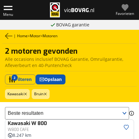
Favorieten
Menu
BOVAG garantie
|
Home
>
Motor
>
Motoren
2 motoren gevonden
Alle occasions inclusief BOVAG Garantie, Omruilgarantie,
Afleverbeurt en 40-Puntencheck
2
Filteren
Opslaan
Kawasaki
Bruin
Sorteer resultaten
Kawasaki
W 800
W800 CAFE
8.247 km