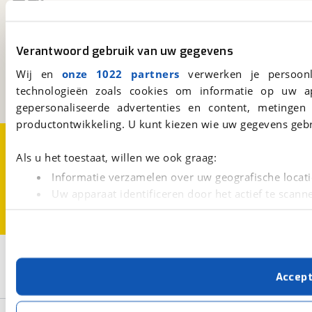
viaBOVAG.nl
Verantwoord gebruik van uw gegevens
Kosterijland
15
3981 AJ
Bunnik
Wij en
onze 1022 partners
verwerken je persoonl
Een initiatief van
technologieën zoals cookies om informatie op uw a
BOVAG
gepersonaliseerde advertenties en content, metingen
productontwikkeling. U kunt kiezen wie uw gegevens gebr
Over viaBOVAG.nl
Disclaimer- en Privacyverklaring
Cookievoorkeuren
Vacatures
Als u het toestaat, willen we ook graag:
Informatie verzamelen over uw geografische locati
Uw apparaat identificeren door het actief te scann
Lees meer over hoe uw persoonlijke gegevens worden ve
U kunt uw toestemming op elk moment wijzigen of intrekk
2
Opslaan
Met cookies en vergelijkbare technieken zorgen we voor 
Accep
cookies zorgen ervoor dat de website goed werkt. Ook g
Kawasaki
Bruin
verbeteren. We tonen je graag relevante advertenties e