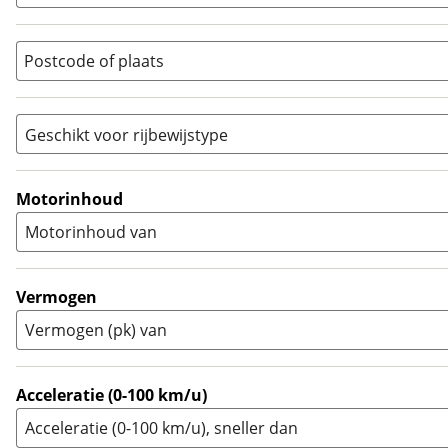
Overig
(
1
)
Quad
(
0
)
Postcode of plaats
Racer
(
0
)
Rally
(
0
)
Sport
(
0
)
Geschikt voor rijbewijstype
Sport Touring
(
0
)
A
(
1
)
Supermotard
(
0
)
A1
(
0
)
Motorinhoud
Supersport
(
0
)
A2
(
1
)
Motorinhoud van
Tourer
(
0
)
Touring Enduro
(
0
)
Trial
(
0
)
Vermogen
Trike
(
0
)
Vermogen (pk) van
Zijspan
(
0
)
Acceleratie (0-100 km/u)
Acceleratie (0-100 km/u), sneller dan