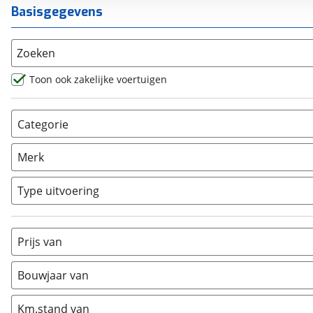
Basisgegevens
Zoeken
Toon ook zakelijke voertuigen
Categorie
AllRoad
(
6
)
Merk
Chopper
(
3
)
Classic
(
0
)
Type uitvoering
Crosser
(
0
)
Cruiser
(
0
)
Prijs van
Enduro
(
0
)
Minibike
(
0
)
Bouwjaar van
Motorscooter
(
0
)
Naked
(
9
)
Km.stand van