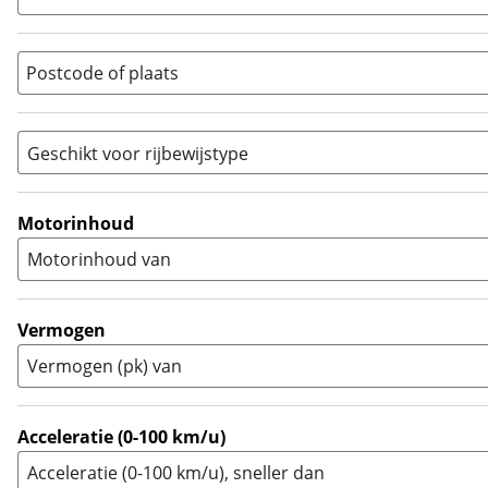
Overig
(
2
)
Quad
(
0
)
Postcode of plaats
Racer
(
0
)
Rally
(
0
)
Sport
(
0
)
Geschikt voor rijbewijstype
Sport Touring
(
1
)
A
(
15
)
Supermotard
(
0
)
A1
(
0
)
Motorinhoud
Supersport
(
2
)
A2
(
6
)
Motorinhoud van
Tourer
(
4
)
Touring Enduro
(
0
)
Trial
(
0
)
Vermogen
Trike
(
0
)
Vermogen (pk) van
Zijspan
(
0
)
Acceleratie (0-100 km/u)
Acceleratie (0-100 km/u), sneller dan