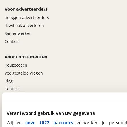
Voor adverteerders
Inloggen adverteerders
Ik wil ook adverteren
Samenwerken
Contact
Voor consumenten
Keuzecoach
Veelgestelde vragen
Blog
Contact
viaBOVAG.nl app
Verantwoord gebruik van uw gegevens
Altijd het meest recente aanbod bij de hand.
Download 'm nu.
Wij en
onze 1022 partners
verwerken je persoonl