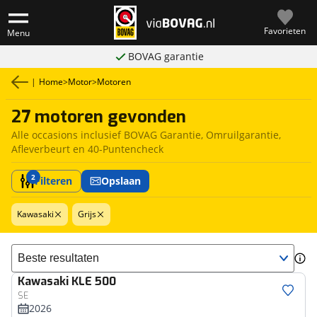
Favorieten
Menu
BOVAG garantie
|
Home
>
Motor
>
Motoren
27 motoren gevonden
Alle occasions inclusief BOVAG Garantie, Omruilgarantie,
Afleverbeurt en 40-Puntencheck
2
Filteren
Opslaan
Kawasaki
Grijs
Sorteer resultaten
Kawasaki
KLE 500
SE
2026