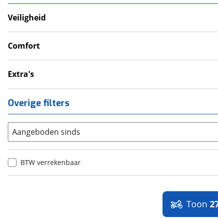
Veiligheid
Anti Blokkeer Systeem (ABS)
LED verlichting
Comfort
Tractie Controle Systeem (TCS)
Handvatverwarming
Valbeugel
Extra's
Topkoffer
Overige filters
Aangeboden sinds
BTW verrekenbaar
Toon
2