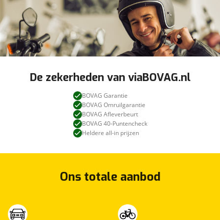
De zekerheden van viaBOVAG.nl
BOVAG Garantie
BOVAG Omruilgarantie
BOVAG Afleverbeurt
BOVAG 40-Puntencheck
Heldere all-in prijzen
Ons totale aanbod