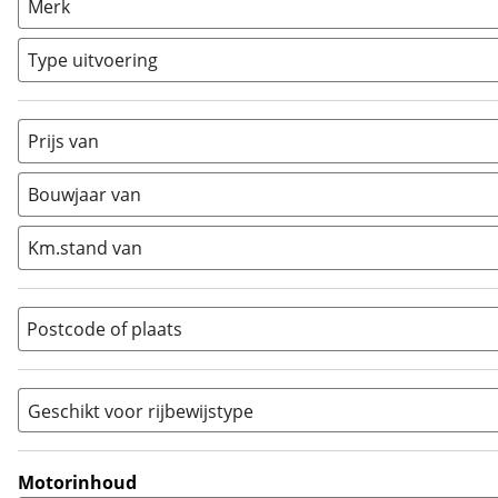
Merk
Chopper
(
30
)
Classic
(
0
)
Type uitvoering
Crosser
(
1
)
Cruiser
(
2
)
Prijs van
Enduro
(
0
)
Minibike
(
0
)
Bouwjaar van
Motorscooter
(
1
)
Naked
(
136
)
Km.stand van
Overig
(
14
)
Quad
(
0
)
Postcode of plaats
Racer
(
0
)
Rally
(
0
)
Sport
(
7
)
Geschikt voor rijbewijstype
Sport Touring
(
40
)
A
(
0
)
Supermotard
(
0
)
A1
(
0
)
Motorinhoud
Supersport
(
39
)