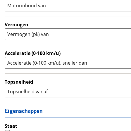
A2
(
1
)
Motorinhoud van
Tourer
(
27
)
Touring Enduro
(
0
)
Trial
(
0
)
Vermogen
Trike
(
0
)
Vermogen (pk) van
Zijspan
(
0
)
Acceleratie (0-100 km/u)
Acceleratie (0-100 km/u), sneller dan
Topsnelheid
Topsnelheid vanaf
Eigenschappen
Staat