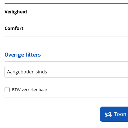
Veiligheid
Anti Blokkeer Systeem (ABS)
Valbeugel
Comfort
Handkappen
Handvatverwarming
Overige filters
Aangeboden sinds
BTW verrekenbaar
Toon