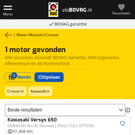
Favorieten
Menu
BOVAG garantie
|
Motor
>
Motoren
>
Crosser
1 motor gevonden
Alle occasions inclusief BOVAG Garantie, Omruilgarantie,
Afleverbeurt en 40-Puntencheck
2
Filteren
Opslaan
Crosser
Kawasaki
Sorteer resultaten
Kawasaki
Versys 650
KAWASAKI Abs A2 Rijbewijs ( 35kw ) FULL OPTIONS
37.408 km