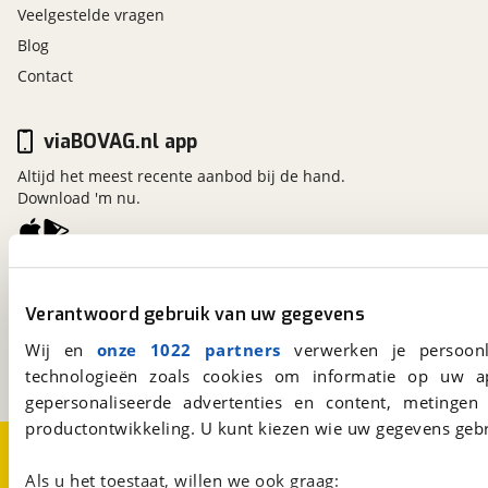
Veelgestelde vragen
Blog
Contact
viaBOVAG.nl app
Altijd het meest recente aanbod bij de hand.
Download 'm nu.
viaBOVAG.nl
Verantwoord gebruik van uw gegevens
Kosterijland
15
3981 AJ
Bunnik
Wij en
onze 1022 partners
verwerken je persoonl
Een initiatief van
BOVAG
technologieën zoals cookies om informatie op uw a
gepersonaliseerde advertenties en content, metingen
productontwikkeling. U kunt kiezen wie uw gegevens gebr
Over viaBOVAG.nl
Disclaimer- en Privacyverklaring
Cookievoorkeuren
Vacatures
Als u het toestaat, willen we ook graag: