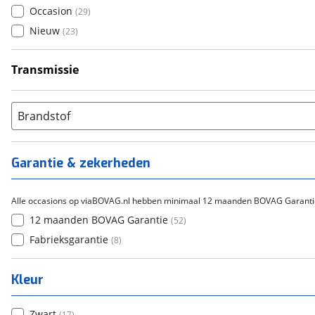
Occasion
(
29
)
Nieuw
(
23
)
Transmissie
Handgeschakeld
(
52
)
Brandstof
Garantie & zekerheden
Alle occasions op viaBOVAG.nl hebben minimaal 12 maanden BOVAG Garanti
12 maanden BOVAG Garantie
(
52
)
Fabrieksgarantie
(
8
)
Kleur
Zwart
(
17
)