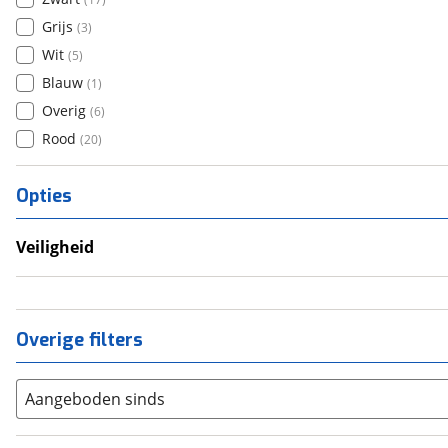
Grijs
(
3
)
Wit
(
5
)
Blauw
(
1
)
Overig
(
6
)
Rood
(
20
)
Opties
Veiligheid
Anti Blokkeer Systeem (ABS)
LED verlichting
Tractie Controle Systeem (TCS)
Overige filters
Valbeugel
Aangeboden sinds