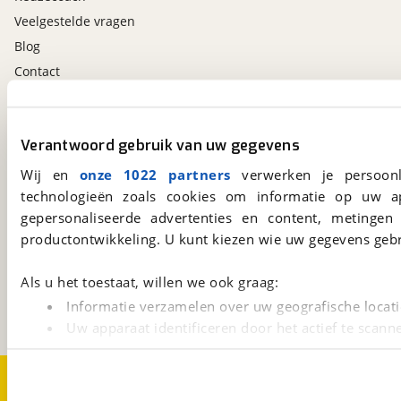
Veelgestelde vragen
Blog
Contact
viaBOVAG.nl app
Verantwoord gebruik van uw gegevens
Altijd het meest recente aanbod bij de hand.
Download 'm nu.
Wij en
onze 1022 partners
verwerken je persoonl
technologieën zoals cookies om informatie op uw a
gepersonaliseerde advertenties en content, metingen
productontwikkeling. U kunt kiezen wie uw gegevens gebr
viaBOVAG.nl
Kosterijland
15
3981 AJ
Bunnik
Als u het toestaat, willen we ook graag:
Een initiatief van
Informatie verzamelen over uw geografische locati
BOVAG
Uw apparaat identificeren door het actief te scann
Lees meer over hoe uw persoonlijke gegevens worden ve
U kunt uw toestemming op elk moment wijzigen of intrekk
Over viaBOVAG.nl
Disclaimer- en Privacyverklaring
Cookievoorkeuren
Vacatures