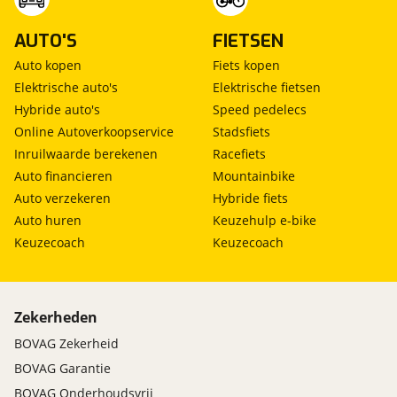
AUTO'S
FIETSEN
Auto kopen
Fiets kopen
Elektrische auto's
Elektrische fietsen
Hybride auto's
Speed pedelecs
Online Autoverkoopservice
Stadsfiets
Inruilwaarde berekenen
Racefiets
Auto financieren
Mountainbike
Auto verzekeren
Hybride fiets
Auto huren
Keuzehulp e-bike
Keuzecoach
Keuzecoach
Zekerheden
BOVAG Zekerheid
BOVAG Garantie
BOVAG Onderhoudsvrij