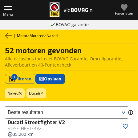
Favorieten
Menu
BOVAG garantie
|
Motor
>
Motoren
>
Naked
52 motoren gevonden
Alle occasions inclusief BOVAG Garantie, Omruilgarantie,
Afleverbeurt en 40-Puntencheck
2
Filteren
Opslaan
Naked
Ducati
Sorteer resultaten
Ducati
Streetfighter V2
STREETFIGHTER V2
35.200 km