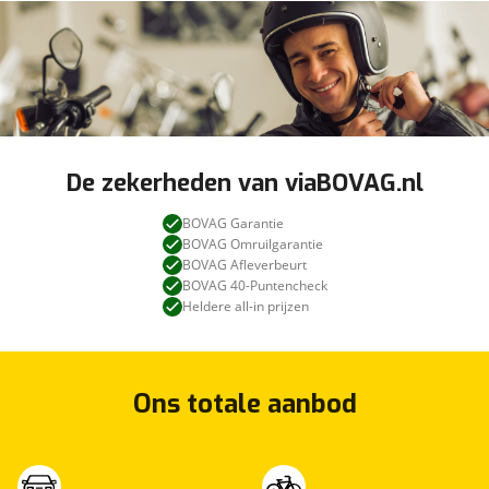
De zekerheden van viaBOVAG.nl
BOVAG Garantie
BOVAG Omruilgarantie
BOVAG Afleverbeurt
BOVAG 40-Puntencheck
Heldere all-in prijzen
Ons totale aanbod