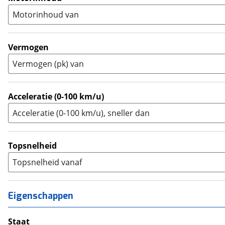
Supersport
(
10
)
A2
(
4
)
Motorinhoud van
Tourer
(
5
)
Touring Enduro
(
0
)
Trial
(
0
)
Vermogen
Trike
(
0
)
Vermogen (pk) van
Zijspan
(
0
)
Acceleratie (0-100 km/u)
Acceleratie (0-100 km/u), sneller dan
Topsnelheid
Topsnelheid vanaf
Eigenschappen
Staat