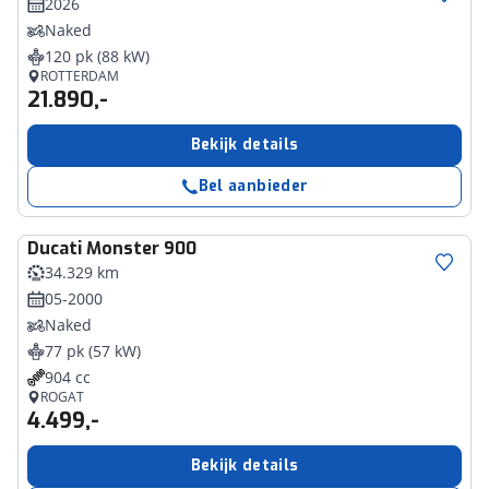
2026
Naked
120 pk (88 kW)
ROTTERDAM
21.890,-
Bekijk details
Bel aanbieder
Ducati
Monster 900
34.329 km
05-2000
Naked
77 pk (57 kW)
904 cc
ROGAT
4.499,-
Bekijk details