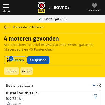
Favorieten
Menu
BOVAG garantie
|
Home
>
Motor
>
Motoren
4 motoren gevonden
Alle occasions inclusief BOVAG Garantie, Omruilgarantie,
Afleverbeurt en 40-Puntencheck
2
Filteren
Opslaan
Ducati
Grijs
Sorteer resultaten
Ducati
MONSTER +
8.751 km
05-2021