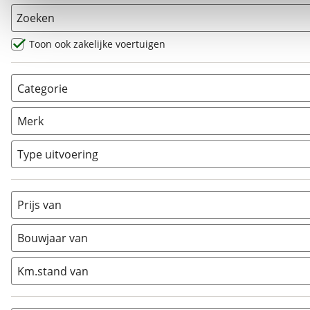
Zoeken
Toon ook zakelijke voertuigen
Categorie
AllRoad
(
0
)
Merk
Chopper
(
0
)
Classic
(
0
)
Type uitvoering
Crosser
(
0
)
Cruiser
(
0
)
Prijs van
Enduro
(
0
)
Minibike
(
0
)
Bouwjaar van
Motorscooter
(
0
)
Naked
(
3
)
Km.stand van
Overig
(
0
)
Quad
(
0
)