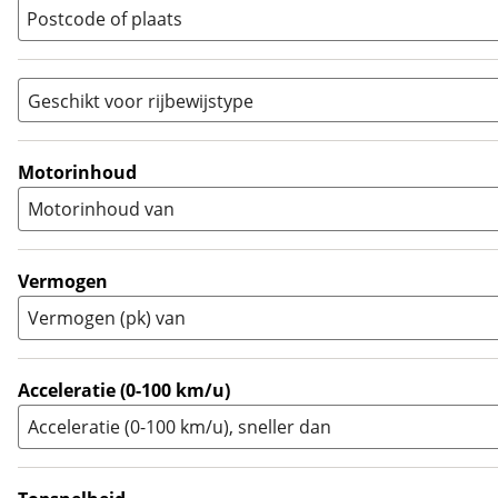
Postcode of plaats
Racer
(
0
)
Rally
(
0
)
Sport
(
0
)
Geschikt voor rijbewijstype
Sport Touring
(
1
)
A
(
4
)
Supermotard
(
0
)
A1
(
0
)
Motorinhoud
Supersport
(
0
)
A2
(
0
)
Motorinhoud van
Tourer
(
0
)
Touring Enduro
(
0
)
Trial
(
0
)
Vermogen
Trike
(
0
)
Vermogen (pk) van
Zijspan
(
0
)
Acceleratie (0-100 km/u)
Acceleratie (0-100 km/u), sneller dan