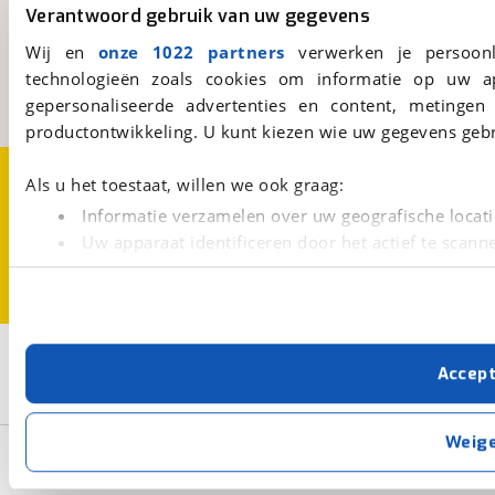
viaBOVAG.nl
Verantwoord gebruik van uw gegevens
Kosterijland
15
Wij en
onze 1022 partners
verwerken je persoonl
3981 AJ
Bunnik
technologieën zoals cookies om informatie op uw a
Een initiatief van
BOVAG
gepersonaliseerde advertenties en content, metingen
productontwikkeling. U kunt kiezen wie uw gegevens gebr
Over viaBOVAG.nl
Disclaimer- en Privacyverklaring
Als u het toestaat, willen we ook graag:
Cookievoorkeuren
Vacatures
Informatie verzamelen over uw geografische locati
Uw apparaat identificeren door het actief te scann
Lees meer over hoe uw persoonlijke gegevens worden ve
U kunt uw toestemming op elk moment wijzigen of intrekk
Met cookies en vergelijkbare technieken zorgen we voor 
2
Opslaan
Accep
cookies zorgen ervoor dat de website goed werkt. Ook g
Ducati
Grijs
verbeteren. We tonen je graag relevante advertenties e
buiten onze website volgt – uiteraard op anonie
Weig
Basisgegevens
privacyverklaring
. Als je weigert, plaatsen we alleen f
kun je later altijd aanpassen via de
voorkeurenpagina
.