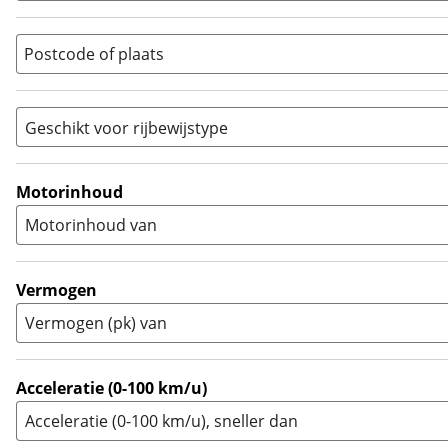
(
0
)
Quad
(
0
)
Postcode of plaats
Racer
(
0
)
Rally
(
0
)
Sport
(
0
)
Geschikt voor rijbewijstype
Sport Touring
(
0
)
A
(
2
)
Supermotard
(
0
)
A1
(
0
)
Motorinhoud
Supersport
(
0
)
A2
(
3
)
Motorinhoud van
Tourer
(
0
)
Touring Enduro
(
0
)
Trial
(
0
)
Vermogen
Trike
(
0
)
Vermogen (pk) van
Zijspan
(
0
)
Acceleratie (0-100 km/u)
Acceleratie (0-100 km/u), sneller dan