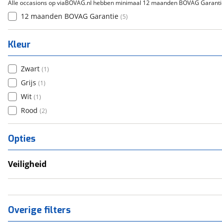
Alle occasions op viaBOVAG.nl hebben minimaal 12 maanden BOVAG Garanti
12 maanden BOVAG Garantie
(
5
)
Kleur
Zwart
(
1
)
Grijs
(
1
)
Wit
(
1
)
Rood
(
2
)
Opties
Veiligheid
Anti Blokkeer Systeem (ABS)
LED verlichting
Tractie Controle Systeem (TCS)
Overige filters