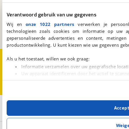
viaBOVAG.nl
Verantwoord gebruik van uw gegevens
Kosterijland
15
Wij en
onze 1022 partners
verwerken je persoonl
3981 AJ
Bunnik
technologieën zoals cookies om informatie op uw a
Een initiatief van
BOVAG
gepersonaliseerde advertenties en content, metingen
productontwikkeling. U kunt kiezen wie uw gegevens gebr
Over viaBOVAG.nl
Disclaimer- en Privacyverklaring
Als u het toestaat, willen we ook graag:
Cookievoorkeuren
Vacatures
Informatie verzamelen over uw geografische locati
Uw apparaat identificeren door het actief te scann
Lees meer over hoe uw persoonlijke gegevens worden ve
U kunt uw toestemming op elk moment wijzigen of intrekk
Met cookies en vergelijkbare technieken zorgen we voor 
2
Opslaan
Accep
cookies zorgen ervoor dat de website goed werkt. Ook g
Ducati
Monster 797
verbeteren. We tonen je graag relevante advertenties e
buiten onze website volgt – uiteraard op anonie
Weig