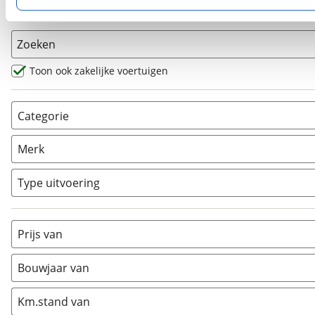
Basisgegevens
privacyverklaring
. Als je weigert, plaatsen we alleen f
kun je later altijd aanpassen via de
voorkeurenpagina
.
Zoeken
Toon ook zakelijke voertuigen
Categorie
AllRoad
(
0
)
Merk
Chopper
(
0
)
Classic
(
0
)
Type uitvoering
Crosser
(
0
)
Cruiser
(
0
)
Prijs van
Enduro
(
0
)
Minibike
(
0
)
Bouwjaar van
Motorscooter
(
0
)
Naked
(
5
)
Km.stand van
Overig