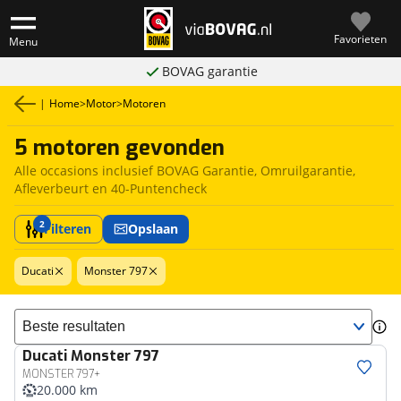
Favorieten
Menu
BOVAG garantie
|
Home
>
Motor
>
Motoren
5 motoren gevonden
Alle occasions inclusief BOVAG Garantie, Omruilgarantie,
Afleverbeurt en 40-Puntencheck
2
Filteren
Opslaan
Ducati
Monster 797
Sorteer resultaten
Ducati
Monster 797
MONSTER 797+
20.000 km