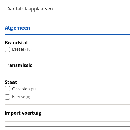
Aantal slaapplaatsen
1
(
1
)
2
(
0
)
Algemeen
3
(
3
)
4
Brandstof
(
12
)
Diesel
(
19
)
5
(
1
)
6+
(
0
)
Transmissie
Handgeschakeld
(
10
)
Automatisch
(
9
)
Staat
Occasion
(
11
)
Nieuw
(
8
)
Import voertuig
Nee
(
2
)