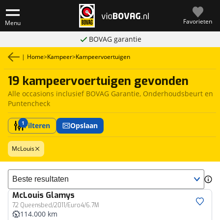
Favorieten
Menu
BOVAG garantie
|
Home
>
Kampeer
>
Kampeervoertuigen
19 kampeervoertuigen gevonden
Alle occasions inclusief BOVAG Garantie, Onderhoudsbeurt en
Puntencheck
1
Filteren
Opslaan
McLouis
Sorteer resultaten
McLouis
Glamys
72 Queensbed/2011/Euro4/6.7M
114.000 km