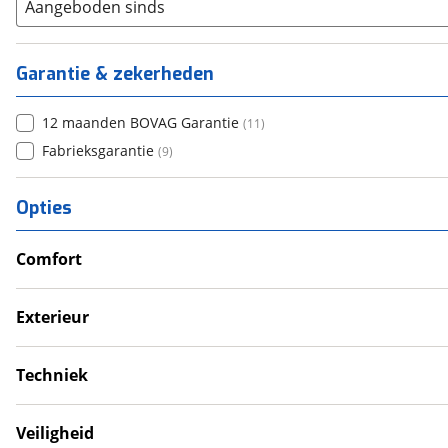
Aangeboden sinds
Garantie & zekerheden
12 maanden BOVAG Garantie
(
11
)
Fabrieksgarantie
(
9
)
Opties
Comfort
Airco
Douche
Exterieur
Televisie
Dakluik
Verwarmde leefruimte
Fietsendrager
Techniek
Wasruimte met toilet
Luifel
Omvormer
Schotel
Schoonwatertank
Veiligheid