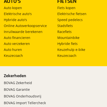
AUTO'S
FIETSEN
Auto kopen
Fiets kopen
Elektrische auto's
Elektrische fietsen
Hybride auto's
Speed pedelecs
Online Autoverkoopservice
Stadsfiets
Inruilwaarde berekenen
Racefiets
Auto financieren
Mountainbike
Auto verzekeren
Hybride fiets
Auto huren
Keuzehulp e-bike
Keuzecoach
Keuzecoach
Zekerheden
BOVAG Zekerheid
BOVAG Garantie
BOVAG Onderhoudsvrij
BOVAG Import Tellercheck