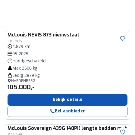
McLouis
NEVIS 873 nieuwstaat
mc louis
4.879 km
05-2025
Handgeschakeld
Max 3500 kg
Ledig 2879 kg
HARDENBERG
105.000,-
Bekijk details
Bel aanbieder
McLouis
Sovereign 439G 140PK lengte bedden met he
Mc Louis