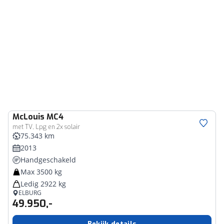
McLouis
MC4
met TV, Lpg en 2x solair
75.343 km
2013
Handgeschakeld
Max 3500 kg
Ledig 2922 kg
ELBURG
49.950,-