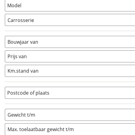
Model
Carrosserie
Alkoof
(
0
)
Busmodel
(
0
)
Bouwjaar van
Caravan
(
0
)
Half-integraal
(
14
)
Prijs van
Integraal
(
2
)
Km.stand van
Opzetunit
(
0
)
Overig
(
1
)
Vouwwagen
(
0
)
Postcode of plaats
Gewicht t/m
Max. toelaatbaar gewicht t/m