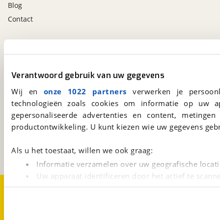
Blog
Contact
viaBOVAG.nl app
Altijd het meest recente aanbod bij de hand.
Download 'm nu.
Verantwoord gebruik van uw gegevens
Wij en
onze 1022 partners
verwerken je persoonl
technologieën zoals cookies om informatie op uw a
viaBOVAG.nl
gepersonaliseerde advertenties en content, metingen
Kosterijland
15
productontwikkeling. U kunt kiezen wie uw gegevens gebr
3981 AJ
Bunnik
Een initiatief van
Als u het toestaat, willen we ook graag:
BOVAG
Informatie verzamelen over uw geografische locati
Uw apparaat identificeren door het actief te scann
Over viaBOVAG.nl
Disclaimer- en Privacyverklaring
Lees meer over hoe uw persoonlijke gegevens worden ve
Cookievoorkeuren
Vacatures
U kunt uw toestemming op elk moment wijzigen of intrekk