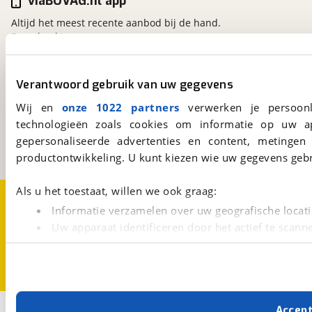
viaBOVAG.nl app
Altijd het meest recente aanbod bij de hand.
Download 'm nu.
Verantwoord gebruik van uw gegevens
viaBOVAG.nl
Wij en
onze 1022 partners
verwerken je persoonl
Kosterijland
15
3981 AJ
Bunnik
technologieën zoals cookies om informatie op uw a
Een initiatief van
gepersonaliseerde advertenties en content, metingen
BOVAG
productontwikkeling. U kunt kiezen wie uw gegevens gebr
Als u het toestaat, willen we ook graag:
Over viaBOVAG.nl
Disclaimer- en Privacyverklaring
Cookievoorkeuren
Vacatures
Informatie verzamelen over uw geografische locati
Uw apparaat identificeren door het actief te scann
Lees meer over hoe uw persoonlijke gegevens worden ve
U kunt uw toestemming op elk moment wijzigen of intrekk
Met cookies en vergelijkbare technieken zorgen we voor 
Accep
2