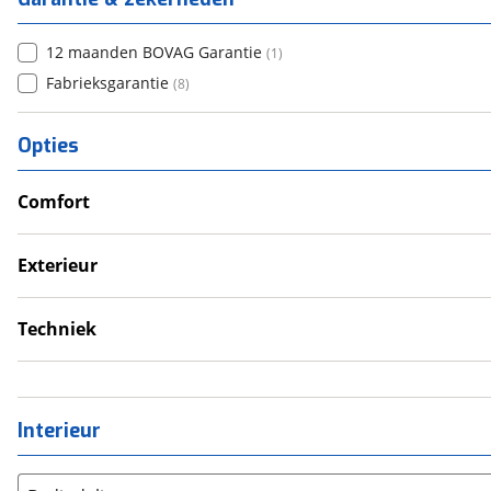
12 maanden BOVAG Garantie
(
1
)
Fabrieksgarantie
(
8
)
Opties
Comfort
Douche
Verwarmde leefruimte
Exterieur
Wasruimte met toilet
Dakluik
Luifel
Techniek
Zonnepanelen
Omvormer
Schoonwatertank
Interieur