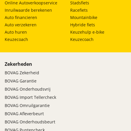
Online Autoverkoopservice
Stadsfiets
Inruilwaarde berekenen
Racefiets
Auto financieren
Mountainbike
Auto verzekeren
Hybride fiets
Auto huren
Keuzehulp e-bike
Keuzecoach
Keuzecoach
Zekerheden
BOVAG Zekerheid
BOVAG Garantie
BOVAG Onderhoudsvrij
BOVAG Import Tellercheck
BOVAG Omruilgarantie
BOVAG Afleverbeurt
BOVAG Onderhoudsbeurt
BOVAG Puntencheck