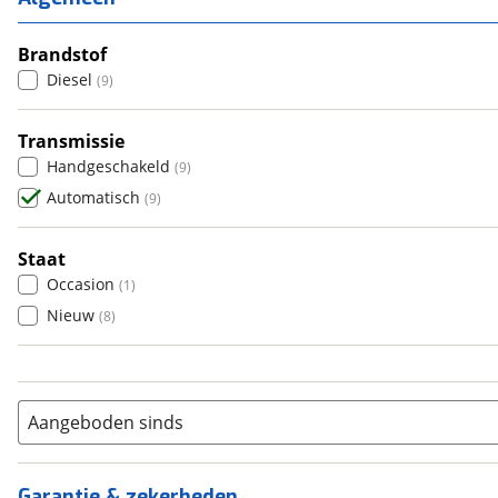
3
(
2
)
4
Brandstof
(
7
)
Diesel
(
9
)
5
(
0
)
6+
(
0
)
Transmissie
Handgeschakeld
(
9
)
Automatisch
(
9
)
Staat
Occasion
(
1
)
Nieuw
(
8
)
Aangeboden sinds
Garantie & zekerheden