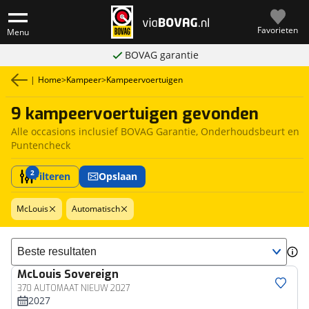
Favorieten
Menu
BOVAG garantie
|
Home
>
Kampeer
>
Kampeervoertuigen
9 kampeervoertuigen gevonden
Alle occasions inclusief BOVAG Garantie, Onderhoudsbeurt en
Puntencheck
2
Filteren
Opslaan
McLouis
Automatisch
Sorteer resultaten
McLouis
Sovereign
370 AUTOMAAT NIEUW 2027
2027