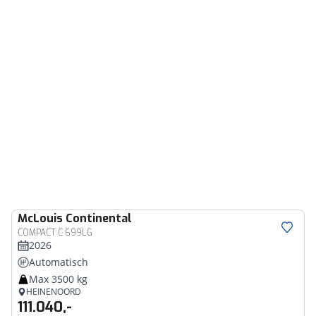
McLouis
Continental
COMPACT C 699LG
2026
Automatisch
Max 3500 kg
HEINENOORD
111.040,-