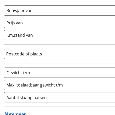
(
0
)
Busmodel
(
0
)
Bouwjaar van
Caravan
(
0
)
Half-integraal
(
7
)
Prijs van
Integraal
(
2
)
Km.stand van
Opzetunit
(
0
)
Overig
(
0
)
Vouwwagen
(
0
)
Postcode of plaats
Gewicht t/m
Max. toelaatbaar gewicht t/m
Aantal slaapplaatsen
1
(
0
)
2
(
0
)
Algemeen