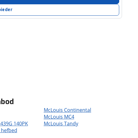
bieder
nbod
McLouis Continental
McLouis MC4
 439G 140PK
McLouis Tandy
 hefbed