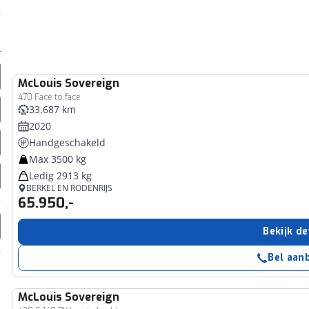
McLouis
Sovereign
470 Face to face
33.687 km
2020
Handgeschakeld
Max 3500 kg
Ledig 2913 kg
BERKEL EN RODENRIJS
65.950,-
Bekijk de
Bel aan
McLouis
Sovereign