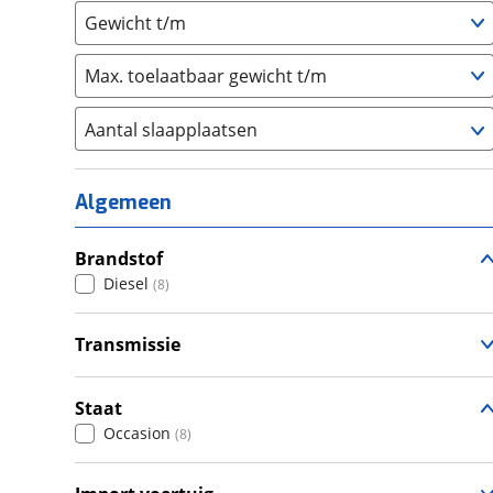
Gewicht t/m
Max. toelaatbaar gewicht t/m
Aantal slaapplaatsen
1
(
0
)
2
(
0
)
Algemeen
3
(
1
)
4
Brandstof
(
5
)
Diesel
(
8
)
5
(
1
)
6+
(
0
)
Transmissie
Handgeschakeld
(
7
)
Automatisch
(
1
)
Staat
Occasion
(
8
)