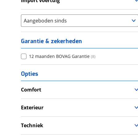
Import voertuig
Nee
(
1
)
Aangeboden sinds
Garantie & zekerheden
12 maanden BOVAG Garantie
(
8
)
Opties
Comfort
Airco
Douche
Exterieur
Televisie
Dakluik
Verwarmde leefruimte
Fietsendrager
Techniek
Wasruimte met toilet
Luifel
Schoonwatertank