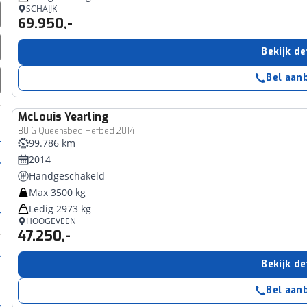
SCHAIJK
69.950,-
Bekijk de
Bel aan
McLouis
Yearling
80 G Queensbed Hefbed 2014
99.786 km
2014
Handgeschakeld
Max 3500 kg
Ledig 2973 kg
HOOGEVEEN
47.250,-
Bekijk de
Bel aan