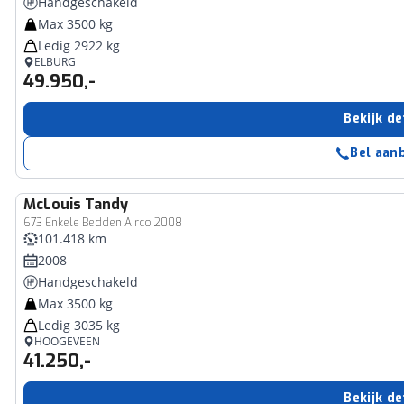
Handgeschakeld
Max 3500 kg
Ledig 2922 kg
ELBURG
49.950,-
Bekijk de
Bel aan
McLouis
Tandy
673 Enkele Bedden Airco 2008
101.418 km
2008
Handgeschakeld
Max 3500 kg
Ledig 3035 kg
HOOGEVEEN
41.250,-
Bekijk de