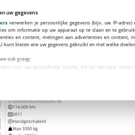
r
Kampeer
van uw gegevens
ers
verwerken je persoonlijke gegevens (bijv. uw IP-adres)
ies om informatie op uw apparaat op te slaan en te gebruik
enties en content, metingen aan advertenties en content, in
oor je gevonden
U kunt kiezen wie uw gegevens gebruikt en met welke doelen
dsbeurt en Puntencheck
n we ook graag:
elen over uw geografische locatie, die tot een paar meter
entificeren door het actief te scannen op specifieke
McLouis
Glamys
 persoonlijke gegevens worden verwerkt en stel uw voo
72 Queensbed/2011/Euro4/6.7M
unt uw toestemming op elk moment wijzigen of in
114.000 km
2011
Handgeschakeld
kbare technieken zorgen we voor een betere en meer persoon
Max 3300 kg
en ervoor dat de website goed werkt. Ook gebruiken we anal