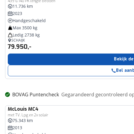
439 G 140 PK lengte bedden
11.736 km
2023
Handgeschakeld
Max 3500 kg
Ledig 2738 kg
SCHAIJK
79.950,-
Bekijk de
Bel aan
BOVAG Puntencheck
Gegarandeerd gecontroleerd op
McLouis
MC4
met TV, Lpg en 2x solair
75.343 km
2013