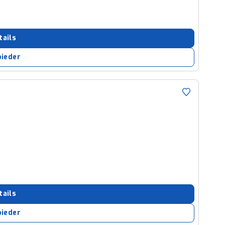
tails
bieder
tails
bieder