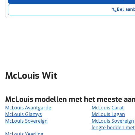
Bel aan
McLouis Wit
McLouis modellen met het meeste aa
McLouis Avantgarde
McLouis Carat
McLouis Glamys
McLouis Lagan
McLouis Sovereign
McLouis Sovereign
lengte bedden met
McLouis Yearling