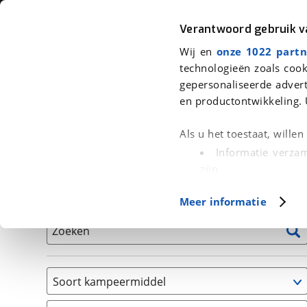
Auto
Fiets
Moto
Verantwoord gebruik 
Wij en
onze 1022 partn
<
Terug
|
Home
>
Kampeer
>
Kampeervoertuigen
technologieën zoals cook
gepersonaliseerde advert
We hebben 8 kampeervoertuigen v
en productontwikkeling. 
Alle occasions inclusief BOVAG Garantie, Onderhou
Als u het toestaat, wille
Informatie verzam
zijn
Uw apparaat id
Basisgegevens
Meer informatie
(fingerprinting)
Lees meer over hoe uw
Zoeken
detailgedeelte
in. U k
Cookieverklaring.
Soort kampeermiddel
Met cookies en vergelij
Camper
Functionele cookies zorg
(
8
)