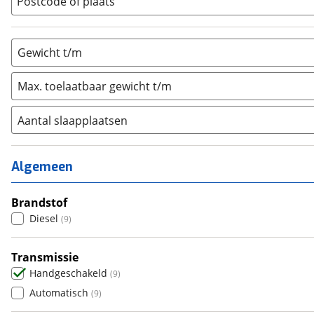
Postcode of plaats
Gewicht t/m
Max. toelaatbaar gewicht t/m
Aantal slaapplaatsen
1
(
1
)
2
(
0
)
Algemeen
3
(
1
)
4
Brandstof
(
5
)
Diesel
(
9
)
5
(
1
)
6+
(
0
)
Transmissie
Handgeschakeld
(
9
)
Automatisch
(
9
)