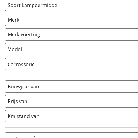
Soort kampeermiddel
Camper
(
9
)
Merk
Caravan
(
0
)
Vouwwagen
(
0
)
Merk voertuig
Model
Carrosserie
Alkoof
(
0
)
Busmodel
(
0
)
Bouwjaar van
Caravan
(
0
)
Half-integraal
(
7
)
Prijs van
Integraal
(
0
)
Km.stand van
Opzetunit
(
0
)
Overig
(
1
)
Vouwwagen
(
0
)