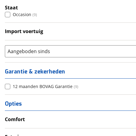
Staat
Occasion
(
9
)
Import voertuig
Nee
(
1
)
Aangeboden sinds
Garantie & zekerheden
12 maanden BOVAG Garantie
(
9
)
Opties
Comfort
Airco
Douche