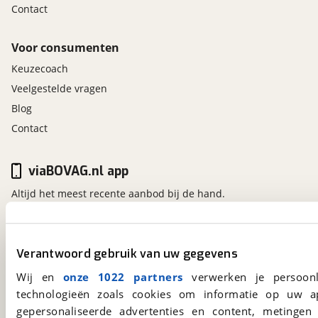
Contact
Voor consumenten
Keuzecoach
Veelgestelde vragen
Blog
Contact
viaBOVAG.nl app
Altijd het meest recente aanbod bij de hand.
Download 'm nu.
Verantwoord gebruik van uw gegevens
viaBOVAG.nl
Wij en
onze 1022 partners
verwerken je persoonl
Kosterijland
15
technologieën zoals cookies om informatie op uw a
3981 AJ
Bunnik
gepersonaliseerde advertenties en content, metingen
Een initiatief van