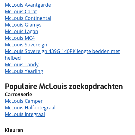
McLouis Avantgarde
McLouis Carat
McLouis Continental
McLouis Glamys
McLouis Lagan
McLouis MC4
McLouis Sovereign
McLouis Sovereign 439G 140PK lengte bedden met
hefbed
McLouis Tandy
McLouis Yearling
Populaire McLouis zoekopdrachten
Carrosserie
McLouis Camper
McLouis Half-integraal
McLouis Integraal
Kleuren