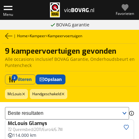
Favorieten
Menu
BOVAG garantie
|
Home
>
Kampeer
>
Kampeervoertuigen
9 kampeervoertuigen gevonden
Alle occasions inclusief BOVAG Garantie, Onderhoudsbeurt en
Puntencheck
2
Filteren
Opslaan
McLouis
Handgeschakeld
Sorteer resultaten
McLouis
Glamys
72 Queensbed/2011/Euro4/6.7M
114.000 km