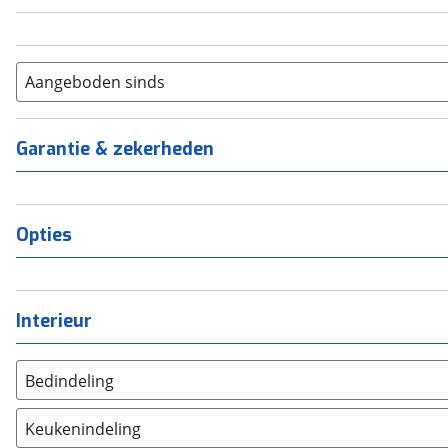
Aangeboden sinds
Garantie & zekerheden
Opties
Interieur
Bedindeling
Twee aparte bedden
(
0
)
Keukenindeling
Alkoofbed
(
0
)