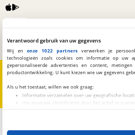
viaBOVAG.nl
Kosterijland
15
3981 AJ
Bunnik
Verantwoord gebruik van uw gegevens
Een initiatief van
BOVAG
Wij en
onze 1022 partners
verwerken je persoonl
technologieën zoals cookies om informatie op uw a
gepersonaliseerde advertenties en content, metingen
Over viaBOVAG.nl
Disclaimer- en Privacyverklaring
productontwikkeling. U kunt kiezen wie uw gegevens gebr
Cookievoorkeuren
Vacatures
Als u het toestaat, willen we ook graag:
Informatie verzamelen over uw geografische locati
Uw apparaat identificeren door het actief te scann
Lees meer over hoe uw persoonlijke gegevens worden ve
3
Opslaan
U kunt uw toestemming op elk moment wijzigen of intrekk
McLouis
Bouwjaar van 2024
Bouwjaar t/m 2024
Met cookies en vergelijkbare technieken zorgen we voor 