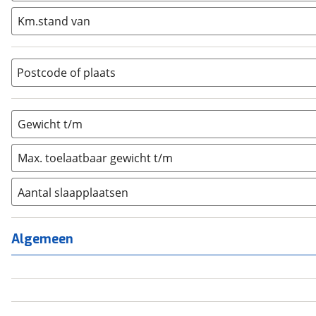
Integraal
(
0
)
Km.stand van
Opzetunit
(
0
)
Overig
(
0
)
Vouwwagen
(
0
)
Postcode of plaats
Gewicht t/m
Max. toelaatbaar gewicht t/m
Aantal slaapplaatsen
1
(
0
)
2
(
0
)
Algemeen
3
(
0
)
4
(
0
)
5
(
0
)
6+
(
0
)