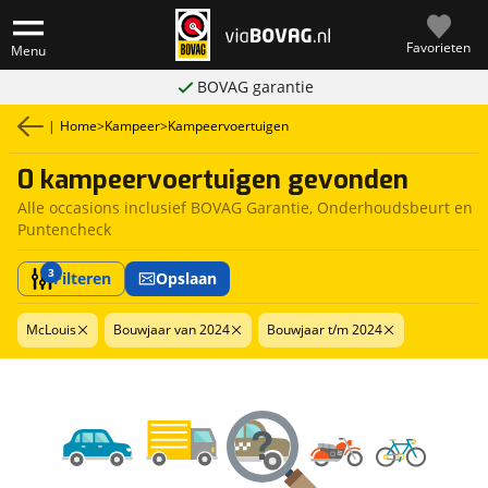
Favorieten
Menu
BOVAG garantie
|
Home
>
Kampeer
>
Kampeervoertuigen
0 kampeervoertuigen gevonden
Alle occasions inclusief BOVAG Garantie, Onderhoudsbeurt en
Puntencheck
3
Filteren
Opslaan
McLouis
Bouwjaar van 2024
Bouwjaar t/m 2024