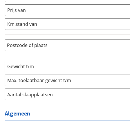
Caravan
(
70
)
Half-integraal
(
0
)
Prijs van
Integraal
(
0
)
Km.stand van
Opzetunit
(
0
)
Overig
(
0
)
Vouwwagen
(
0
)
Postcode of plaats
Gewicht t/m
Max. toelaatbaar gewicht t/m
Aantal slaapplaatsen
1
(
0
)
2
(
4
)
Algemeen
3
(
13
)
4
(
36
)