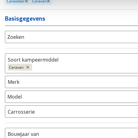
Caravelair
Caravan
Basisgegevens
Zoeken
Soort kampeermiddel
Caravan
Caravan
(
70
)
Merk
Camper
(
0
)
Vouwwagen
(
0
)
Model
Carrosserie
Alkoof
(
0
)
Busmodel
(
0
)
Bouwjaar van