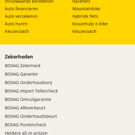
Inruilwaarde berekenen
Racefiets
Auto financieren
Mountainbike
Auto verzekeren
Hybride fiets
Auto huren
Keuzehulp e-bike
Keuzecoach
Keuzecoach
Zekerheden
BOVAG Zekerheid
BOVAG Garantie
BOVAG Onderhoudsvrij
BOVAG Import Tellercheck
BOVAG Omruilgarantie
BOVAG Afleverbeurt
BOVAG Onderhoudsbeurt
BOVAG Puntencheck
Heldere all-in prijzen