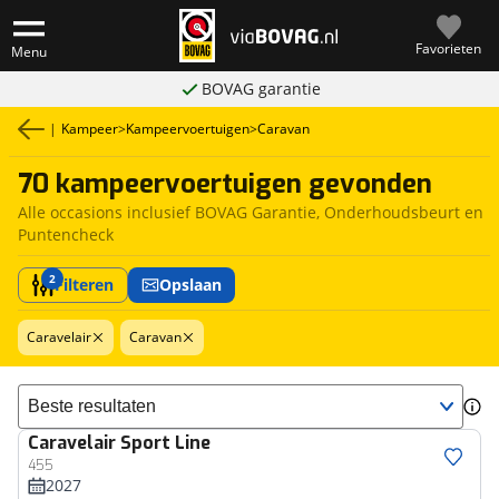
Favorieten
Menu
BOVAG garantie
|
Kampeer
>
Kampeervoertuigen
>
Caravan
70 kampeervoertuigen gevonden
Alle occasions inclusief BOVAG Garantie, Onderhoudsbeurt en
Puntencheck
2
Filteren
Opslaan
Caravelair
Caravan
Sorteer resultaten
Caravelair
Sport Line
455
2027