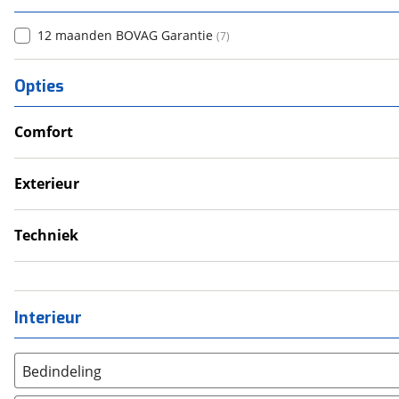
12 maanden BOVAG Garantie
(
7
)
Opties
Comfort
Verwarmde leefruimte
Wasruimte met toilet
Exterieur
Dakluik
Fietsendrager
Techniek
Luifel
Eigen accu
Voortent
Schoonwatertank
Interieur
Bedindeling
Twee aparte bedden