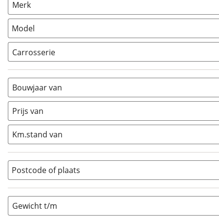
Merk
Camper
(
0
)
Vouwwagen
(
0
)
Model
Carrosserie
Alkoof
(
0
)
Busmodel
(
0
)
Bouwjaar van
Caravan
(
7
)
Half-integraal
(
0
)
Prijs van
Integraal
(
0
)
Km.stand van
Opzetunit
(
0
)
Overig
(
0
)
Vouwwagen
(
0
)
Postcode of plaats
Gewicht t/m