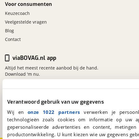
Voor consumenten
Keuzecoach
Veelgestelde vragen
Blog
Contact
viaBOVAG.nl app
Altijd het meest recente aanbod bij de hand.
Download 'm nu.
viaBOVAG.nl
Verantwoord gebruik van uw gegevens
Kosterijland
15
Wij en
onze 1022 partners
verwerken je persoonl
3981 AJ
Bunnik
technologieën zoals cookies om informatie op uw a
Een initiatief van
BOVAG
gepersonaliseerde advertenties en content, metingen
productontwikkeling. U kunt kiezen wie uw gegevens gebr