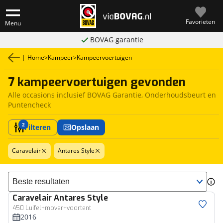
Favorieten
Menu
BOVAG garantie
|
Home
>
Kampeer
>
Kampeervoertuigen
7 kampeervoertuigen gevonden
Alle occasions inclusief BOVAG Garantie, Onderhoudsbeurt en
Puntencheck
2
Filteren
Opslaan
Caravelair
Antares Style
Sorteer resultaten
Caravelair
Antares Style
450 Luifel+mover+voortent
2016