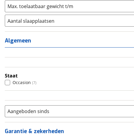
Max. toelaatbaar gewicht t/m
Aantal slaapplaatsen
1
(
0
)
2
(
0
)
Algemeen
3
(
0
)
4
(
6
)
5
(
0
)
6+
(
0
)
Staat
Occasion
(
7
)
Aangeboden sinds
Garantie & zekerheden