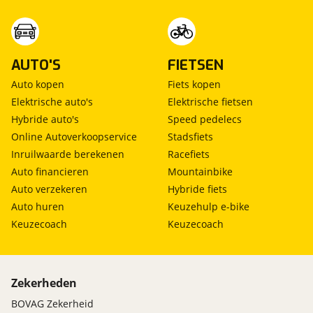
AUTO'S
FIETSEN
Auto kopen
Fiets kopen
Elektrische auto's
Elektrische fietsen
Hybride auto's
Speed pedelecs
Online Autoverkoopservice
Stadsfiets
Inruilwaarde berekenen
Racefiets
Auto financieren
Mountainbike
Auto verzekeren
Hybride fiets
Auto huren
Keuzehulp e-bike
Keuzecoach
Keuzecoach
Zekerheden
BOVAG Zekerheid