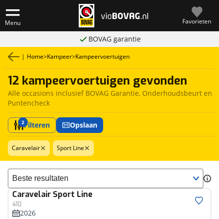
Favorieten
Menu
BOVAG garantie
|
Home
>
Kampeer
>
Kampeervoertuigen
12 kampeervoertuigen gevonden
Alle occasions inclusief BOVAG Garantie, Onderhoudsbeurt en
Puntencheck
2
Filteren
Opslaan
Caravelair
Sport Line
Sorteer resultaten
Caravelair
Sport Line
410
2026