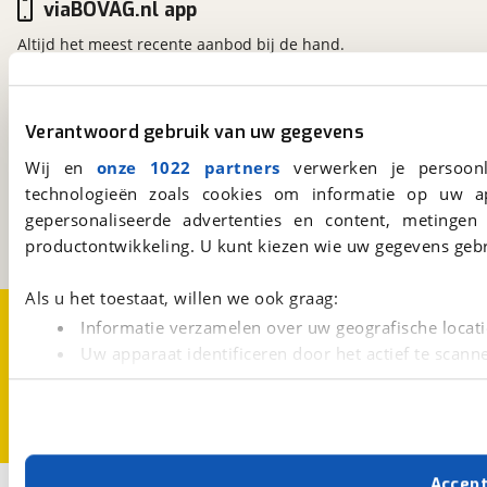
viaBOVAG.nl app
Altijd het meest recente aanbod bij de hand.
Download 'm nu.
Verantwoord gebruik van uw gegevens
viaBOVAG.nl
Wij en
onze 1022 partners
verwerken je persoonl
Kosterijland
15
technologieën zoals cookies om informatie op uw a
3981 AJ
Bunnik
gepersonaliseerde advertenties en content, metingen
Een initiatief van
BOVAG
productontwikkeling. U kunt kiezen wie uw gegevens gebr
Als u het toestaat, willen we ook graag:
Over viaBOVAG.nl
Disclaimer- en Privacyverklaring
Informatie verzamelen over uw geografische locati
Cookievoorkeuren
Vacatures
Uw apparaat identificeren door het actief te scann
Lees meer over hoe uw persoonlijke gegevens worden ve
U kunt uw toestemming op elk moment wijzigen of intrekk
Met cookies en vergelijkbare technieken zorgen we voor 
Accep