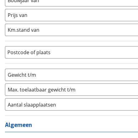
Bouwjaar van
Caravan
(
12
)
Half-integraal
(
0
)
Prijs van
Integraal
(
0
)
Km.stand van
Opzetunit
(
0
)
Overig
(
0
)
Vouwwagen
(
0
)
Postcode of plaats
Gewicht t/m
Max. toelaatbaar gewicht t/m
Aantal slaapplaatsen
1
(
0
)
2
(
0
)
Algemeen
3
(
4
)