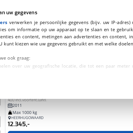
r
Kampeer
van uw gegevens
ers
verwerken je persoonlijke gegevens (bijv. uw IP-adres)
ies om informatie op uw apparaat op te slaan en te gebruik
enties en content, metingen aan advertenties en content, in
oor je gevonden
U kunt kiezen wie uw gegevens gebruikt en met welke doelen
dsbeurt en Puntencheck
n we ook graag:
elen over uw geografische locatie, die tot een paar meter
entificeren door het actief te scannen op specifieke
Caravelair
Antares Luxe
 persoonlijke gegevens worden verwerkt en stel uw voo
400 incl.voortent,luifel
unt uw toestemming op elk moment wijzigen of in
2011
Max 1000 kg
HEERHUGOWAARD
12.345,-
kbare technieken zorgen we voor een betere en meer persoon
en ervoor dat de website goed werkt. Ook gebruiken we anal