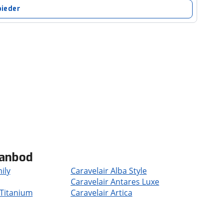
bieder
aanbod
ily
Caravelair Alba Style
Caravelair Antares Luxe
 Titanium
Caravelair Artica