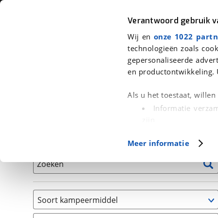
Auto
Fiets
Moto
Verantwoord gebruik 
Wij en
onze 1022 partn
<
Terug
|
Home
>
Kampeer
>
Kampeervoertuigen
technologieën zoals cook
gepersonaliseerde advert
We hebben 2 kampeervoertuigen v
en productontwikkeling. 
Alle occasions inclusief BOVAG Garantie, Onderhou
Als u het toestaat, wille
Informatie verzam
zijn
Uw apparaat id
Basisgegevens
Meer informatie
(fingerprinting)
Lees meer over hoe uw
Zoeken
detailgedeelte
in. U k
Cookieverklaring.
Soort kampeermiddel
Met cookies en vergelij
Caravan
Functionele cookies zorg
(
2
)