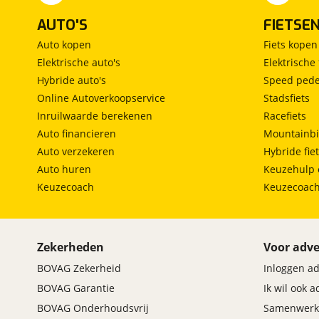
AUTO'S
FIETSE
Auto kopen
Fiets kopen
Elektrische auto's
Elektrische 
Hybride auto's
Speed pede
Online Autoverkoopservice
Stadsfiets
Inruilwaarde berekenen
Racefiets
Auto financieren
Mountainbi
Auto verzekeren
Hybride fie
Auto huren
Keuzehulp 
Keuzecoach
Keuzecoac
Zekerheden
Voor adve
BOVAG Zekerheid
Inloggen a
BOVAG Garantie
Ik wil ook 
BOVAG Onderhoudsvrij
Samenwerk