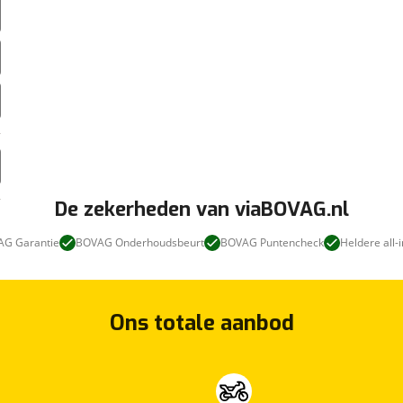
De zekerheden van viaBOVAG.nl
G Garantie
BOVAG Onderhoudsbeurt
BOVAG Puntencheck
Heldere all-i
Ons totale aanbod