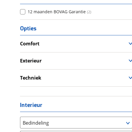
12 maanden BOVAG Garantie
(
2
)
Opties
Comfort
Verwarmde leefruimte
Wasruimte met toilet
Exterieur
Dakluik
Fietsendrager
Techniek
Luifel
Eigen accu
Voortent
Omvormer
Schoonwatertank
Interieur
Bedindeling
Twee aparte bedden