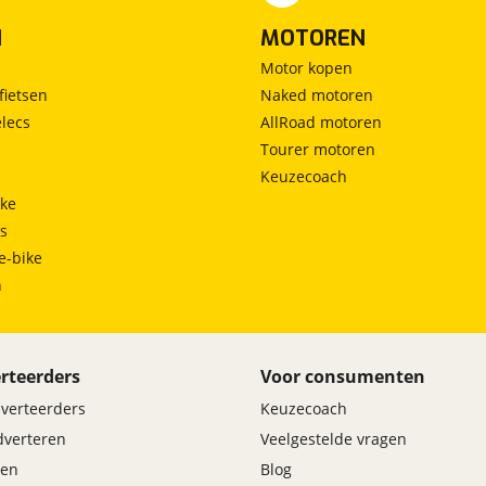
N
MOTOREN
Motor kopen
fietsen
Naked motoren
lecs
AllRoad motoren
Tourer motoren
Keuzecoach
ke
ts
e-bike
h
rteerders
Voor consumenten
dverteerders
Keuzecoach
adverteren
Veelgestelde vragen
en
Blog