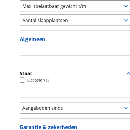
Max. toelaatbaar gewicht t/m
Aantal slaapplaatsen
1
(
0
)
2
(
0
)
Algemeen
3
(
0
)
4
(
2
)
5
(
0
)
6+
(
0
)
Staat
Occasion
(
2
)
Aangeboden sinds
Garantie & zekerheden