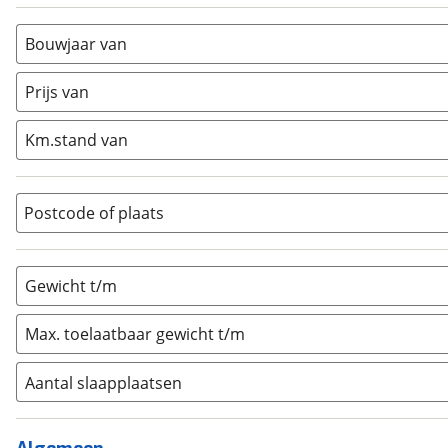
Alkoof
(
0
)
Busmodel
(
0
)
Bouwjaar van
Caravan
(
1
)
Half-integraal
(
0
)
Prijs van
Integraal
(
0
)
Km.stand van
Opzetunit
(
0
)
Overig
(
0
)
Vouwwagen
(
0
)
Postcode of plaats
Gewicht t/m
Max. toelaatbaar gewicht t/m
Aantal slaapplaatsen
1
(
0
)
2
(
0
)