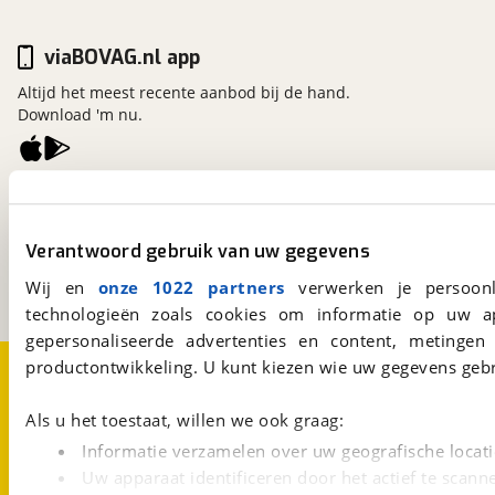
viaBOVAG.nl app
Altijd het meest recente aanbod bij de hand.
Download 'm nu.
viaBOVAG.nl
Kosterijland
15
3981 AJ
Bunnik
Verantwoord gebruik van uw gegevens
Een initiatief van
Wij en
onze 1022 partners
verwerken je persoonl
BOVAG
technologieën zoals cookies om informatie op uw a
gepersonaliseerde advertenties en content, metingen
Over viaBOVAG.nl
Disclaimer- en Privacyverklaring
productontwikkeling. U kunt kiezen wie uw gegevens gebr
Cookievoorkeuren
Vacatures
Als u het toestaat, willen we ook graag:
Informatie verzamelen over uw geografische locati
Uw apparaat identificeren door het actief te scann