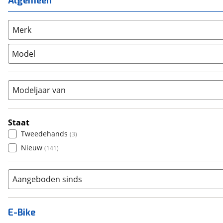
Algemeen
Unisex
(
1
)
Overig
(
0
)
Racefiets
(
0
)
Merk
Stadsfiets
(
15
)
Model
Tandem
(
0
)
Vouwfiets
(
0
)
Modeljaar van
Staat
Tweedehands
(
3
)
Nieuw
(
141
)
Aangeboden sinds
E-Bike