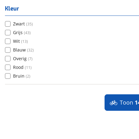
Kleur
Zwart
(
35
)
Grijs
(
43
)
Wit
(
13
)
Blauw
(
32
)
Overig
(
7
)
Rood
(
11
)
Bruin
(
2
)
Toon
1