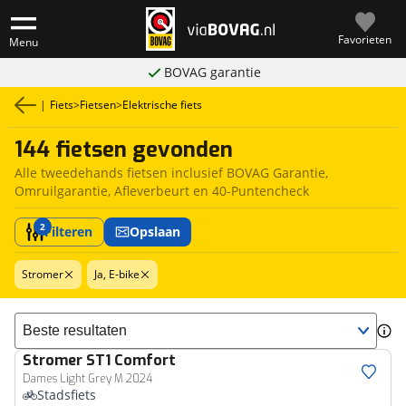
Favorieten
Menu
BOVAG garantie
|
Fiets
>
Fietsen
>
Elektrische fiets
144 fietsen gevonden
Alle tweedehands fietsen inclusief BOVAG Garantie,
Omruilgarantie, Afleverbeurt en 40-Puntencheck
2
Filteren
Opslaan
Stromer
Ja, E-bike
Sorteer resultaten
Stromer
ST1 Comfort
Dames Light Grey M 2024
Stadsfiets