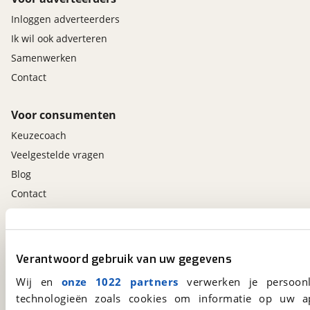
Inloggen adverteerders
Ik wil ook adverteren
Samenwerken
Contact
Voor consumenten
Keuzecoach
Veelgestelde vragen
Blog
Contact
viaBOVAG.nl app
Altijd het meest recente aanbod bij de hand.
Verantwoord gebruik van uw gegevens
Download 'm nu.
Wij en
onze 1022 partners
verwerken je persoonl
technologieën zoals cookies om informatie op uw a