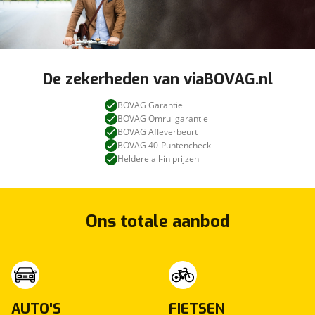
De zekerheden van viaBOVAG.nl
BOVAG Garantie
BOVAG Omruilgarantie
BOVAG Afleverbeurt
BOVAG 40-Puntencheck
Heldere all-in prijzen
Ons totale aanbod
AUTO'S
FIETSEN