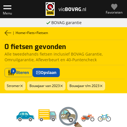
Favorieten
Menu
BOVAG garantie
|
Home
>
Fiets
>
Fietsen
0 fietsen gevonden
Alle tweedehands fietsen inclusief BOVAG Garantie,
Omruilgarantie, Afleverbeurt en 40-Puntencheck
3
Filteren
Opslaan
Stromer
Bouwjaar van 2023
Bouwjaar t/m 2023