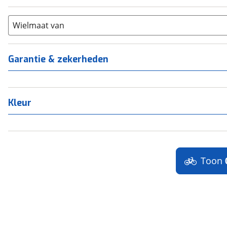
21+
(
0
)
Scandium
(
0
)
Staal
Wielmaat van
(
0
)
Tica
(
0
)
Titanium
(
0
)
Garantie & zekerheden
Kleur
Toon