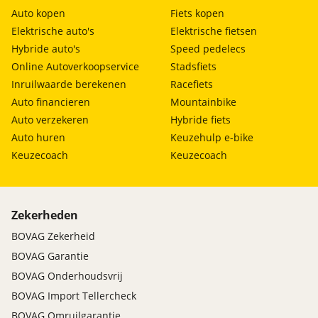
Auto kopen
Fiets kopen
Elektrische auto's
Elektrische fietsen
Hybride auto's
Speed pedelecs
Online Autoverkoopservice
Stadsfiets
Inruilwaarde berekenen
Racefiets
Auto financieren
Mountainbike
Auto verzekeren
Hybride fiets
Auto huren
Keuzehulp e-bike
Keuzecoach
Keuzecoach
Zekerheden
BOVAG Zekerheid
BOVAG Garantie
BOVAG Onderhoudsvrij
BOVAG Import Tellercheck
BOVAG Omruilgarantie