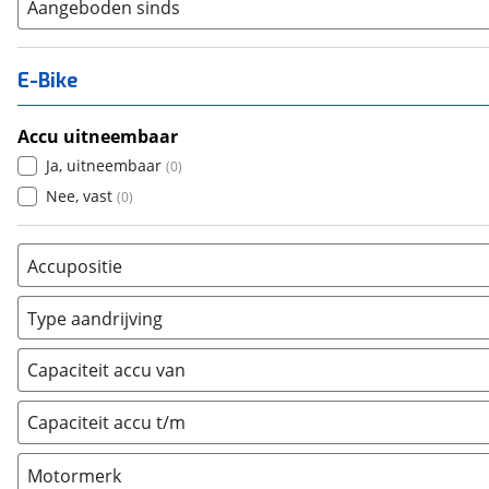
Aangeboden sinds
E-Bike
Accu uitneembaar
Ja, uitneembaar
(
0
)
Nee, vast
(
0
)
Accupositie
Bagagedrager
(
0
)
Type aandrijving
Frame
(
0
)
Achterwiel
(
0
)
Vloer
(
0
)
Capaciteit accu van
Trapas
(
0
)
Achterbank
(
0
)
Voorwiel
(
0
)
Capaciteit accu t/m
Kofferbak
(
0
)
Overig
(
0
)
Motormerk