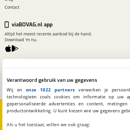
Contact
viaBOVAG.nl app
Altijd het meest recente aanbod bij de hand.
Download 'm nu.
viaBOVAG.nl
Kosterijland
15
3981 AJ
Bunnik
Verantwoord gebruik van uw gegevens
Een initiatief van
BOVAG
Wij en
onze 1022 partners
verwerken je persoonl
technologieën zoals cookies om informatie op uw a
gepersonaliseerde advertenties en content, metingen
Over viaBOVAG.nl
Disclaimer- en Privacyverklaring
productontwikkeling. U kunt kiezen wie uw gegevens gebr
Cookievoorkeuren
Vacatures
Als u het toestaat, willen we ook graag: