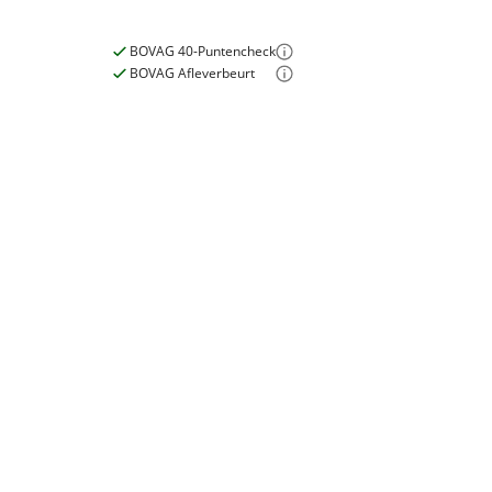
Inbegrepen
BOVAG 40-Puntencheck
Meerprijs
:
E-bike
BOVAG Afleverbeurt
€ 0,-
Elektrisch?
Ja, E-bike
Wat is een nieuwe accu?
Garanties
BOVAG Garantie
Fabrieksgarantie van
toepassing
Fabrieksgarantie
Ja