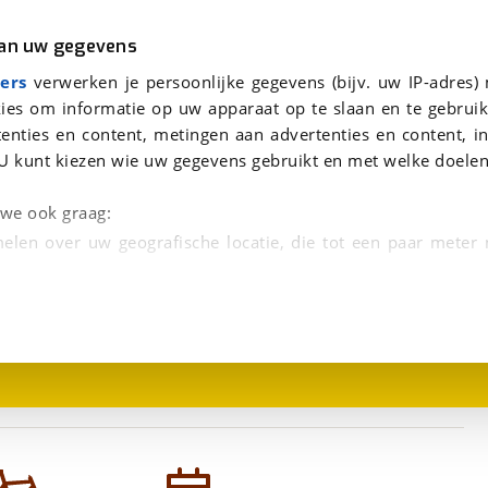
r
Kampeer
van uw gegevens
viaBOVAG.nl verwerkt je persoonsgegevens om je aanvraag zo goed mogelijk bij de aanbieder te brengen. Lees hi
ers
verwerken je persoonlijke gegevens (bijv. uw IP-adres)
ies om informatie op uw apparaat op te slaan en te gebruik
enties en content, metingen aan advertenties en content, in
U kunt kiezen wie uw gegevens gebruikt en met welke doelen
n we ook graag:
elen over uw geografische locatie, die tot een paar meter
1
/
1
entificeren door het actief te scannen op specifieke
 persoonlijke gegevens worden verwerkt en stel uw voo
unt uw toestemming op elk moment wijzigen of in
kbare technieken zorgen we voor een betere en meer persoon
en ervoor dat de website goed werkt. Ook gebruiken we anal