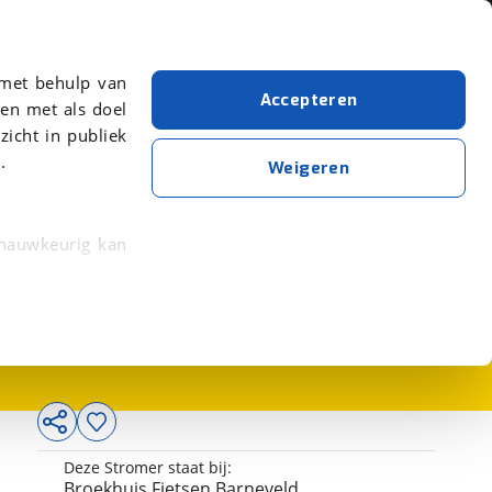
Over viaBOVAG.nl
er meer over in onze
 met behulp van
Accepteren
en met als doel
zicht in publiek
.
Weigeren
 nauwkeurig kan
7.935,-
 eigenschappen
rkeuren in het
trekken in de
lijke ervaring.
Deze Stromer staat bij:
ytische cookies
Broekhuis Fietsen Barneveld