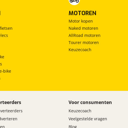
N
MOTOREN
Motor kopen
fietsen
Naked motoren
lecs
AllRoad motoren
Tourer motoren
Keuzecoach
ke
ts
e-bike
h
rteerders
Voor consumenten
dverteerders
Keuzecoach
adverteren
Veelgestelde vragen
en
Blog