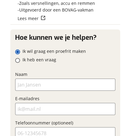
Vraag mijn reser
Zoals versnellingen, accu en remmen
 contactgegevens
w vraag
aan
Uitgevoerd door een BOVAG-vakman
Lees meer
viaBOVAG.nl verwerk
viaBOVAG -
persoonsgegevens om je a
veilig en
Hoe kunnen we je helpen?
goed mogelijk bij de aan
adres
brengen. Lees hier meer o
vertrouwd
privacyverklaring
Ik wil graag een proefrit maken
m
Ik heb een vraag
onnummer (optioneel)
Naam
ladres
raag mijn proefrit
E-mailadres
aan
oonnummer (optioneel)
viaBOVAG.nl verwerkt je
Telefoonnummer (optioneel)
nsgegevens om je aanvraag zo
mogelijk bij de aanbieder te