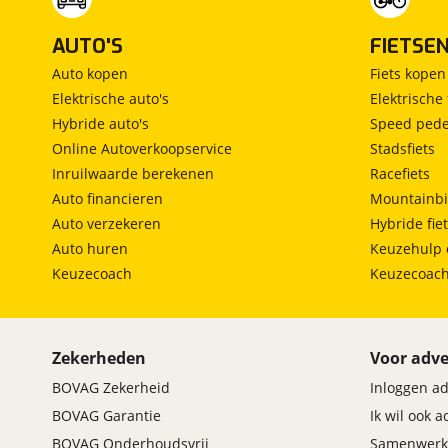
AUTO'S
FIETSE
Auto kopen
Fiets kopen
Elektrische auto's
Elektrische 
Hybride auto's
Speed pede
Online Autoverkoopservice
Stadsfiets
Inruilwaarde berekenen
Racefiets
Auto financieren
Mountainbi
Auto verzekeren
Hybride fie
Auto huren
Keuzehulp 
Keuzecoach
Keuzecoac
Zekerheden
Voor adve
BOVAG Zekerheid
Inloggen a
BOVAG Garantie
Ik wil ook 
BOVAG Onderhoudsvrij
Samenwerk