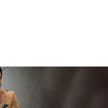
brengen
V
veilig en
vertrouwd
viaBOVAG -
persoo
veilig en
goed
brenge
vertrouwd