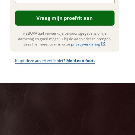
. Lees hier meer over in onze
erstuur mijn vraag
privacyverklaring
.
Vraag mijn proefrit aan
viaBOVAG.nl verwerkt je
nsgegevens om je aanvraag zo
 mogelijk bij de aanbieder te
viaBOVAG.nl verwerkt je persoonsgegevens om je
n. Lees hier meer over in onze
aanvraag zo goed mogelijk bij de aanbieder te brengen.
privacyverklaring
.
Lees hier meer over in onze
privacyverklaring
.
Klopt deze advertentie niet?
Meld een fout.
Wat
Wat is jou
opgevallen?
vervelend
dat je een
Wat klopt er
fout hebt
niet?
ontdekt.
Stromer ST2
Kan je ons nog
Pinion Heren