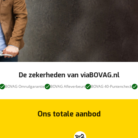
De zekerheden van viaBOVAG.nl
BOVAG Omruilgarantie
BOVAG Afleverbeurt
BOVAG 40-Puntencheck
Ons totale aanbod