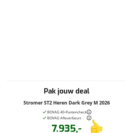
Pak jouw deal
Stromer ST2 Heren Dark Grey M 2026
BOVAG 40-Puntencheck
BOVAG Afleverbeurt
7.935,-
Vraag een
Stel een
vraag
proefrit
!