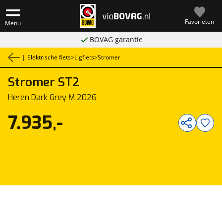
Favorieten
Menu
BOVAG garantie
|
Elektrische fiets
>
Ligfiets
>
Stromer
Stromer
ST2
1
/
1
Heren Dark Grey M 2026
7.935,-