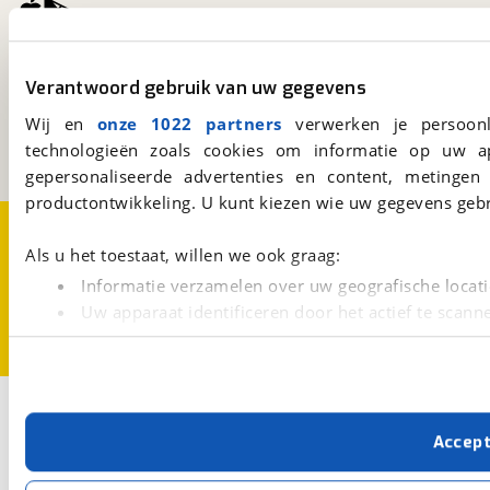
viaBOVAG.nl
Verantwoord gebruik van uw gegevens
Kosterijland
15
3981 AJ
Bunnik
Wij en
onze 1022 partners
verwerken je persoonl
Een initiatief van
technologieën zoals cookies om informatie op uw a
BOVAG
gepersonaliseerde advertenties en content, metingen
productontwikkeling. U kunt kiezen wie uw gegevens gebr
Over viaBOVAG.nl
Disclaimer- en Privacyverklaring
Cookievoorkeuren
Vacatures
Als u het toestaat, willen we ook graag:
Informatie verzamelen over uw geografische locati
Uw apparaat identificeren door het actief te scann
Lees meer over hoe uw persoonlijke gegevens worden ve
U kunt uw toestemming op elk moment wijzigen of intrekk
Met cookies en vergelijkbare technieken zorgen we voor 
Accep
cookies zorgen ervoor dat de website goed werkt. Ook g
verbeteren. We tonen je graag relevante advertenties e