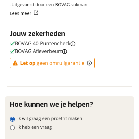
Uitgevoerd door een BOVAG-vakman
Vraag mijn reservering aan
E-bike
Lees meer
Elektrisch?
Ja, E-bike
viaBOVAG.nl verwerkt je persoonsgegevens om je aanvraag zo
Jouw zekerheden
goed mogelijk bij de aanbieder te brengen. Lees hier meer
over in onze
privacyverklaring
.
BOVAG 40-Puntencheck
BOVAG Afleverbeurt
Financieel
Let op
geen omruilgarantie
Prijs
€ 7.935,-
BTW/marge
BTW
Bijtellingspercentage
7 %
Nieuwprijs
€ 7.935,-
Hoe kunnen we je helpen?
Ik wil graag een proefrit maken
Garanties
Ik heb een vraag
BOVAG Garantie
Fabrieksgarantie van
toepassing