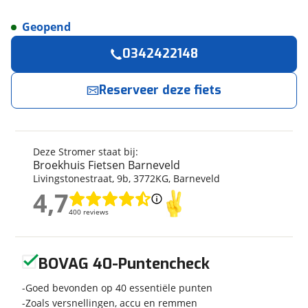
Geopend
Reserveer
nu!
Algemeen
0342422148
Merk
Stromer
Broekhuis Fietsen Barneveld
neemt snel
contact met je op.
Model
ST2
Reserveer deze fiets
Modeljaar
2026
Jouw contactgegevens
Soort fiets
Ligfiets
Frametype
Heren
Deze Stromer staat bij:
Naam
Nieuw of occasion
Nieuw
Broekhuis Fietsen Barneveld
Livingstonestraat
,
9
b
,
3772KG
,
Barneveld
4,7
4,7
E-mailadres
400 reviews
400 reviews
Techniek
Geen reviews gevonden
Kleur
Grijs
BOVAG 40-Puntencheck
Telefoonnummer (optioneel)
Fabriekskleur
Dark Grey
Goed bevonden op 40 essentiële punten
Zoals versnellingen, accu en remmen