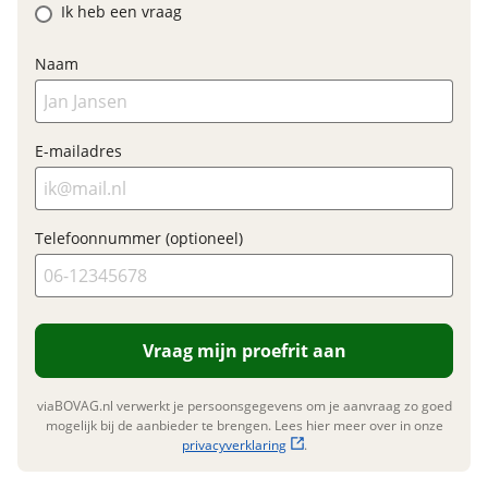
Ik heb een vraag
Bijtellingspercentage
7 %
Nieuwprijs
€ 10.543,-
Naam
Garanties
E-mailadres
BOVAG Garantie
Fabrieksgarantie van
toepassing
Fabrieksgarantie
Ja
Telefoonnummer (optioneel)
Vraag mijn proefrit aan
viaBOVAG.nl verwerkt je persoonsgegevens om je aanvraag zo goed
mogelijk bij de aanbieder te brengen. Lees hier meer over in onze
privacyverklaring
.