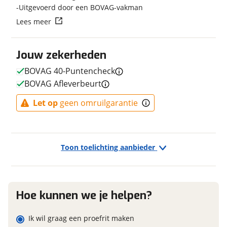
Uitgevoerd door een BOVAG-vakman
Type remsysteem voor
Schijfrem
Vraag mijn reservering aan
Lees meer
Merk remsysteem voor
STROMER
Type primair remsysteem
Schijfrem
viaBOVAG.nl verwerkt je persoonsgegevens om je aanvraag zo
achter
Jouw zekerheden
goed mogelijk bij de aanbieder te brengen. Lees hier meer
over in onze
privacyverklaring
.
Merk primair remsysteem
STROMER
BOVAG 40-Puntencheck
achter
BOVAG Afleverbeurt
Let op
geen omruilgarantie
E-bike
Elektrisch?
Ja, E-bike
Toon toelichting aanbieder
Financieel
Hoe kunnen we je helpen?
Prijs
€ 10.543,-
Ik wil graag een proefrit maken
BTW/marge
BTW