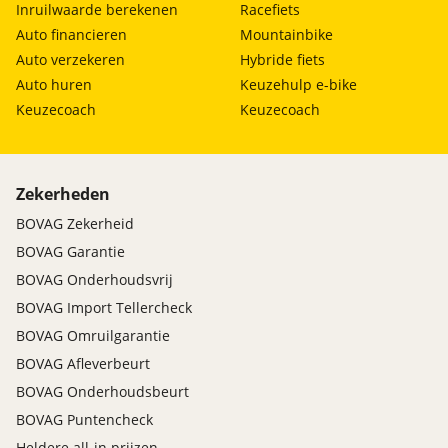
Inruilwaarde berekenen
Racefiets
Auto financieren
Mountainbike
Auto verzekeren
Hybride fiets
Auto huren
Keuzehulp e-bike
Keuzecoach
Keuzecoach
Zekerheden
BOVAG Zekerheid
BOVAG Garantie
BOVAG Onderhoudsvrij
BOVAG Import Tellercheck
BOVAG Omruilgarantie
BOVAG Afleverbeurt
BOVAG Onderhoudsbeurt
BOVAG Puntencheck
Heldere all-in prijzen