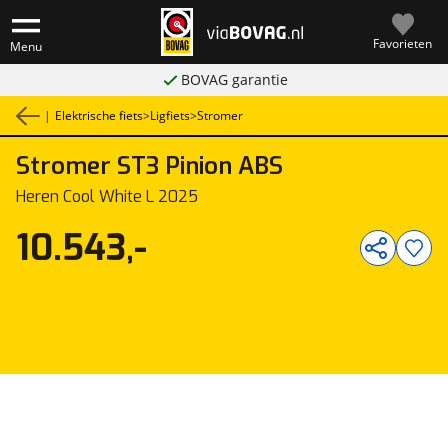
Favorieten
Menu
BOVAG garantie
|
Elektrische fiets
>
Ligfiets
>
Stromer
Stromer
ST3 Pinion ABS
1
/
1
Heren Cool White L 2025
10.543,-