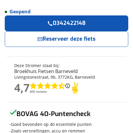
Geopend
Reserveer
nu!
Algemeen
0342422148
Merk
Stromer
Broekhuis Fietsen Barneveld
neemt snel
contact met je op.
Model
ST3 Pinion ABS
Reserveer deze fiets
Modeljaar
2025
Jouw contactgegevens
Soort fiets
Ligfiets
Frametype
Heren
Deze Stromer staat bij:
Naam
Nieuw of occasion
Nieuw
Broekhuis Fietsen Barneveld
Livingstonestraat
,
9
b
,
3772KG
,
Barneveld
4,7
4,7
E-mailadres
400 reviews
400 reviews
Techniek
Geen reviews gevonden
Aantal versnellingen
9
BOVAG 40-Puntencheck
Telefoonnummer (optioneel)
Framemateriaal
Aluminium
Goed bevonden op 40 essentiële punten
Kleur
Wit
Zoals versnellingen, accu en remmen
Fabriekskleur
Cool White