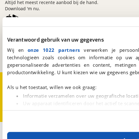
Altijd het meest recente aanbod bij de hand.
Download 'm nu.
viaBOVAG.nl
Verantwoord gebruik van uw gegevens
Kosterijland
15
3981 AJ
Bunnik
Wij en
onze 1022 partners
verwerken je persoonl
Een initiatief van
technologieën zoals cookies om informatie op uw a
BOVAG
gepersonaliseerde advertenties en content, metingen
productontwikkeling. U kunt kiezen wie uw gegevens gebr
Over viaBOVAG.nl
Disclaimer- en Privacyverklaring
Cookievoorkeuren
Vacatures
Als u het toestaat, willen we ook graag:
Informatie verzamelen over uw geografische locati
Uw apparaat identificeren door het actief te scann
Lees meer over hoe uw persoonlijke gegevens worden ve
U kunt uw toestemming op elk moment wijzigen of intrekk
Met cookies en vergelijkbare technieken zorgen we voor 