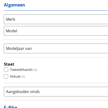
Mixed
(
1
)
Mountainbike
(
0
)
Algemeen
Unisex
(
1
)
Overig
(
0
)
Racefiets
(
0
)
Merk
Stadsfiets
(
6
)
Model
Tandem
(
0
)
Vouwfiets
(
0
)
Modeljaar van
Staat
Tweedehands
(
6
)
Nieuw
(
5
)
Aangeboden sinds
E-Bike