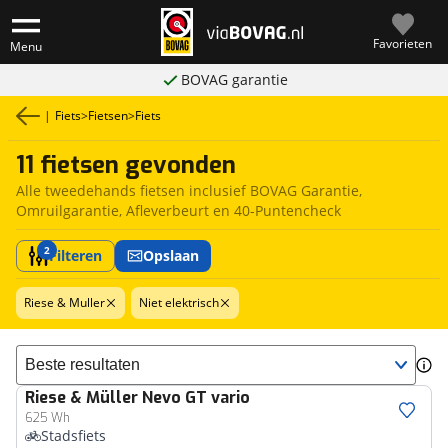
Favorieten
Menu
BOVAG garantie
|
Fiets
>
Fietsen
>
Fiets
11 fietsen gevonden
Alle tweedehands fietsen inclusief BOVAG Garantie,
Omruilgarantie, Afleverbeurt en 40-Puntencheck
2
Filteren
Opslaan
Riese & Muller
Niet elektrisch
Sorteer resultaten
Riese & Müller
Nevo GT vario
625 Wh
Stadsfiets