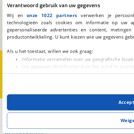
Verantwoord gebruik van uw gegevens
viaBOVAG.nl
Wij en
onze 1022 partners
verwerken je persoonl
Kosterijland
15
technologieën zoals cookies om informatie op uw a
3981 AJ
Bunnik
gepersonaliseerde advertenties en content, metingen
Een initiatief van
productontwikkeling. U kunt kiezen wie uw gegevens gebr
BOVAG
Als u het toestaat, willen we ook graag:
Over viaBOVAG.nl
Disclaimer- en Privacyverklaring
Informatie verzamelen over uw geografische locati
Cookievoorkeuren
Vacatures
Uw apparaat identificeren door het actief te scann
Lees meer over hoe uw persoonlijke gegevens worden ve
U kunt uw toestemming op elk moment wijzigen of intrekk
Met cookies en vergelijkbare technieken zorgen we voor 
Accep
cookies zorgen ervoor dat de website goed werkt. Ook g
2
Opslaan
verbeteren. We tonen je graag relevante advertenties e
buiten onze website volgt – uiteraard op anonie
Riese & Muller
Niet elektrisch
Weig
privacyverklaring
. Als je weigert, plaatsen we alleen f
kun je later altijd aanpassen via de
voorkeurenpagina
.