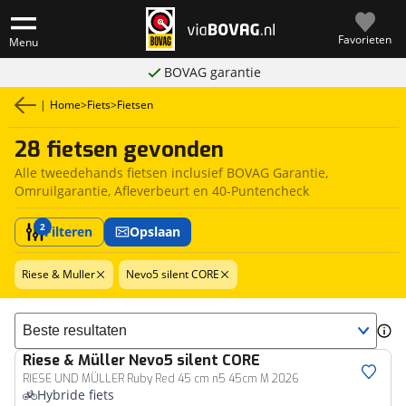
Favorieten
Menu
BOVAG garantie
|
Home
>
Fiets
>
Fietsen
28 fietsen gevonden
Alle tweedehands fietsen inclusief BOVAG Garantie,
Omruilgarantie, Afleverbeurt en 40-Puntencheck
2
Filteren
Opslaan
Riese & Muller
Nevo5 silent CORE
Sorteer resultaten
Riese & Müller
Nevo5 silent CORE
RIESE UND MÜLLER Ruby Red 45 cm n5 45cm M 2026
Hybride fiets