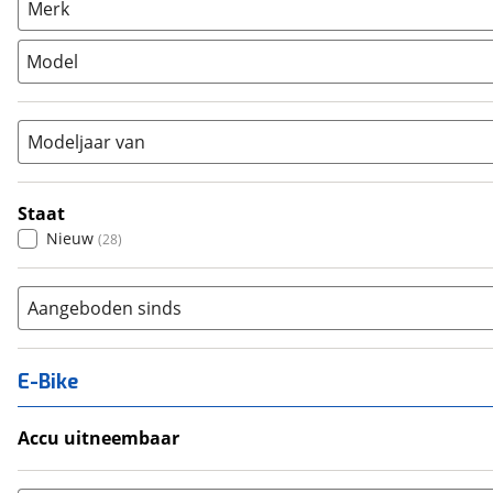
(
0
)
Merk
Stadsfiets
(
4
)
Model
Tandem
(
0
)
Vouwfiets
(
0
)
Modeljaar van
Staat
Nieuw
(
28
)
Aangeboden sinds
E-Bike
Accu uitneembaar
Ja, uitneembaar
(
0
)