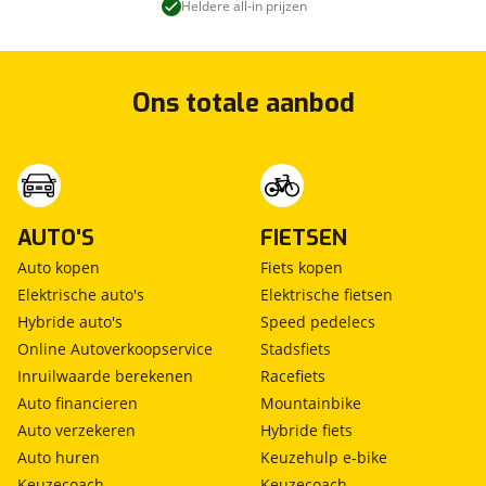
Heldere all-in prijzen
Ons totale aanbod
AUTO'S
FIETSEN
Auto kopen
Fiets kopen
Elektrische auto's
Elektrische fietsen
Hybride auto's
Speed pedelecs
Online Autoverkoopservice
Stadsfiets
Inruilwaarde berekenen
Racefiets
Auto financieren
Mountainbike
Auto verzekeren
Hybride fiets
Auto huren
Keuzehulp e-bike
Keuzecoach
Keuzecoach