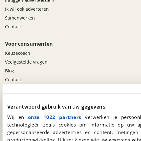
Inloggen adverteerders
Ik wil ook adverteren
Samenwerken
Contact
Voor consumenten
Keuzecoach
Veelgestelde vragen
Blog
Contact
viaBOVAG.nl app
Verantwoord gebruik van uw gegevens
Altijd het meest recente aanbod bij de hand.
Download 'm nu.
Wij en
onze 1022 partners
verwerken je persoonl
technologieën zoals cookies om informatie op uw a
gepersonaliseerde advertenties en content, metingen
viaBOVAG.nl
productontwikkeling. U kunt kiezen wie uw gegevens gebr