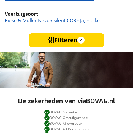
Voertuigsoort
Riese & Muller Nevo5 silent CORE Ja, E-bike
Filteren
2
De zekerheden van viaBOVAG.nl
BOVAG Garantie
BOVAG Omruilgarantie
BOVAG Afleverbeurt
BOVAG 40-Puntencheck