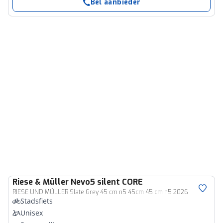
Bel aanbieder
Riese & Müller
Nevo5 silent CORE
RIESE UND MÜLLER Slate Grey 45 cm n5 45cm 45 cm n5 2026
Stadsfiets
Unisex