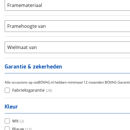
3-4
(
0
)
ION
Framemateriaal
(
0
)
5-8
(
28
)
Bafang
(
0
)
Aluminium
(
28
)
9-14
(
0
)
Gazelle
(
0
)
Carbon
(
0
)
15-20
Framehoogte van
(
0
)
Cortina
(
0
)
Chroom-molybdeen
(
0
)
21+
(
0
)
Flyer
(
0
)
Scandium
(
0
)
Overig
(
0
)
Staal
Wielmaat van
(
0
)
Tica
(
0
)
Titanium
(
0
)
Garantie & zekerheden
Alle occasions op viaBOVAG.nl hebben minimaal 12 maanden BOVAG Garanti
Fabrieksgarantie
(
28
)
Kleur
Wit
(
2
)
Blauw
(
13
)