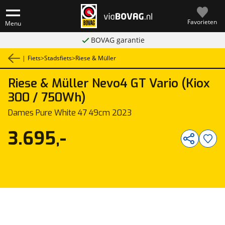
Favorieten
Menu
BOVAG garantie
|
Fiets
>
Stadsfiets
>
Riese & Müller
Riese & Müller
Nevo4 GT Vario (Kiox
1
/
7
300 / 750Wh)
Dames Pure White 47 49cm 2023
3.695,-