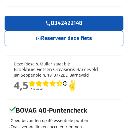
0342422148
Reserveer
nu!
Algemeen
Merk
Riese & Müller
Broekhuis Fietsen Occasions Barneveld
Reserveer deze fiets
neemt snel contact met je op.
Model
Nevo4 GT Vario (Kiox 300 /
750Wh)
Jouw contactgegevens
Kilometerstand
10.339 km
Deze Riese & Müller staat bij:
Modeljaar
2023
Broekhuis Fietsen Occasions Barneveld
Naam
Soort fiets
Stadsfiets
Jan Seppenplein
,
19
,
3772BL
,
Barneveld
Frametype
Dames
4,5
4,5
Framehoogte
49 cm
32 reviews
32 reviews
E-mailadres
Wielmaat
27 inch
Geen reviews gevonden
Nieuw of occasion
Occasion
BOVAG 40-Puntencheck
Telefoonnummer (optioneel)
Goed bevonden op 40 essentiële punten
Zoals versnellingen, accu en remmen