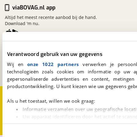
viaBOVAG.nl app
Altijd het meest recente aanbod bij de hand.
Download 'm nu.
viaBOVAG.nl
Verantwoord gebruik van uw gegevens
Kosterijland
15
3981 AJ
Bunnik
Wij en
onze 1022 partners
verwerken je persoonl
Een initiatief van
technologieën zoals cookies om informatie op uw a
BOVAG
gepersonaliseerde advertenties en content, metingen
productontwikkeling. U kunt kiezen wie uw gegevens gebr
Over viaBOVAG.nl
Disclaimer- en Privacyverklaring
Cookievoorkeuren
Vacatures
Als u het toestaat, willen we ook graag:
Informatie verzamelen over uw geografische locati
Uw apparaat identificeren door het actief te scann
Lees meer over hoe uw persoonlijke gegevens worden ve
U kunt uw toestemming op elk moment wijzigen of intrekk