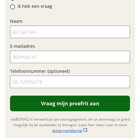
Ik heb een vraag
Garanties
Naam
BOVAG Garantie
12 maanden
E-mailadres
Telefoonnummer (optioneel)
Vraag mijn proefrit aan
viaBOVAG.nl verwerkt je persoonsgegevens om je aanvraag zo goed
mogelijk bij de aanbieder te brengen. Lees hier meer over in onze
privacyverklaring
.