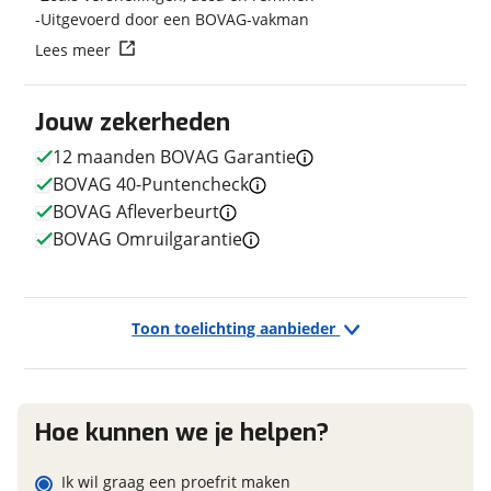
Techniek
Uitgevoerd door een BOVAG-vakman
Lees meer
Transmissie
Naaf
Vraag mijn reservering aan
Kleur
Wit
Fabriekskleur
Pure White
Jouw zekerheden
viaBOVAG.nl verwerkt je persoonsgegevens om je aanvraag zo
goed mogelijk bij de aanbieder te brengen. Lees hier meer
12 maanden BOVAG Garantie
over in onze
privacyverklaring
.
BOVAG 40-Puntencheck
BOVAG Afleverbeurt
E-bike
BOVAG Omruilgarantie
Elektrisch?
Niet elektrisch
Toon toelichting aanbieder
Financieel
Prijs
€ 3.695,-
BTW/marge
Hoe kunnen we je helpen?
Marge
Ik wil graag een proefrit maken