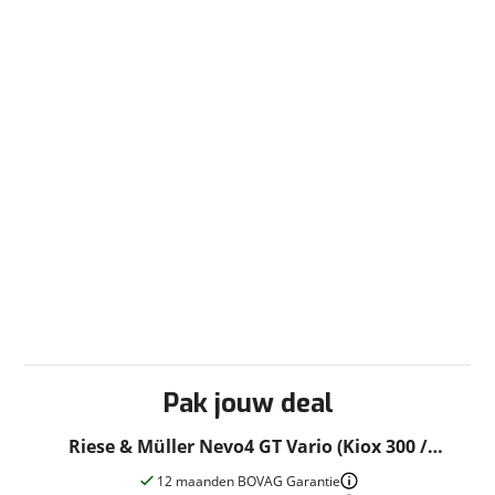
Pak jouw deal
Riese & Müller Nevo4 GT Vario (Kiox 300 /
750Wh) Dames Pure White 47 49cm 2023
12 maanden BOVAG Garantie