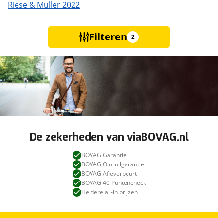
Riese & Muller 2022
Filteren
2
De zekerheden van viaBOVAG.nl
BOVAG Garantie
BOVAG Omruilgarantie
BOVAG Afleverbeurt
BOVAG 40-Puntencheck
Heldere all-in prijzen