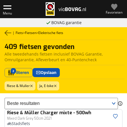
Favorieten
Menu
BOVAG garantie
|
Fiets
>
Fietsen
>
Elektrische fiets
409 fietsen gevonden
Alle tweedehands fietsen inclusief BOVAG Garantie,
Omruilgarantie, Afleverbeurt en 40-Puntencheck
2
Filteren
Opslaan
Riese & Muller
Ja, E-bike
Sorteer resultaten
Riese & Müller
Charger mixte - 500wh
Mixed Dark Grey 50cm 2021
Stadsfiets