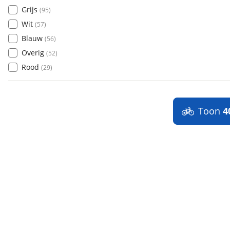
Grijs
(
95
)
Wit
(
57
)
Blauw
(
56
)
Overig
(
52
)
Rood
(
29
)
Toon
4