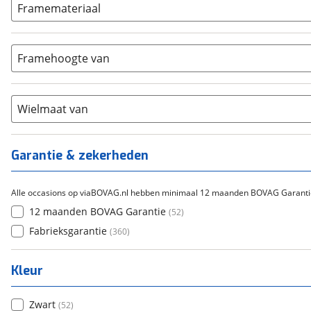
ION
Framemateriaal
(
0
)
5-8
(
49
)
Bafang
(
0
)
Aluminium
(
138
)
9-14
(
20
)
Gazelle
(
0
)
Carbon
(
0
)
15-20
Framehoogte van
(
0
)
Cortina
(
0
)
Chroom-molybdeen
(
0
)
21+
(
0
)
Flyer
(
0
)
Scandium
(
0
)
Overig
(
0
)
Staal
Wielmaat van
(
0
)
Tica
(
0
)
Titanium
(
0
)
Garantie & zekerheden
Alle occasions op viaBOVAG.nl hebben minimaal 12 maanden BOVAG Garanti
12 maanden BOVAG Garantie
(
52
)
Fabrieksgarantie
(
360
)
Kleur
Zwart
(
52
)