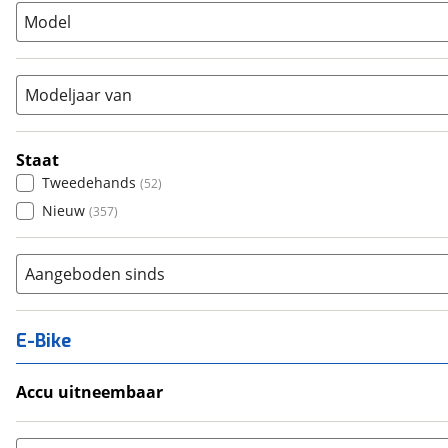
Model
Tandem
(
0
)
Vouwfiets
(
0
)
Modeljaar van
Staat
Tweedehands
(
52
)
Nieuw
(
357
)
Aangeboden sinds
E-Bike
Accu uitneembaar
Ja, uitneembaar
(
2
)
Nee, vast
(
0
)