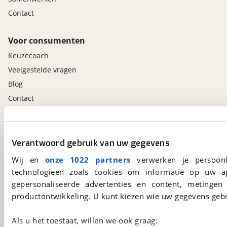
Contact
Voor consumenten
Keuzecoach
Veelgestelde vragen
Blog
Contact
viaBOVAG.nl app
Verantwoord gebruik van uw gegevens
Altijd het meest recente aanbod bij de hand.
Download 'm nu.
Wij en
onze 1022 partners
verwerken je persoonl
technologieën zoals cookies om informatie op uw a
gepersonaliseerde advertenties en content, metingen
viaBOVAG.nl
productontwikkeling. U kunt kiezen wie uw gegevens gebr
Kosterijland
15
3981 AJ
Bunnik
Als u het toestaat, willen we ook graag: