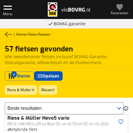
Favorieten
Menu
BOVAG garantie
|
Home
>
Fiets
>
Fietsen
57 fietsen gevonden
Alle tweedehands fietsen inclusief BOVAG Garantie,
Omruilgarantie, Afleverbeurt en 40-Puntencheck
2
Filteren
Opslaan
Riese & Muller
Blauw
Sorteer resultaten
Riese & Müller
Nevo5 vario
RIESE UND MÜLLER Ice Blue 55 cm n5 55cm 55 cm n5 2026
Hybride fiets