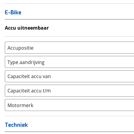
E-Bike
Accu uitneembaar
Ja, uitneembaar
(
0
)
Nee, vast
(
0
)
Accupositie
Bagagedrager
(
0
)
Type aandrijving
Frame
(
0
)
Achterwiel
(
0
)
Vloer
(
0
)
Capaciteit accu van
Trapas
(
0
)
Achterbank
(
0
)
Voorwiel
(
0
)
Capaciteit accu t/m
Kofferbak
(
0
)
Overig
(
0
)
Motormerk
Bosch
(
20
)
Yamaha
(
0
)
Techniek
Stromer
(
0
)