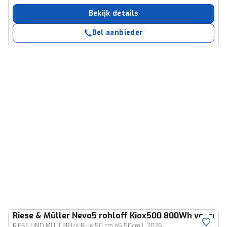
Bekijk details
Bel aanbieder
Riese & Müller
Nevo5 rohloff Kiox500 800Wh voordra
RIESE UND MÜLLER Ice Blue 50 cm n5 50cm L 2026