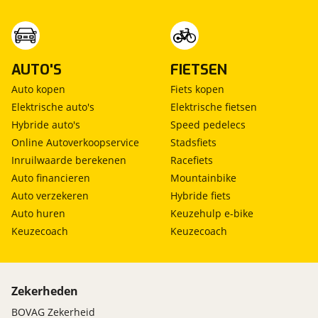
AUTO'S
FIETSEN
Auto kopen
Fiets kopen
Elektrische auto's
Elektrische fietsen
Hybride auto's
Speed pedelecs
Online Autoverkoopservice
Stadsfiets
Inruilwaarde berekenen
Racefiets
Auto financieren
Mountainbike
Auto verzekeren
Hybride fiets
Auto huren
Keuzehulp e-bike
Keuzecoach
Keuzecoach
Zekerheden
BOVAG Zekerheid