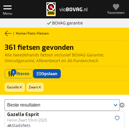
Favorieten
Menu
BOVAG garantie
|
Home
>
Fiets
>
Fietsen
361 fietsen gevonden
Alle tweedehands fietsen inclusief BOVAG Garantie,
Omruilgarantie, Afleverbeurt en 40-Puntencheck
2
Filteren
Opslaan
Gazelle
Zwart
Sorteer resultaten
Gazelle
Esprit
Heren Zwart 59cm 2020
Stadsfiets