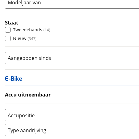
Modeljaar van
Staat
Tweedehands
(
14
)
Nieuw
(
347
)
Aangeboden sinds
E-Bike
Accu uitneembaar
Ja, uitneembaar
(
13
)
Nee, vast
(
3
)
Accupositie
Bagagedrager
(
1
)
Type aandrijving
Frame
(
167
)