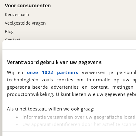
Voor consumenten
Keuzecoach
Veelgestelde vragen
Blog
Contact
viaBOVAG.nl app
Verantwoord gebruik van uw gegevens
Altijd het meest recente aanbod bij de hand.
Wij en
onze 1022 partners
verwerken je persoonl
Download 'm nu.
technologieën zoals cookies om informatie op uw a
gepersonaliseerde advertenties en content, metingen
productontwikkeling. U kunt kiezen wie uw gegevens gebr
viaBOVAG.nl
Kosterijland
15
Als u het toestaat, willen we ook graag:
3981 AJ
Bunnik
Informatie verzamelen over uw geografische locati
Een initiatief van
BOVAG
Uw apparaat identificeren door het actief te scann
Lees meer over hoe uw persoonlijke gegevens worden ve