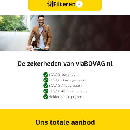
Filteren
2
De zekerheden van viaBOVAG.nl
BOVAG Garantie
BOVAG Omruilgarantie
BOVAG Afleverbeurt
BOVAG 40-Puntencheck
Heldere all-in prijzen
Ons totale aanbod