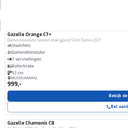
Gazelle
Orange C7+
Dames monotube caramel khaki (glans) 53cm Dames 2027
Stadsfiets
DamesMonotube
7 versnellingen
Rollerbrake
53 cm
MUSSELKANAAL
999,-
Bekijk de
Bel aan
Gazelle
Chamonix C8