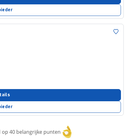
bieder
tails
bieder
op 40 belangrijke punten