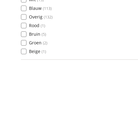
Blauw
(
113
)
Overig
(
132
)
Rood
(
1
)
Bruin
(
5
)
Groen
(
2
)
Beige
(
1
)