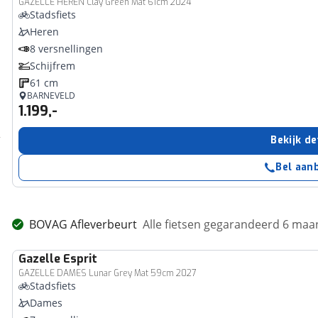
GAZELLE HEREN Clay Green Mat 61cm 2024
Stadsfiets
Heren
8 versnellingen
Schijfrem
61 cm
BARNEVELD
1.199,-
Bekijk de
Bel aan
BOVAG Afleverbeurt
Alle fietsen gegarandeerd 6 ma
Gazelle
Esprit
GAZELLE DAMES Lunar Grey Mat 59cm 2027
Stadsfiets
Dames