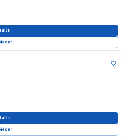
tails
bieder
tails
bieder