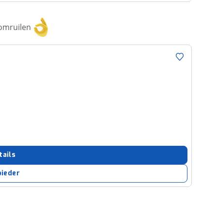
 omruilen
tails
bieder