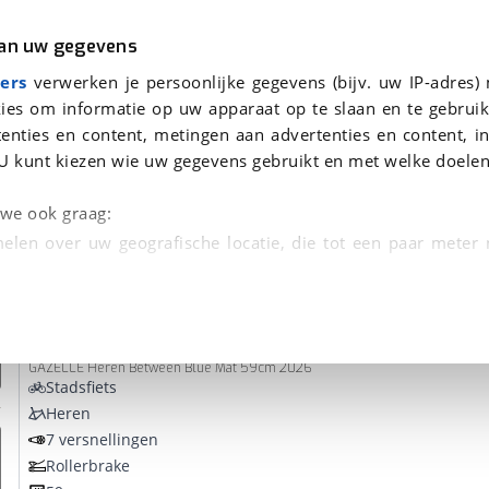
r
Kampeer
van uw gegevens
ers
verwerken je persoonlijke gegevens (bijv. uw IP-adres)
ies om informatie op uw apparaat op te slaan en te gebruik
enties en content, metingen aan advertenties en content, in
onden
U kunt kiezen wie uw gegevens gebruikt en met welke doelen
Omruilgarantie, Afleverbeurt
n we ook graag:
elen over uw geografische locatie, die tot een paar meter
entificeren door het actief te scannen op specifieke
Gazelle
Esprit
 persoonlijke gegevens worden verwerkt en stel uw voo
GAZELLE Heren Between Blue Mat 59cm 2026
unt uw toestemming op elk moment wijzigen of in
Stadsfiets
Heren
7 versnellingen
kbare technieken zorgen we voor een betere en meer persoon
Rollerbrake
en ervoor dat de website goed werkt. Ook gebruiken we anal