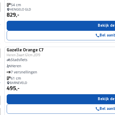
54 cm
HENGELO GLD
829,-
Bekijk de
Bel aan
Gazelle
Orange C7
Heren Zwart 61cm 2019
Stadsfiets
Heren
7 versnellingen
61 cm
BARNEVELD
495,-
Bekijk de
Bel aan