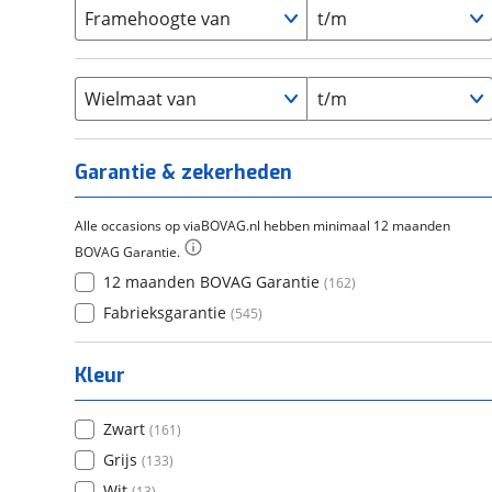
Carbon
(
0
)
15-20
Framehoogte van
t/m
(
20
)
Cortina
(
0
)
Chroom-molybdeen
(
0
)
21+
(
16
)
Flyer
(
0
)
Scandium
(
0
)
Overig
(
0
)
Staal
Wielmaat van
t/m
(
10
)
Tica
(
0
)
Titanium
(
0
)
Garantie & zekerheden
Alle occasions op viaBOVAG.nl hebben minimaal 12 maanden
BOVAG Garantie.
12 maanden BOVAG Garantie
(
162
)
Fabrieksgarantie
(
545
)
Kleur
Zwart
(
161
)
Grijs
(
133
)
Wit
(
13
)