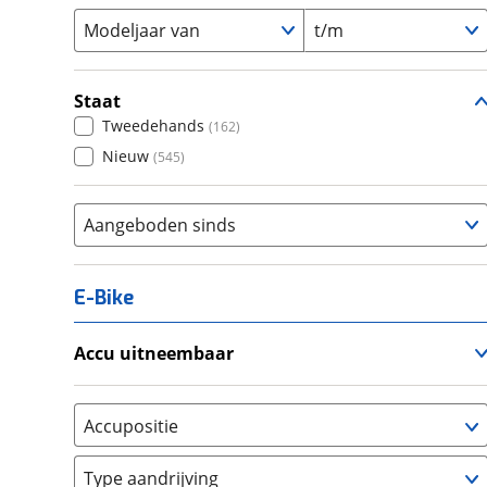
Modeljaar van
t/m
Staat
Tweedehands
(
162
)
Nieuw
(
545
)
Aangeboden sinds
E-Bike
Accu uitneembaar
Ja, uitneembaar
(
4
)
Nee, vast
(
11
)
Accupositie
Bagagedrager
(
0
)
Type aandrijving