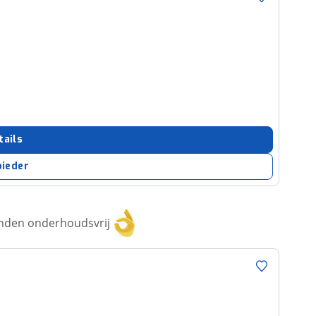
tails
bieder
anden onderhoudsvrij