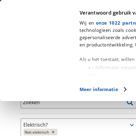
Auto
Fiets
Moto
Verantwoord gebruik 
Wij en
onze 1022 partn
<
Terug
|
Home
>
Fiets
>
Fietsen
>
Fiets
technologieën zoals cook
gepersonaliseerde advert
We hebben 707 fietsen voor je gev
en productontwikkeling. 
Alle tweedehands fietsen inclusief BOVAG Garantie, 
Als u het toestaat, wille
en 40-Puntencheck
Informatie verzam
zijn
Uw apparaat id
Basisgegevens
Meer informatie
(fingerprinting)
Lees meer over hoe uw
Zoeken
detailgedeelte
in. U k
Cookieverklaring.
Elektrisch?
Met cookies en vergelij
Niet elektrisch
Functionele cookies zorg