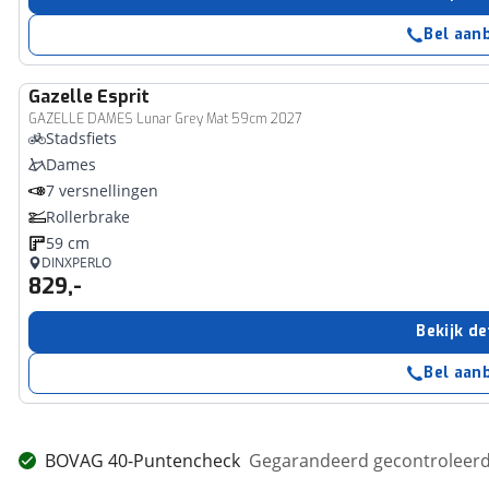
Bel aan
Gazelle
Esprit
GAZELLE DAMES Lunar Grey Mat 59cm 2027
Stadsfiets
Dames
7 versnellingen
Rollerbrake
59 cm
DINXPERLO
829,-
Bekijk de
Bel aan
BOVAG 40-Puntencheck
Gegarandeerd gecontroleerd 