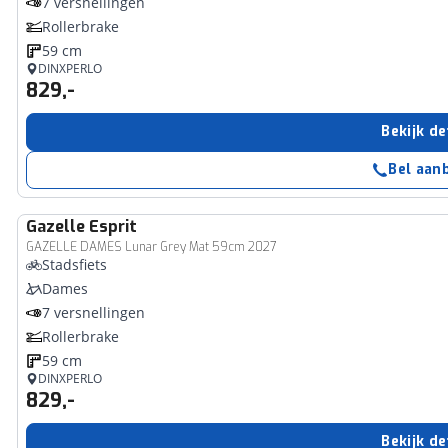
7 versnellingen
Rollerbrake
59 cm
DINXPERLO
829,-
Bekijk de
Bel aan
Gazelle
Esprit
GAZELLE DAMES Lunar Grey Mat 59cm 2027
Stadsfiets
Dames
7 versnellingen
Rollerbrake
59 cm
DINXPERLO
829,-
Bekijk de