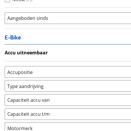
Aangeboden sinds
E-Bike
Accu uitneembaar
Ja, uitneembaar
(
5
)
Nee, vast
(
0
)
Accupositie
Bagagedrager
(
0
)
Type aandrijving
Frame
(
23
)
Achterwiel
(
0
)
Vloer
(
0
)
Capaciteit accu van
Trapas
(
1
)
Achterbank
(
0
)
Voorwiel
(
0
)
Capaciteit accu t/m
Kofferbak
(
0
)
Overig
(
0
)
Motormerk