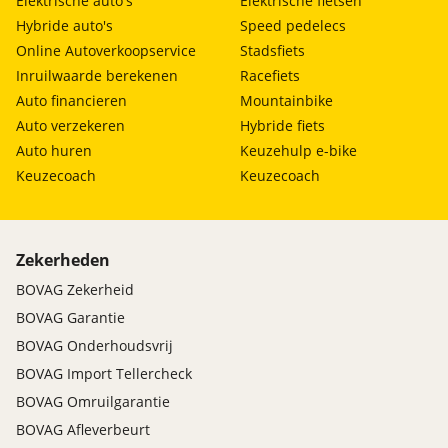
Elektrische auto's
Elektrische fietsen
Hybride auto's
Speed pedelecs
Online Autoverkoopservice
Stadsfiets
Inruilwaarde berekenen
Racefiets
Auto financieren
Mountainbike
Auto verzekeren
Hybride fiets
Auto huren
Keuzehulp e-bike
Keuzecoach
Keuzecoach
Zekerheden
BOVAG Zekerheid
BOVAG Garantie
BOVAG Onderhoudsvrij
BOVAG Import Tellercheck
BOVAG Omruilgarantie
BOVAG Afleverbeurt