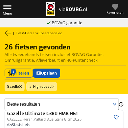
Favorieten
Menu
BOVAG garantie
|
Fiets
>
Fietsen
>
Speed pedelec
26 fietsen gevonden
Alle tweedehands fietsen inclusief BOVAG Garantie,
Omruilgarantie, Afleverbeurt en 40-Puntencheck
2
Filteren
Opslaan
Gazelle
Ja, High-speed
Sorteer resultaten
Gazelle
Ultimate C380 HMB H61
GAZELLE Heren Mallard Blue Glans 61cm 2025
Stadsfiets