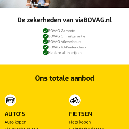
De zekerheden van viaBOVAG.nl
BOVAG Garantie
BOVAG Omruilgarantie
BOVAG Afleverbeurt
BOVAG 40-Puntencheck
Heldere all-in prijzen
Ons totale aanbod
AUTO'S
FIETSEN
Auto kopen
Fiets kopen