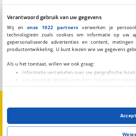
viaBOVAG.nl app
Verantwoord gebruik van uw gegevens
Altijd het meest recente aanbod bij de hand.
Wij en
onze 1022 partners
verwerken je persoonl
Download 'm nu.
technologieën zoals cookies om informatie op uw a
gepersonaliseerde advertenties en content, metingen
productontwikkeling. U kunt kiezen wie uw gegevens gebr
viaBOVAG.nl
Kosterijland
15
Als u het toestaat, willen we ook graag:
3981 AJ
Bunnik
Informatie verzamelen over uw geografische locati
Een initiatief van
BOVAG
Uw apparaat identificeren door het actief te scann
Lees meer over hoe uw persoonlijke gegevens worden ve
U kunt uw toestemming op elk moment wijzigen of intrekk
Over viaBOVAG.nl
Disclaimer- en Privacyverklaring
Cookievoorkeuren
Vacatures
Met cookies en vergelijkbare technieken zorgen we voor 
Accep
cookies zorgen ervoor dat de website goed werkt. Ook g
verbeteren. We tonen je graag relevante advertenties e
buiten onze website volgt – uiteraard op anonie
Weig