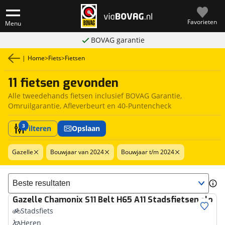
Favorieten
Menu
BOVAG garantie
|
Home
>
Fiets
>
Fietsen
11 fietsen gevonden
Alle tweedehands fietsen inclusief BOVAG Garantie,
Omruilgarantie, Afleverbeurt en 40-Puntencheck
3
Filteren
Opslaan
Gazelle
Bouwjaar van 2024
Bouwjaar t/m 2024
Sorteer resultaten
Gazelle
Chamonix S11 Belt H65 A11 Stadsfietsen cloud
Stadsfiets
Heren