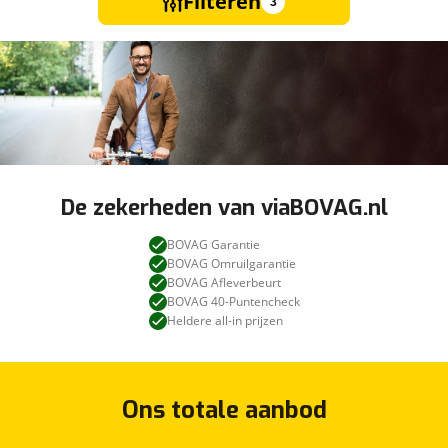
Filteren
3
De zekerheden van viaBOVAG.nl
BOVAG Garantie
BOVAG Omruilgarantie
BOVAG Afleverbeurt
BOVAG 40-Puntencheck
Heldere all-in prijzen
Ons totale aanbod