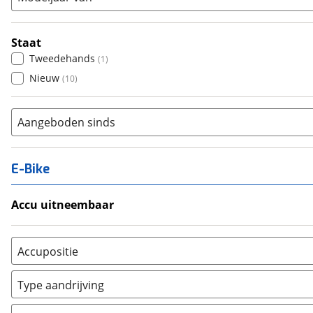
Staat
Tweedehands
(
1
)
Nieuw
(
10
)
Aangeboden sinds
E-Bike
Accu uitneembaar
Ja, uitneembaar
(
0
)
Nee, vast
(
0
)
Accupositie
Bagagedrager
(
0
)
Type aandrijving
Frame
(
0
)
Achterwiel
(
0
)
Vloer
(
0
)