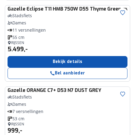
Gazelle
Eclipse T11 HMB 750W D55 Thyme Green mat
Stadsfiets
Dames
11 versnellingen
55 cm
RIJSSEN
5.499,-
Bekijk details
Bel aanbieder
Gazelle
ORANGE C7+ D53 N7 DUST GREY
Stadsfiets
Dames
7 versnellingen
53 cm
RIJSSEN
999,-