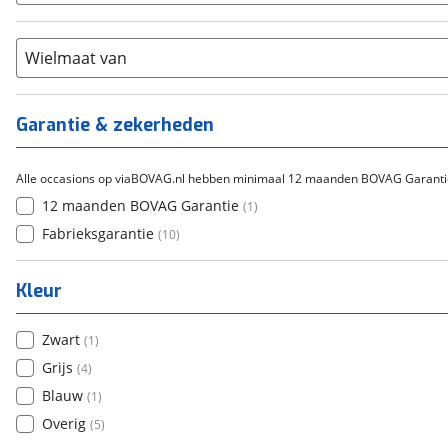
(
0
)
21+
(
0
)
Flyer
(
0
)
Scandium
(
0
)
Overig
(
0
)
Staal
Wielmaat van
(
0
)
Tica
(
0
)
Titanium
(
0
)
Garantie & zekerheden
Alle occasions op viaBOVAG.nl hebben minimaal 12 maanden BOVAG Garanti
12 maanden BOVAG Garantie
(
1
)
Fabrieksgarantie
(
10
)
Kleur
Zwart
(
1
)
Grijs
(
4
)
Blauw
(
1
)
Overig
(
5
)