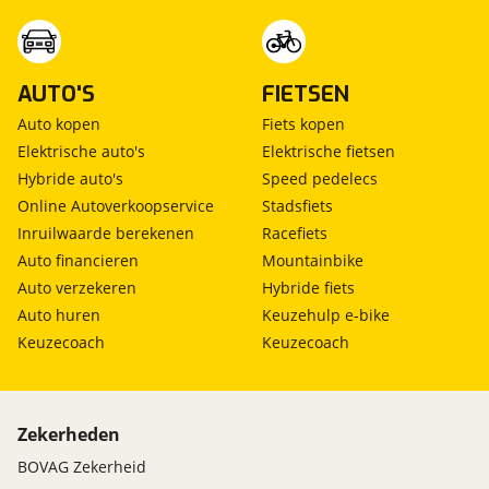
AUTO'S
FIETSEN
Auto kopen
Fiets kopen
Elektrische auto's
Elektrische fietsen
Hybride auto's
Speed pedelecs
Online Autoverkoopservice
Stadsfiets
Inruilwaarde berekenen
Racefiets
Auto financieren
Mountainbike
Auto verzekeren
Hybride fiets
Auto huren
Keuzehulp e-bike
Keuzecoach
Keuzecoach
Zekerheden
BOVAG Zekerheid