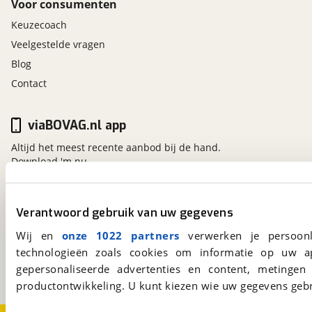
Voor consumenten
Keuzecoach
Veelgestelde vragen
Blog
Contact
viaBOVAG.nl app
Altijd het meest recente aanbod bij de hand.
Download 'm nu.
Verantwoord gebruik van uw gegevens
viaBOVAG.nl
Wij en
onze 1022 partners
verwerken je persoonl
Kosterijland
15
3981 AJ
Bunnik
technologieën zoals cookies om informatie op uw a
Een initiatief van
gepersonaliseerde advertenties en content, metingen
BOVAG
productontwikkeling. U kunt kiezen wie uw gegevens gebr