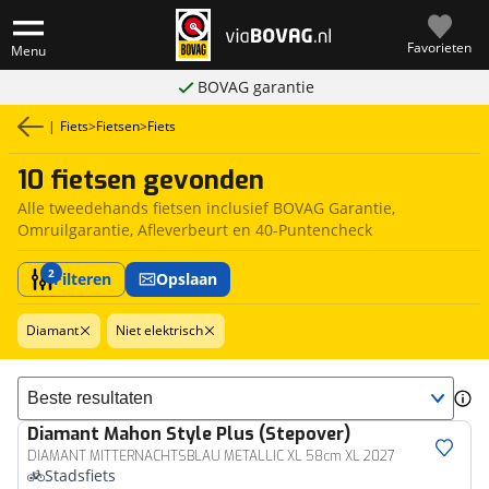
Favorieten
Menu
BOVAG garantie
|
Fiets
>
Fietsen
>
Fiets
10 fietsen gevonden
Alle tweedehands fietsen inclusief BOVAG Garantie,
Omruilgarantie, Afleverbeurt en 40-Puntencheck
2
Filteren
Opslaan
Diamant
Niet elektrisch
Sorteer resultaten
Diamant
Mahon Style Plus (Stepover)
DIAMANT MITTERNACHTSBLAU METALLIC XL 58cm XL 2027
Stadsfiets