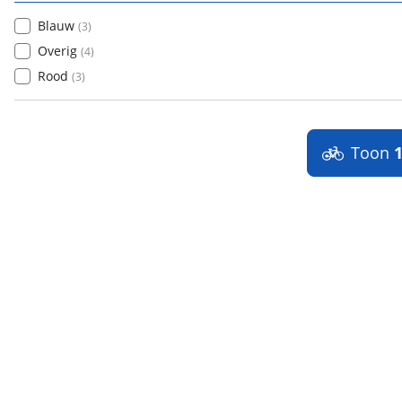
Blauw
(
3
)
Overig
(
4
)
Rood
(
3
)
Toon