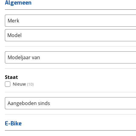
Mountainbike
(
0
)
Algemeen
Unisex
(
4
)
Overig
(
0
)
Racefiets
(
0
)
Merk
Stadsfiets
(
9
)
Model
Tandem
(
0
)
Vouwfiets
(
0
)
Modeljaar van
Staat
Nieuw
(
10
)
Aangeboden sinds
E-Bike