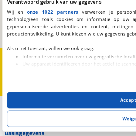
Verantwoord gebruik van uw gegevens
viaBOVAG.nl
Wij en
onze 1022 partners
verwerken je persoonl
Kosterijland
15
technologieën zoals cookies om informatie op uw a
3981 AJ
Bunnik
gepersonaliseerde advertenties en content, metingen
Een initiatief van
productontwikkeling. U kunt kiezen wie uw gegevens gebr
BOVAG
Als u het toestaat, willen we ook graag:
Over viaBOVAG.nl
Disclaimer- en Privacyverklaring
Informatie verzamelen over uw geografische locati
Cookievoorkeuren
Vacatures
Uw apparaat identificeren door het actief te scann
Lees meer over hoe uw persoonlijke gegevens worden ve
U kunt uw toestemming op elk moment wijzigen of intrekk
Met cookies en vergelijkbare technieken zorgen we voor 
Accep
cookies zorgen ervoor dat de website goed werkt. Ook g
2
Opslaan
verbeteren. We tonen je graag relevante advertenties e
buiten onze website volgt – uiteraard op anonie
Diamant
Niet elektrisch
Weig
privacyverklaring
. Als je weigert, plaatsen we alleen f
kun je later altijd aanpassen via de
voorkeurenpagina
.
Basisgegevens