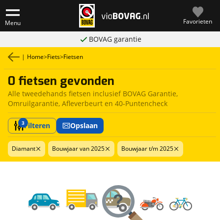
Favorieten
Menu
BOVAG garantie
|
Home
>
Fiets
>
Fietsen
0 fietsen gevonden
Alle tweedehands fietsen inclusief BOVAG Garantie,
Omruilgarantie, Afleverbeurt en 40-Puntencheck
3
Filteren
Opslaan
Diamant
Bouwjaar van 2025
Bouwjaar t/m 2025