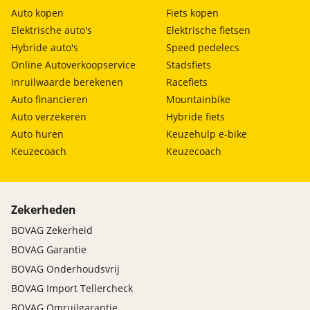
Auto kopen
Fiets kopen
Elektrische auto's
Elektrische fietsen
Hybride auto's
Speed pedelecs
Online Autoverkoopservice
Stadsfiets
Inruilwaarde berekenen
Racefiets
Auto financieren
Mountainbike
Auto verzekeren
Hybride fiets
Auto huren
Keuzehulp e-bike
Keuzecoach
Keuzecoach
Zekerheden
BOVAG Zekerheid
BOVAG Garantie
BOVAG Onderhoudsvrij
BOVAG Import Tellercheck
BOVAG Omruilgarantie