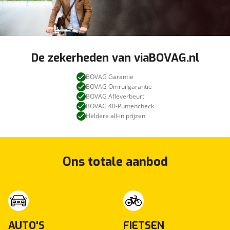
De zekerheden van viaBOVAG.nl
BOVAG Garantie
BOVAG Omruilgarantie
BOVAG Afleverbeurt
BOVAG 40-Puntencheck
Heldere all-in prijzen
Ons totale aanbod
AUTO'S
FIETSEN