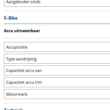
Aangeboden sinds
E-Bike
Accu uitneembaar
Ja, uitneembaar
(
0
)
Nee, vast
(
0
)
Accupositie
Bagagedrager
(
0
)
Type aandrijving
Frame
(
0
)
Achterwiel
(
0
)
Vloer
(
0
)
Capaciteit accu van
Trapas
(
0
)
Achterbank
(
0
)
Voorwiel
(
0
)
Capaciteit accu t/m
Kofferbak
(
0
)
Overig
(
0
)
Motormerk
Bosch
(
0
)
Yamaha
(
0
)