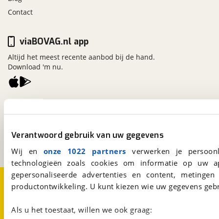
Contact
viaBOVAG.nl app
Altijd het meest recente aanbod bij de hand.
Download 'm nu.
viaBOVAG.nl
Kosterijland
15
3981 AJ
Bunnik
Verantwoord gebruik van uw gegevens
Een initiatief van
BOVAG
Wij en
onze 1022 partners
verwerken je persoonl
technologieën zoals cookies om informatie op uw a
gepersonaliseerde advertenties en content, metingen
Over viaBOVAG.nl
Disclaimer- en Privacyverklaring
productontwikkeling. U kunt kiezen wie uw gegevens gebr
Cookievoorkeuren
Vacatures
Als u het toestaat, willen we ook graag: