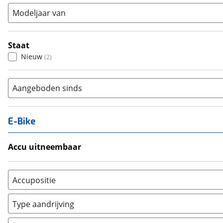
Modeljaar van
Staat
Nieuw
(
2
)
Aangeboden sinds
E-Bike
Accu uitneembaar
Ja, uitneembaar
(
0
)
Nee, vast
(
0
)
Accupositie
Bagagedrager
(
0
)
Type aandrijving
Frame
(
0
)
Achterwiel
(
0
)