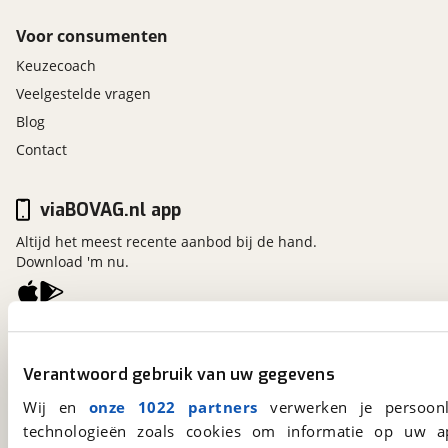
Voor consumenten
Keuzecoach
Veelgestelde vragen
Blog
Contact
viaBOVAG.nl app
Altijd het meest recente aanbod bij de hand.
Download 'm nu.
viaBOVAG.nl
Kosterijland
15
Verantwoord gebruik van uw gegevens
3981 AJ
Bunnik
Wij en
onze 1022 partners
verwerken je persoonl
Een initiatief van
BOVAG
technologieën zoals cookies om informatie op uw a