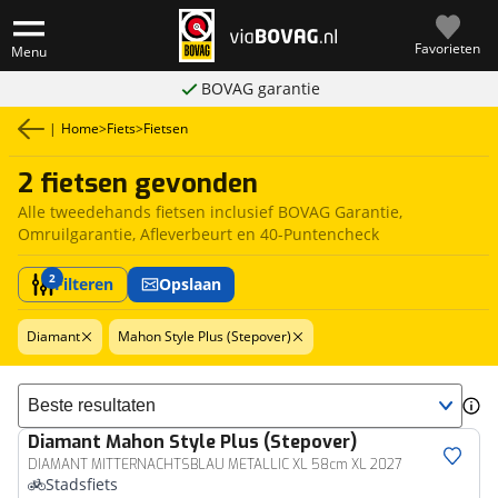
Favorieten
Menu
BOVAG garantie
|
Home
>
Fiets
>
Fietsen
2 fietsen gevonden
Alle tweedehands fietsen inclusief BOVAG Garantie,
Omruilgarantie, Afleverbeurt en 40-Puntencheck
2
Filteren
Opslaan
Diamant
Mahon Style Plus (Stepover)
Sorteer resultaten
Diamant
Mahon Style Plus (Stepover)
DIAMANT MITTERNACHTSBLAU METALLIC XL 58cm XL 2027
Stadsfiets