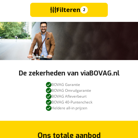
Filteren
2
De zekerheden van viaBOVAG.nl
BOVAG Garantie
BOVAG Omruilgarantie
BOVAG Afleverbeurt
BOVAG 40-Puntencheck
Heldere all-in prijzen
Ons totale aanbod