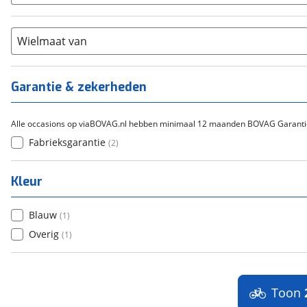
Chroom-molybdeen
(
0
)
21+
(
0
)
Flyer
(
0
)
Scandium
(
0
)
Overig
(
0
)
Staal
Wielmaat van
(
0
)
Tica
(
0
)
Titanium
(
0
)
Garantie & zekerheden
Alle occasions op viaBOVAG.nl hebben minimaal 12 maanden BOVAG Garanti
Fabrieksgarantie
(
2
)
Kleur
Blauw
(
1
)
Overig
(
1
)
Toon