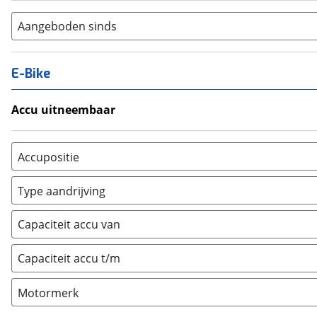
Aangeboden sinds
E-Bike
Accu uitneembaar
Ja, uitneembaar
(
0
)
Nee, vast
(
0
)
Accupositie
Bagagedrager
(
0
)
Type aandrijving
Frame
(
0
)
Achterwiel
(
0
)
Vloer
(
0
)
Capaciteit accu van
Trapas
(
3
)
Achterbank
(
0
)
Voorwiel
(
0
)
Capaciteit accu t/m
Kofferbak
(
0
)
Overig
(
0
)
Motormerk
Bosch
(
3
)