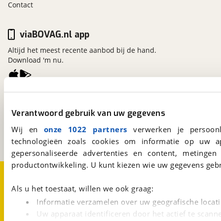
Contact
viaBOVAG.nl app
Altijd het meest recente aanbod bij de hand.
Download 'm nu.
viaBOVAG.nl
Kosterijland
15
Verantwoord gebruik van uw gegevens
3981 AJ
Bunnik
Wij en
onze 1022 partners
verwerken je persoonl
Een initiatief van
BOVAG
technologieën zoals cookies om informatie op uw a
gepersonaliseerde advertenties en content, metingen
productontwikkeling. U kunt kiezen wie uw gegevens gebr
Over viaBOVAG.nl
Disclaimer- en Privacyverklaring
Cookievoorkeuren
Vacatures
Als u het toestaat, willen we ook graag:
Informatie verzamelen over uw geografische locati
Uw apparaat identificeren door het actief te scann