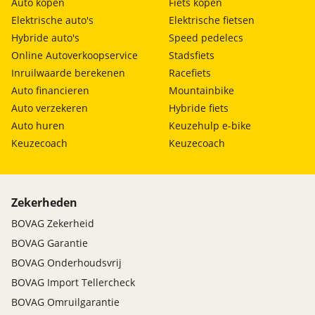
Auto kopen
Fiets kopen
Elektrische auto's
Elektrische fietsen
Hybride auto's
Speed pedelecs
Online Autoverkoopservice
Stadsfiets
Inruilwaarde berekenen
Racefiets
Auto financieren
Mountainbike
Auto verzekeren
Hybride fiets
Auto huren
Keuzehulp e-bike
Keuzecoach
Keuzecoach
Zekerheden
BOVAG Zekerheid
BOVAG Garantie
BOVAG Onderhoudsvrij
BOVAG Import Tellercheck
BOVAG Omruilgarantie