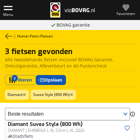
Favorieten
Menu
BOVAG garantie
|
Home
>
Fiets
>
Fietsen
3 fietsen gevonden
Alle tweedehands fietsen inclusief BOVAG Garantie,
Omruilgarantie, Afleverbeurt en 40-Puntencheck
2
Filteren
Opslaan
Diamant
Suvea Style (800 Wh)
Sorteer resultaten
Diamant
Suvea Style (800 Wh)
DIAMANT LEHMBEIGE L-XL 53cm L-XL 2026
Stadsfiets