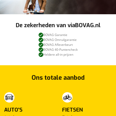
De zekerheden van viaBOVAG.nl
BOVAG Garantie
BOVAG Omruilgarantie
BOVAG Afleverbeurt
BOVAG 40-Puntencheck
Heldere all-in prijzen
Ons totale aanbod
AUTO'S
FIETSEN