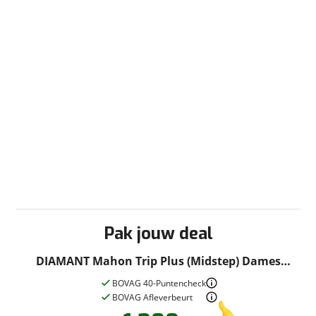
Garanties
BOVAG Garantie
Fabrieksgarantie van
toepassing
Fabrieksgarantie
Ja
Pak jouw deal
DIAMANT Mahon Trip Plus (Midstep) Dames
HEUGRÜN M 50cm M 2026
BOVAG 40-Puntencheck
BOVAG Afleverbeurt