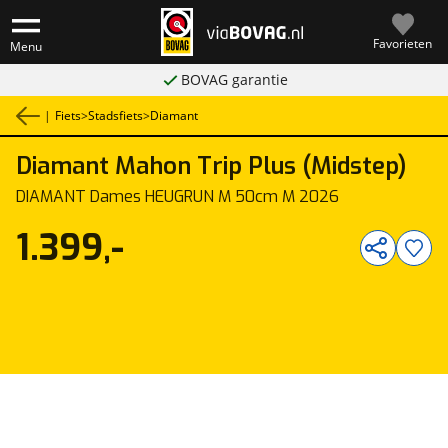
Favorieten
Menu
BOVAG garantie
|
Fiets
>
Stadsfiets
>
Diamant
Diamant
Mahon Trip Plus (Midstep)
1
/
2
DIAMANT Dames HEUGRÜN M 50cm M 2026
1.399,-