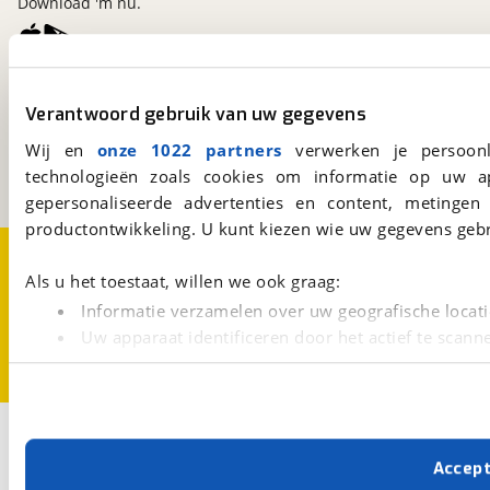
Download 'm nu.
viaBOVAG.nl
Verantwoord gebruik van uw gegevens
Kosterijland
15
3981 AJ
Bunnik
Wij en
onze 1022 partners
verwerken je persoonl
Een initiatief van
technologieën zoals cookies om informatie op uw a
BOVAG
gepersonaliseerde advertenties en content, metingen
productontwikkeling. U kunt kiezen wie uw gegevens gebr
Over viaBOVAG.nl
Disclaimer- en Privacyverklaring
Cookievoorkeuren
Vacatures
Als u het toestaat, willen we ook graag:
Informatie verzamelen over uw geografische locati
Uw apparaat identificeren door het actief te scann
Lees meer over hoe uw persoonlijke gegevens worden ve
U kunt uw toestemming op elk moment wijzigen of intrekk
Met cookies en vergelijkbare technieken zorgen we voor 
Accep
cookies zorgen ervoor dat de website goed werkt. Ook g