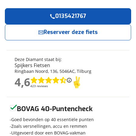
0135421767
Reserveer
nu!
Algemeen
Merk
Diamant
Reserveer deze fiets
Spijkers Fietsen
neemt snel contact met je op.
Model
Mahon Trip Plus (Midstep)
Modeljaar
2026
Jouw contactgegevens
Soort fiets
Stadsfiets
Deze Diamant staat bij:
Naam
Frametype
Dames
Spijkers Fietsen
Ringbaan Noord
,
136
,
5046AC
,
Tilburg
Framehoogte
50 cm
4,6
Wielmaat
28 inch
4,6
E-mailadres
423 reviews
423 reviews
Nieuw of occasion
Nieuw
Geen reviews gevonden
BOVAG 40-Puntencheck
Telefoonnummer (optioneel)
Techniek
Goed bevonden op 40 essentiële punten
Zoals versnellingen, accu en remmen
Transmissie
Derailleur
Uitgevoerd door een BOVAG-vakman
Aantal versnellingen
Geen versnellingen