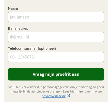
Shimano
Naam
E-bike
E-mailadres
Elektrisch?
Niet elektrisch
Telefoonnummer (optioneel)
Financieel
Prijs
€ 1.399,-
Vraag mijn proefrit aan
BTW/marge
BTW
Bijtellingspercentage
7 %
viaBOVAG.nl verwerkt je persoonsgegevens om je aanvraag zo goed
Nieuwprijs
€ 1.399,-
mogelijk bij de aanbieder te brengen. Lees hier meer over in onze
privacyverklaring
.