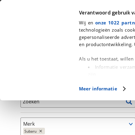
Auto
Fiets
Moto
Verantwoord gebruik 
Wij en
onze 1022 partn
<
Terug
|
Home
>
Auto's
technologieën zoals cook
gepersonaliseerde advert
We hebben 212 auto's voor je gevo
en productontwikkeling. 
Alleen auto’s van erkende BOVAG bedrijven
Als u het toestaat, wille
Informatie verzam
zijn
Uw apparaat id
Basisgegevens
Meer informatie
(fingerprinting)
Lees meer over hoe uw
Zoeken
detailgedeelte
in. U k
Cookieverklaring.
Merk
Met cookies en vergelij
Subaru
Functionele cookies zorg