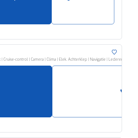
ruise-control | Camera | Clima | Elek. Achterklep | Navigatie | Lederen Bekledi
Bel a