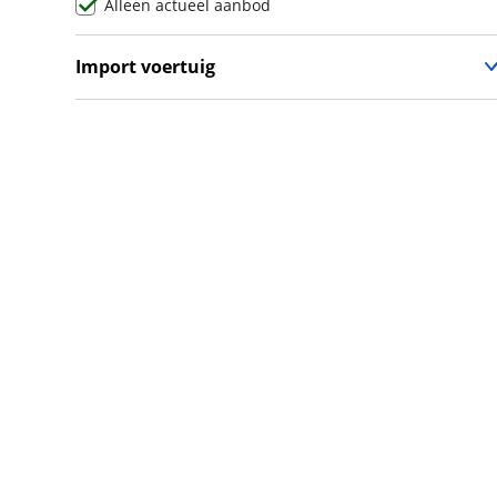
Alleen actueel aanbod
Max Mobiel
(
0
)
Maxus
(
51
)
Import voertuig
Maybach
(
2
)
Ja
(
66
)
Mazda
(
2200
)
Nee
(
117
)
McLaren
(
4
)
Mega
(
1
)
Mercedes-Benz
(
6432
)
MG
(
627
)
Microcar
(
18
)
Microlino
(
2
)
Mini
(
1887
)
Mitsubishi
(
989
)
Mobilize
(
4
)
Morgan
(
1
)
Morris
(
1
)
Motion
(
1
)