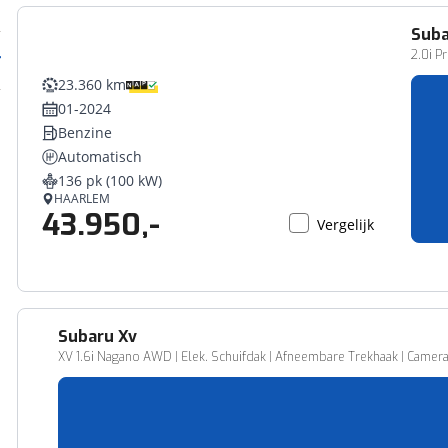
Sub
2.0i 
23.360 km
01-2024
Benzine
Automatisch
136 pk (100 kW)
HAARLEM
43.950,-
Vergelijk
Subaru
Xv
XV 1.6i Nagano AWD | Elek. Schuifdak | Afneembare Trekhaak | Camera 
108.578 km
08-2015
Benzine