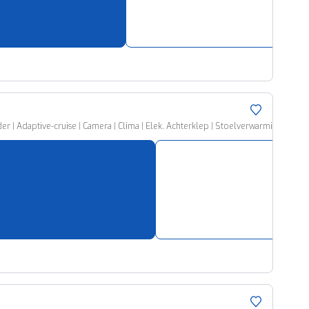
ruiken daarvoor
eme basis. Meer
lleen functionele
passen via de
er | Adaptive-cruise | Camera | Clima | Elek. Achterklep | Stoelverwarming V+A |