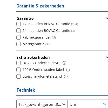
5
(
178
)
Daihatsu
(
18
)
6
(
28
)
Garantie & zekerheden
4
(
2
)
6+
(
0
)
Daimler
(
2
)
7
(
10
)
5
(
208
)
DFSK
(
7
)
8+
Garantie
(
7
)
6
(
0
)
Dodge
12 maanden BOVAG Garantie
(
81
)
(
134
)
7
(
0
)
Dongfeng
24 maanden BOVAG Garantie
(
31
)
(
3
)
8
(
0
)
Donkervoort
Fabrieksgarantie
(
1
)
(
45
)
9
(
0
)
DS
Merkgarantie
(
450
)
(
33
)
10+
(
0
)
Estrima
(
1
)
Extra zekerheden
Etalian
(
0
)
BOVAG Onderhoudsvrij
Farizon
(
0
)
100% Onderhouden label
Ferrari
(
15
)
Logische kilometerstand
Fiat
(
2090
)
Ford
(
7129
)
Techniek
Ford USA
(
3
)
Geely
(
9
)
Trekgewicht (geremd) van
t/m
Genesis
(
13
)