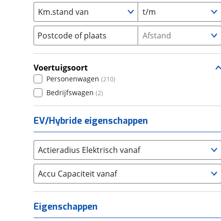
Km.stand van
XT
t/m
(
1
)
Seat
(
1995
)
Xv
(
59
)
SKODA
(
2646
)
Postcode of plaats
Afstand
Suzuki
(
2300
)
Toyota
(
7531
)
Voertuigsoort
Volkswagen
(
9267
)
Personenwagen
(
210
)
Volvo
(
5324
)
Bedrijfswagen
(
2
)
Alle merken
Abarth
(
33
)
Aiways
(
16
)
EV/Hybride eigenschappen
Aixam
(
34
)
Alfa Romeo
(
377
)
Actieradius Elektrisch vanaf
Alpina
(
17
)
Alpine
Accu Capaciteit vanaf
(
38
)
Aston Martin
(
14
)
Audi
(
4778
)
Eigenschappen
Austin
(
5
)