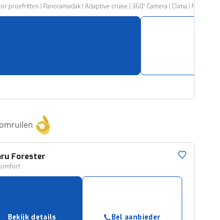
roefritten | Panoramadak | Adaptive-cruise | 360° Camera | Clima | Navigatie |
 omruilen
aru
Forester
Comfort
Bekijk details
Bel aanbieder