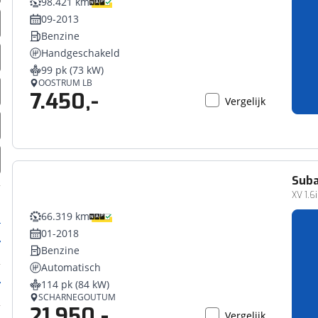
98.421 km
09-2013
Benzine
Handgeschakeld
99 pk (73 kW)
OOSTRUM LB
7.450,-
Vergelijk
Sub
XV 1.
66.319 km
01-2018
Benzine
Automatisch
114 pk (84 kW)
SCHARNEGOUTUM
21.950,-
Vergelijk