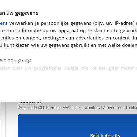
r
Kampeer
van uw gegevens
ers
verwerken je persoonlijke gegevens (bijv. uw IP-adres)
ies om informatie op uw apparaat op te slaan en te gebruik
enties en content, metingen aan advertenties en content, in
nden
U kunt kiezen wie uw gegevens gebruikt en met welke doelen
n we ook graag:
elen over uw geografische locatie, die tot een paar meter
entificeren door het actief te scannen op specifieke
 persoonlijke gegevens worden verwerkt en stel uw voo
Subaru
Xv
unt uw toestemming op elk moment wijzigen of in
XV 2.0i e-BOXER Premium AWD | Elek. Schuifdak | Afneembare Trekhaak 
51.416 km
12-2019
kbare technieken zorgen we voor een betere en meer persoon
Hybride
en ervoor dat de website goed werkt. Ook gebruiken we anal
Bekijk details