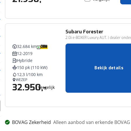
Subaru
Forester
2.0i e-BOXER Luxury AUT. | dealer onderh.
32.684 km
12-2019
Hybride
150 pk (110 kW)
Bekijk details
12,3 l/100 km
WEZEP
32.950,-
Vergelijk
BOVAG Zekerheid
Alleen aanbod van erkende BOVAG 