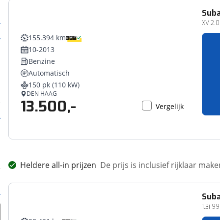
Sub
XV 2.0
155.394 km
10-2013
Benzine
Automatisch
150 pk (110 kW)
DEN HAAG
13.500,-
Vergelijk
Heldere all-in prijzen
De prijs is inclusief rijklaar ma
Sub
1.3i 9