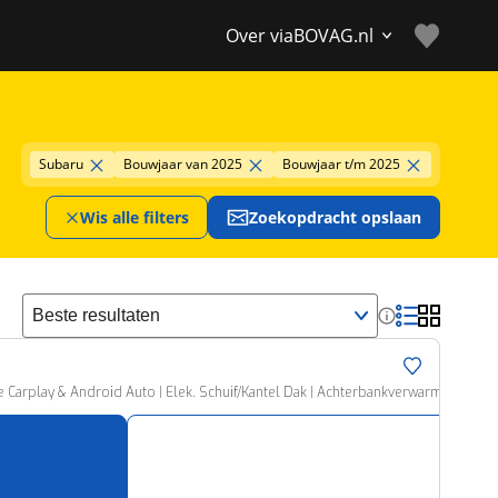
Over viaBOVAG.nl
Subaru
Bouwjaar van 2025
Bouwjaar t/m 2025
Wis alle filters
Zoekopdracht opslaan
Sorteer resultaten
 Carplay & Android Auto | Elek. Schuif/Kantel Dak | Achterbankverwarming | Cli