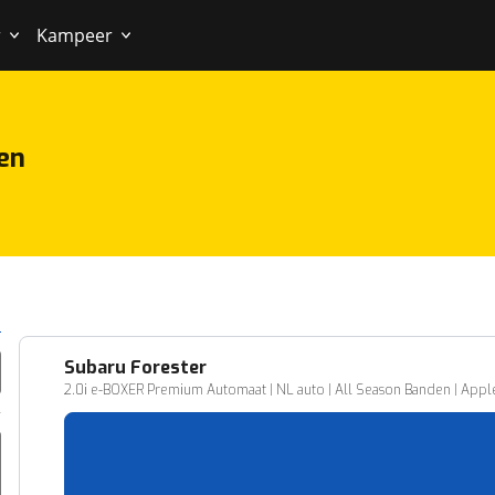
r
Kampeer
en
Subaru
Forester
2.0i e-BOXER Premium Automaat | NL auto | All Season Banden | Apple
10.604 km
02-2025
Benzine