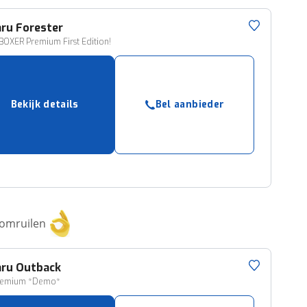
aru
Forester
-BOXER Premium First Edition!
Bekijk details
Bel aanbieder
 omruilen
aru
Outback
Premium *Demo*