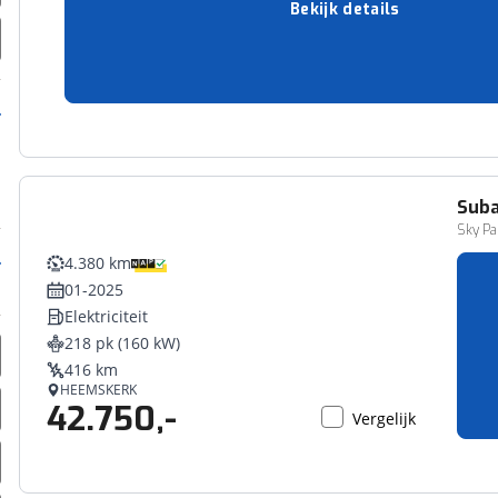
Automatisch
Bekijk details
150 pk (110 kW)
CAPELLE A/D IJSSEL
59.950,-
Vergelijk
Sub
Sky Pa
4.380 km
01-2025
Elektriciteit
218 pk (160 kW)
416 km
HEEMSKERK
42.750,-
Vergelijk