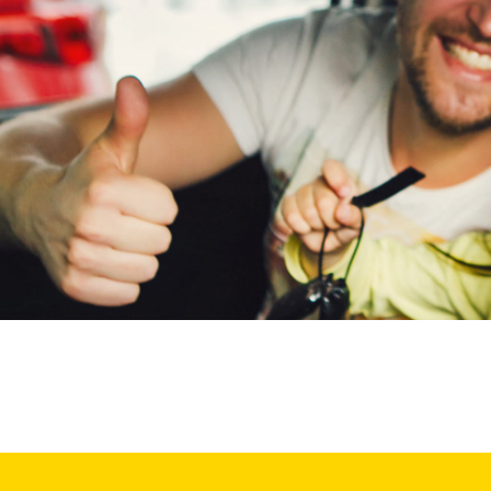
Maxus
(
42
)
Maybach
(
0
)
Mazda
(
260
)
McLaren
(
0
)
Mega
(
1
)
Mercedes-Benz
(
1045
)
MG
(
177
)
Microcar
(
0
)
Microlino
(
1
)
Mini
(
254
)
Mitsubishi
(
191
)
Mobilize
(
3
)
Morgan
(
0
)
Morris
(
0
)
Motion
(
4
)
Musso
(
0
)