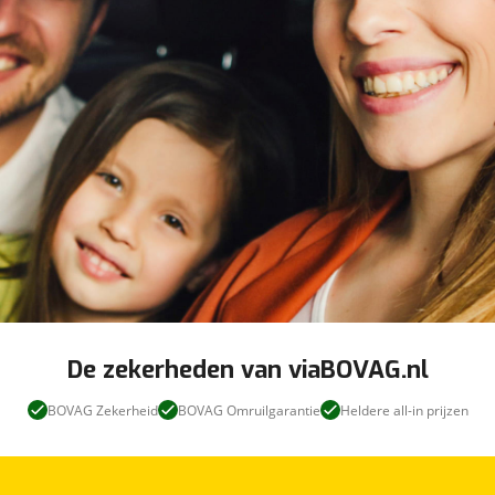
De zekerheden van viaBOVAG.nl
BOVAG Zekerheid
BOVAG Omruilgarantie
Heldere all-in prijzen