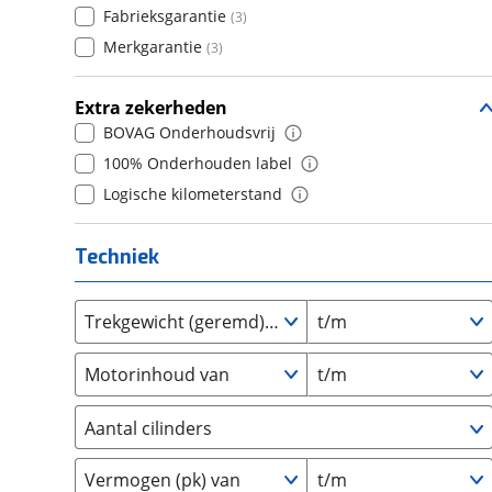
Daihatsu
Fabrieksgarantie
(
0
)
(
3
)
8
(
0
)
Daimler
Merkgarantie
(
0
)
(
3
)
9
(
0
)
DFSK
(
2
)
10+
(
0
)
Extra zekerheden
Dodge
(
2
)
BOVAG Onderhoudsvrij
Dongfeng
(
45
)
100% Onderhouden label
Donkervoort
(
0
)
Logische kilometerstand
DS
(
106
)
Estrima
(
0
)
Techniek
Etalian
(
0
)
Farizon
(
0
)
Trekgewicht (geremd) van
t/m
Ferrari
(
1
)
Fiat
(
315
)
Motorinhoud van
t/m
Ford
(
1089
)
Ford USA
(
0
)
Aantal cilinders
Geely
(
0
)
2
(
0
)
Genesis
(
0
)
Vermogen (pk) van
t/m