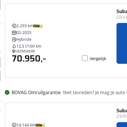
Sub
2.0i e
2.293 km
02-2025
Hybride
12,3 l/100 km
HEEMSKERK
70.950,-
Vergelijk
BOVAG Omruilgarantie
Niet tevreden? Je mag je auto
Sub
2.5i 
14.144 km