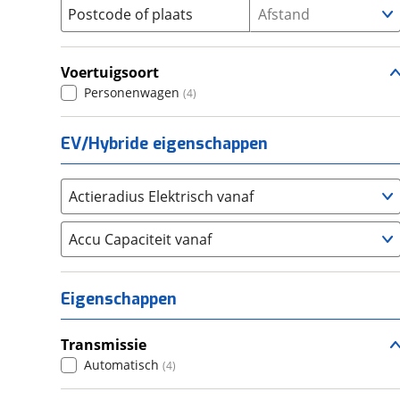
Postcode of plaats
Afstand
XT
(
0
)
Seat
(
177
)
Xv
(
0
)
SKODA
(
352
)
Voertuigsoort
Suzuki
(
437
)
Personenwagen
(
4
)
Toyota
(
1882
)
Volkswagen
(
1410
)
EV/Hybride eigenschappen
Volvo
(
1146
)
Alle merken
Abarth
(
4
)
Actieradius Elektrisch vanaf
Aiways
(
0
)
Aixam
Accu Capaciteit vanaf
(
12
)
Alfa Romeo
(
142
)
Alpina
(
2
)
Eigenschappen
Alpine
(
16
)
Aston Martin
(
0
)
Transmissie
Audi
(
812
)
Automatisch
(
4
)
Austin
(
0
)