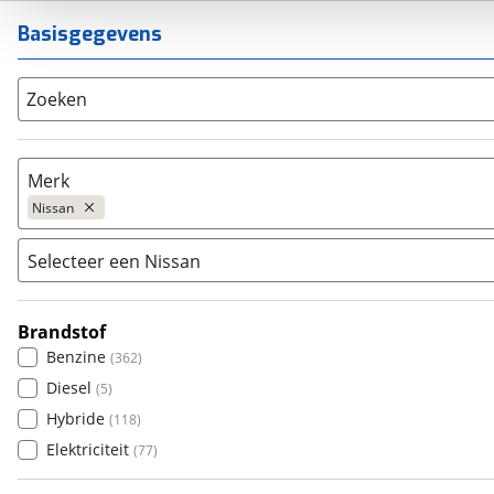
Basisgegevens
Zoeken
Merk
Nissan
Selecteer een Nissan
Populair
Audi
(
1926
)
Brandstof
100NX
(
0
)
BMW
(
3826
)
Benzine
(
362
)
370Z
(
2
)
Citroën
(
755
)
Diesel
(
5
)
40 kWh ENGAGE A/T
(
0
)
Fiat
(
527
)
Hybride
(
118
)
Almera Tino
(
0
)
Ford
(
1899
)
Elektriciteit
(
77
)
Ariya
(
3
)
Hyundai
(
706
)
E-NV200