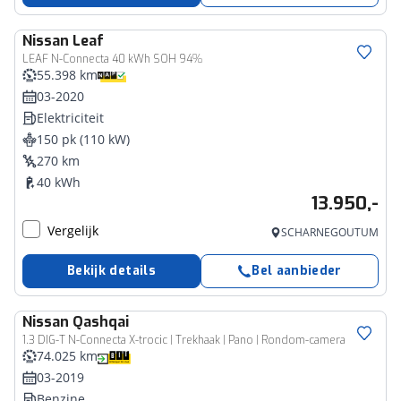
Nissan
Leaf
LEAF N-Connecta 40 kWh SOH 94%
55.398 km
03-2020
Elektriciteit
150 pk (110 kW)
270 km
40 kWh
13.950,-
Vergelijk
SCHARNEGOUTUM
Bekijk details
Bel aanbieder
Nissan
Qashqai
1.3 DIG-T N-Connecta X-trocic | Trekhaak | Pano | Rondom-camera
74.025 km
03-2019
Benzine