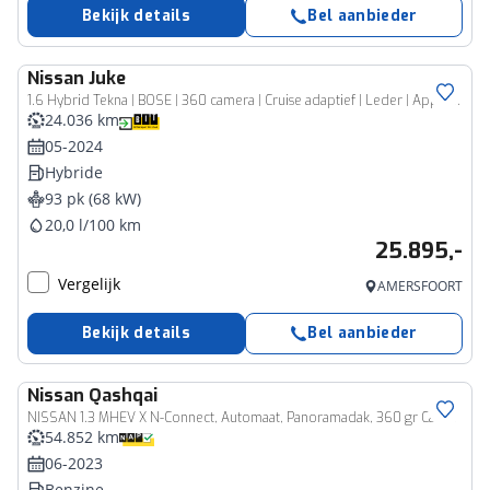
Bekijk details
Bel aanbieder
Nissan
Juke
1.6 Hybrid Tekna | BOSE | 360 camera | Cruise adaptief | Leder | Apple Carplay/Android Auto | Dodehoekdetectie met correctie | Volledig digitaal dashboard
24.036 km
05-2024
Hybride
93 pk (68 kW)
20,0 l/100 km
25.895,-
Vergelijk
AMERSFOORT
Bekijk details
Bel aanbieder
Nissan
Qashqai
NISSAN 1.3 MHEV X N-Connect, Automaat, Panoramadak, 360 gr Camera
54.852 km
06-2023
Benzine