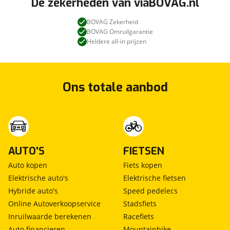
De zekerheden van viaBOVAG.nl
BOVAG Zekerheid
BOVAG Omruilgarantie
Heldere all-in prijzen
Ons totale aanbod
AUTO'S
FIETSEN
Auto kopen
Fiets kopen
Elektrische auto's
Elektrische fietsen
Hybride auto's
Speed pedelecs
Online Autoverkoopservice
Stadsfiets
Inruilwaarde berekenen
Racefiets
Auto financieren
Mountainbike