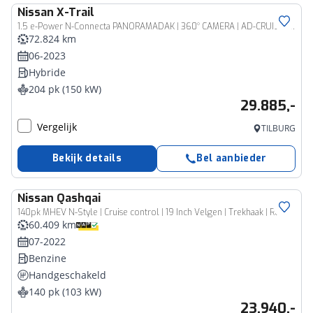
Nissan
X-Trail
1.5 e-Power N-Connecta PANORAMADAK | 360° CAMERA | AD-CRUISE | CARPLAY & NAVI
72.824 km
06-2023
Hybride
204 pk (150 kW)
29.885,-
Vergelijk
TILBURG
Bekijk details
Bel aanbieder
Nissan
Qashqai
140pk MHEV N-Style | Cruise control | 19 Inch Velgen | Trekhaak | Rondomzicht Camera |
60.409 km
07-2022
Benzine
Handgeschakeld
140 pk (103 kW)
23.940,-