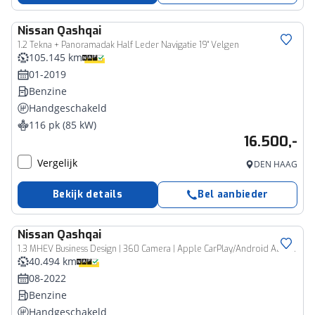
Nissan
Qashqai
1.2 Tekna + Panoramadak Half Leder Navigatie 19" Velgen
105.145 km
01-2019
Benzine
Handgeschakeld
116 pk (85 kW)
16.500,-
Vergelijk
DEN HAAG
Bekijk details
Bel aanbieder
Nissan
Qashqai
1.3 MHEV Business Design | 360 Camera | Apple CarPlay/Android Auto | Adaptieve Cruise Control | Draadloze telefoonlader | Full-LED | Keyless | Panoramadak |
40.494 km
08-2022
Benzine
Handgeschakeld