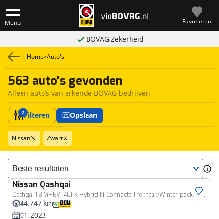
Favorieten
Menu
BOVAG Zekerheid
|
Home
>
Auto's
563 auto's gevonden
Alleen auto’s van erkende BOVAG bedrijven
2
Filteren
Opslaan
Nissan
Zwart
Sorteer resultaten
Nissan
Qashqai
Qashqai 1.3 MHEV 140PK Hybrid N-Connecta Trekhaak/Winter-pack/Camera/Adaptive-cruise
44.747 km
01-2023