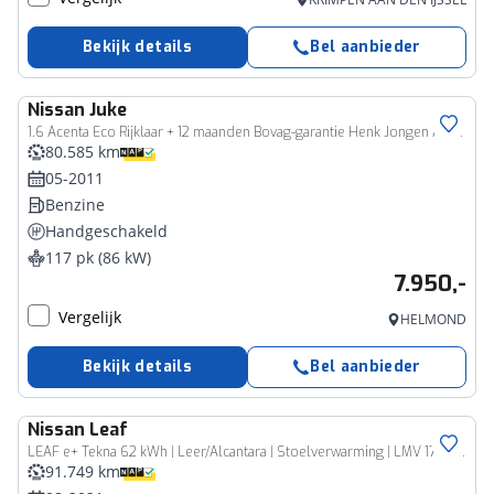
Bekijk details
Bel aanbieder
Nissan
Juke
1.6 Acenta Eco Rijklaar + 12 maanden Bovag-garantie Henk Jongen Auto's in Helmond, al 50 jaar service zoals 't hoort!
80.585 km
05-2011
Benzine
Handgeschakeld
117 pk (86 kW)
7.950,-
Vergelijk
HELMOND
Bekijk details
Bel aanbieder
Nissan
Leaf
LEAF e+ Tekna 62 kWh | Leer/Alcantara | Stoelverwarming | LMV 17" | Bose | NAVI
91.749 km