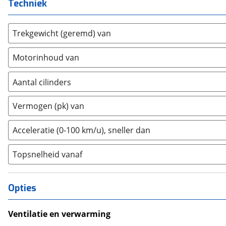
Techniek
Iveco
(
2
)
JAC
(
1
)
Trekgewicht (geremd) van
Jaecoo
(
62
)
Jaguar
(
39
)
Motorinhoud van
Jeep
(
278
)
KGM
(
11
)
Aantal cilinders
Kia
(
1963
)
2
(
0
)
Vermogen (pk) van
Lamborghini
(
5
)
3
(
128
)
Lancia
(
8
)
4
(
338
)
Acceleratie (0-100 km/u), sneller dan
Land Rover
(
347
)
5
(
0
)
Leaf
(
1
)
Topsnelheid vanaf
6
(
5
)
Leapmotor
(
60
)
8
(
0
)
Levc
(
0
)
10+
(
0
)
Opties
Lexus
(
117
)
Ligier
(
10
)
Ventilatie en verwarming
Lincoln
(
0
)
Airco