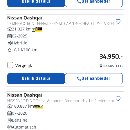
Bekijk details
Bel aanbieder
Nissan
Qashqai
1.3 MHEV XTRON TEKNA/LEER/360 CAM/TREH/HEAD UP/EL A KLEP/ENZ
21.027 km
02-2025
Hybride
16,1 l/100 km
34.950,-
Vergelijk
HAARSTEEG
Bekijk details
Bel aanbieder
Nissan
Qashqai
NISSAN 1.3 DIG-T Tekna, Automaat, Panorama dak, Half lederen bekl., Trekhaak
180.887 km
07-2020
Benzine
Automatisch