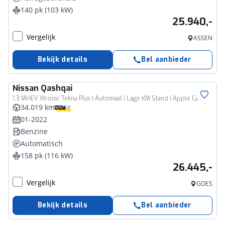
140 pk (103 kW)
25.940,-
Vergelijk
ASSEN
Bekijk details
Bel aanbieder
Nissan
Qashqai
1.3 MHEV Xtronic Tekna Plus | Automaat | Lage KM Stand | Apple Carplay / Android Auto | Vitrual Cockpit | Stoelverwarming | Leder | 360 Camera | Dodehoek Sensor | Trekhaak | Heads-Up | Lichtmetalen Velgen |
34.019 km
01-2022
Benzine
Automatisch
158 pk (116 kW)
26.445,-
Vergelijk
GOES
Bekijk details
Bel aanbieder