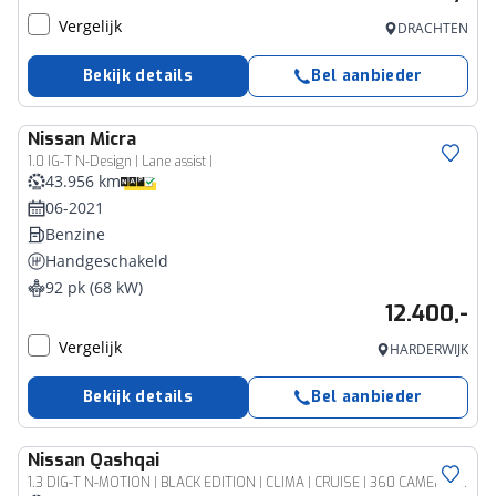
Vergelijk
DRACHTEN
Bekijk details
Bel aanbieder
Nissan
Micra
1.0 IG-T N-Design | Lane assist |
43.956 km
06-2021
Benzine
Handgeschakeld
92 pk (68 kW)
12.400,-
Vergelijk
HARDERWIJK
Bekijk details
Bel aanbieder
Nissan
Qashqai
1.3 DIG-T N-MOTION | BLACK EDITION | CLIMA | CRUISE | 360 CAMERA | NAVI | PANORAMADAK | 19'' ZWART GELAKTE LM VELGEN | PRIVACY GLASS |