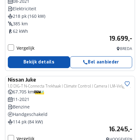
08-2021
Elektriciteit
218 pk (160 kW)
385 km
62 kWh
19.699,-
Vergelijk
BREDA
Bekijk details
Bel aanbieder
Nissan
Juke
1.0 DIG-T N-Connecta Trekhaak | Climate Control | Camera | LM-Velgen |
67.705 km
11-2021
Benzine
Handgeschakeld
114 pk (84 kW)
16.245,-
Vergelijk
HOOGEVEEN