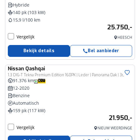
Hybride
140 pk (103 kW)
15,9 l/100 km
25.750,-
Vergelijk
HEESCH
Bekijk details
Bel aanbieder
Nissan
Qashqai
1.3 DIG-T Tekna Premium Edition 160PK | Leder | Panorama Dak | 360 Camera | Cruise Control | LED Koplampen | Metallic Lak | Navigatie | All Season Banden | 19'' Lichtmetalen Velgen | Apple Carplay | Android Auto | Lane Assist |
91.376 km
12-2020
Benzine
Automatisch
159 pk (117 kW)
21.950,-
Vergelijk
NIEUW WEERDINGE