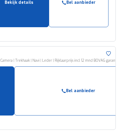
Bekijk details
Bel aanbieder
ruiken daarvoor
eme basis. Meer
lleen functionele
passen via de
mera | Trekhaak | Navi | Leder | Rijklaarprijs incl 12 mnd BOVAG garantie & on
Bel aanbieder