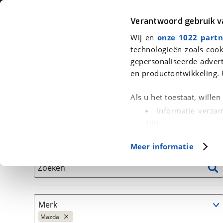
Auto
Fiets
Moto
Verantwoord gebruik 
Wij en
onze 1022 partn
<
Terug
|
Home
>
Auto's
technologieën zoals cook
gepersonaliseerde advert
We hebben 2.863 auto's voor je ge
en productontwikkeling. 
Alleen auto’s van erkende BOVAG bedrijven
Als u het toestaat, wille
Informatie verzam
zijn
Uw apparaat id
Basisgegevens
Meer informatie
(fingerprinting)
Lees meer over hoe uw
Zoeken
detailgedeelte
in. U k
Cookieverklaring.
Merk
Met cookies en vergelij
Mazda
Functionele cookies zorg