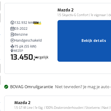
Mazda
2
1.5 Skyactiv-G Comfort | 1e eigenaar | d
132.932 km
03-2022
Benzine
Handgeschakeld
Bekijk details
75 pk (55 kW)
WEZEP
13.450,-
Vergelijk
BOVAG Omruilgarantie
Niet tevreden? Je mag je auto
Mazda
2
1.5 GT-M Line | 1e Eig. | 100% Dealeronderhouden | Stoelverw. | Navi 