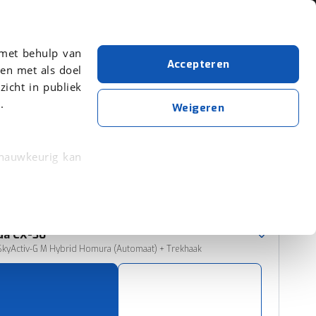
Over viaBOVAG.nl
 met behulp van
Accepteren
en met als doel
zicht in publiek
.
Mazda
Personenwagen
Weigeren
Wis alle filters
Zoekopdracht opslaan
 nauwkeurig kan
 eigenschappen
Sorteer resultaten
rkeuren in het
da
CX-30
trekken in de
SkyActiv-G M Hybrid Homura (Automaat) + Trekhaak
lijke ervaring.
ytische cookies