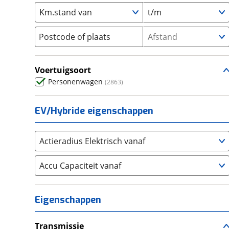
Km.stand van
Demio
t/m
(
1
)
Seat
(
2351
)
MX-30
(
73
)
SKODA
(
3300
)
Postcode of plaats
Afstand
MX-5
(
110
)
Suzuki
(
2707
)
RX-8
(
1
)
Toyota
(
8321
)
Voertuigsoort
Volkswagen
(
10209
)
Personenwagen
(
2863
)
Volvo
(
5870
)
Alle merken
Abarth
(
41
)
EV/Hybride eigenschappen
Aiways
(
16
)
Aixam
(
8
)
Actieradius Elektrisch vanaf
Alfa Romeo
(
455
)
Alpina
Accu Capaciteit vanaf
(
17
)
Alpine
(
95
)
Aston Martin
(
15
)
Eigenschappen
Audi
(
5450
)
Austin
(
5
)
Transmissie