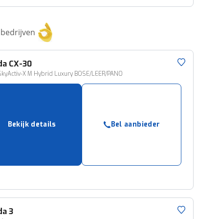
bedrijven
da
CX-30
-SkyActiv-X M Hybrid Luxury BOSE/LEER/PANO
Bekijk details
Bel aanbieder
da
3