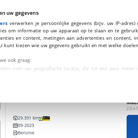
r
Kampeer
van uw gegevens
ers
verwerken je persoonlijke gegevens (bijv. uw IP-adres)
ies om informatie op uw apparaat op te slaan en te gebruik
enties en content, metingen aan advertenties en content, in
vonden
U kunt kiezen wie uw gegevens gebruikt en met welke doelen
n we ook graag:
elen over uw geografische locatie, die tot een paar meter
entificeren door het actief te scannen op specifieke
 persoonlijke gegevens worden verwerkt en stel uw voo
Maz
unt uw toestemming op elk moment wijzigen of in
2.0 e-
29.391 km
09-2023
kbare technieken zorgen we voor een betere en meer persoon
Benzine
en ervoor dat de website goed werkt. Ook gebruiken we anal