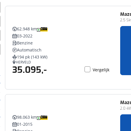
Maz
2.5 Sk
62.948 km
03-2022
Benzine
Automatisch
194 pk (143 kW)
HERVELD
35.095,-
Vergelijk
Maz
2.0 4
98.063 km
01-2015