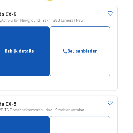
da
CX-5
yActiv-G 194 Newground Trekh.I 360 Camera I Navi
Bekijk details
Bel aanbieder
da
CX-5
WD TS Dodehoeksensoren | Navi | Stoelverwarming