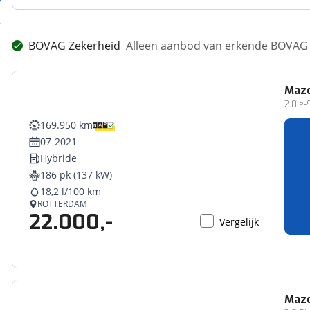
BOVAG Zekerheid
Alleen aanbod van erkende BOVAG 
Maz
2.0 e
169.950 km
07-2021
Hybride
186 pk (137 kW)
18,2 l/100 km
ROTTERDAM
22.000,-
Vergelijk
Maz