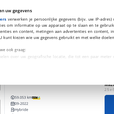
r
Kampeer
van uw gegevens
ers
verwerken je persoonlijke gegevens (bijv. uw IP-adres)
ies om informatie op uw apparaat op te slaan en te gebruik
enties en content, metingen aan advertenties en content, in
nden
U kunt kiezen wie uw gegevens gebruikt en met welke doelen
n we ook graag:
elen over uw geografische locatie, die tot een paar meter
entificeren door het actief te scannen op specifieke
 persoonlijke gegevens worden verwerkt en stel uw voo
Maz
unt uw toestemming op elk moment wijzigen of in
2.5 e
59.053 km
09-2022
kbare technieken zorgen we voor een betere en meer persoon
Hybride
en ervoor dat de website goed werkt. Ook gebruiken we anal