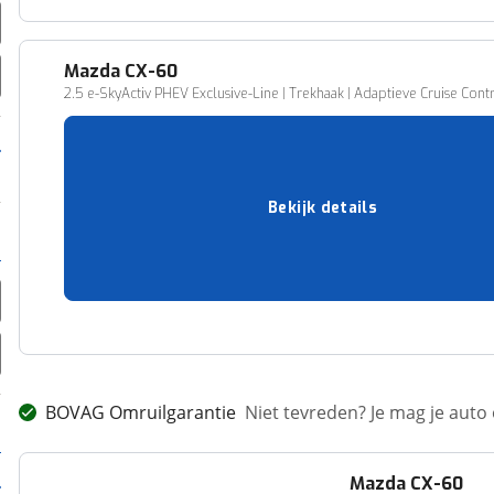
Mazda
CX-60
2.5 e-SkyActiv PHEV Exclusive-Line | Trekhaak | Adaptieve Cruise Con
38.713 km
03-2025
Hybride
328 pk (241 kW)
Bekijk details
25,6 l/100 km
EINDHOVEN
48.445,-
Vergelijk
BOVAG Omruilgarantie
Niet tevreden? Je mag je auto
Mazda
CX-60