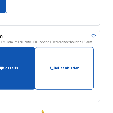
60
HEV Homura | NL-auto | Full-option | Dealeronderhouden | Alarm |
ijk details
Bel aanbieder