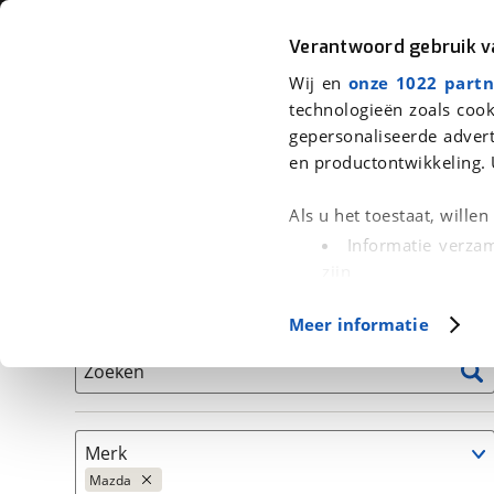
Auto
Fiets
Moto
Verantwoord gebruik 
Wij en
onze 1022 partn
<
Terug
|
Home
>
Auto's
technologieën zoals cook
gepersonaliseerde advert
We hebben 192 auto's voor je gevo
en productontwikkeling. 
Alleen auto’s van erkende BOVAG bedrijven
Als u het toestaat, wille
Informatie verzam
zijn
Uw apparaat id
Basisgegevens
Meer informatie
(fingerprinting)
Lees meer over hoe uw
Zoeken
detailgedeelte
in. U k
Cookieverklaring.
Merk
Met cookies en vergelij
Mazda
Functionele cookies zorg