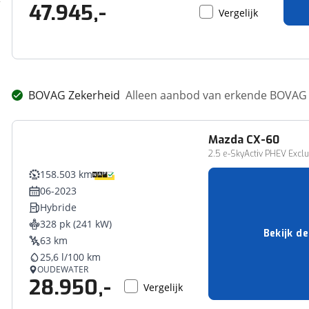
47.945,-
Vergelijk
BOVAG Zekerheid
Alleen aanbod van erkende BOVAG 
Mazda
CX-60
2.5 e-SkyActiv PHEV Exclu
158.503 km
06-2023
Hybride
328 pk (241 kW)
Bekijk de
63 km
25,6 l/100 km
OUDEWATER
28.950,-
Vergelijk