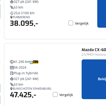
327 pk (241 kW)
erbeteren. We tonen je graag relevante advertenties en geb
63 km
ag op en buiten onze website volgt – uiteraard op anoni
25,6 l/100 km
laimer en privacyverklaring
. Als je weigert, plaatsen we a
PURMEREND
38.095,-
che cookies. Je voorkeuren kun je later altijd aan
Vergelijk
Mazda
CX-60
2.5 PHEV Homura Pl
41.290 km
04-2024
Plug-in hybride
327 pk (241 kW)
Beki
63 km
BUNSCHOTEN SPAKENBURG
47.425,-
Vergelijk