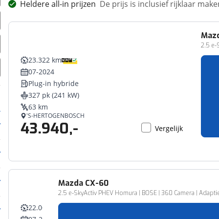
Heldere all-in prijzen
De prijs is inclusief rijklaar ma
Maz
2.5 e-
23.322 km
07-2024
Plug-in hybride
327 pk (241 kW)
63 km
'S-HERTOGENBOSCH
43.940,-
Vergelijk
Mazda
CX-60
2.5 e-SkyActiv PHEV Homura | BOSE | 360 Camera | Adaptie
22.003 km