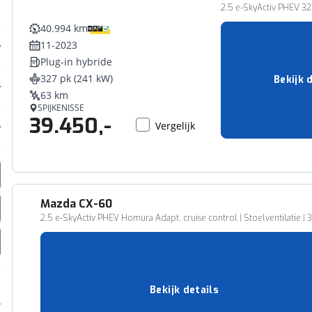
2.5 e-SkyActiv PHEV 32
40.994 km
11-2023
Plug-in hybride
327 pk (241 kW)
Bekijk 
63 km
SPIJKENISSE
39.450,-
Vergelijk
Mazda
CX-60
2.5 e-SkyActiv PHEV Homura Adapt. cruise control | Stoelventilatie |
59.560 km
09-2023
Plug-in hybride
328 pk (241 kW)
Bekijk details
63 km