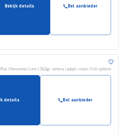
ruiken daarvoor
Bekijk details
Bel aanbieder
eme basis. Meer
lleen functionele
passen via de
us | Panorama | Leer | 360gr. camera | adapt. cruise | Full options
jk details
Bel aanbieder