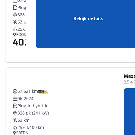
07-2023
Plug-in hybride
328 pk (241 kW)
Bekijk details
63 km
25,6 l/100 km
ROOSENDAAL
40.900,-
Vergelijk
Maz
2.5 e-
57.621 km
06-2024
Plug-in hybride
328 pk (241 kW)
63 km
25,6 l/100 km
BREDA