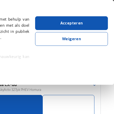
Over viaBOVAG.nl
 met behulp van
Accepteren
en met als doel
zicht in publiek
.
Mazda
CX-60
Weigeren
Wis alle filters
Zoekopdracht opslaan
 nauwkeurig kan
 eigenschappen
Sorteer resultaten
rkeuren in het
da
CX-60
trekken in de
-SkyActiv 327pk PHEV Homura
lijke ervaring.
ytische cookies