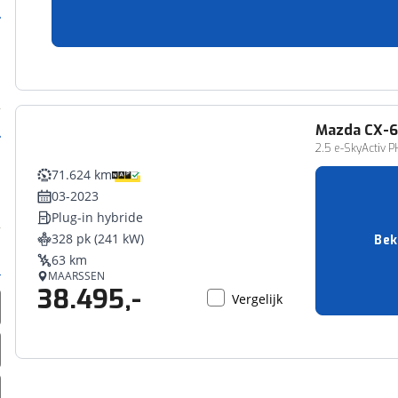
MEIJEL
36.890,-
Vergelijk
Mazda
CX-
2.5 e-SkyActiv P
71.624 km
03-2023
Plug-in hybride
328 pk (241 kW)
Bek
63 km
MAARSSEN
38.495,-
Vergelijk