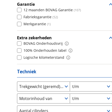
Daihatsu
8+
(
15
)
Garantie
(
190
)
6
(
0
)
12 maanden BOVAG Garantie
(
107
)
Daimler
(
2
)
7
(
0
)
Fabrieksgarantie
(
52
)
DFSK
(
21
)
8
(
0
)
Merkgarantie
(
1
)
Dodge
(
111
)
9
(
0
)
Dongfeng
(
90
)
10+
(
0
)
Extra zekerheden
Donkervoort
(
1
)
BOVAG Onderhoudsvrij
DS
(
485
)
100% Onderhouden label
Estrima
(
2
)
Logische kilometerstand
Etalian
(
0
)
Farizon
(
3
)
Techniek
Ferrari
(
15
)
Fiat
(
2458
)
Trekgewicht (geremd) van
t/m
Ford
(
8557
)
Ford USA
(
3
)
Motorinhoud van
t/m
Geely
(
128
)
Genesis
(
18
)
Aantal cilinders