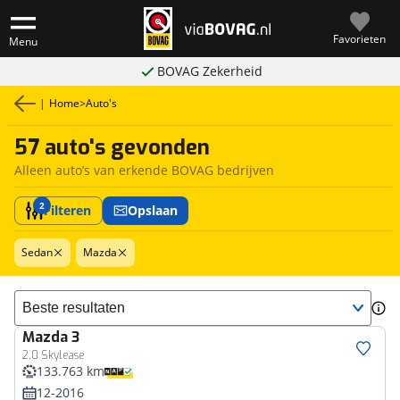
Favorieten
Menu
BOVAG Zekerheid
|
Home
>
Auto's
57 auto's gevonden
Alleen auto’s van erkende BOVAG bedrijven
2
Filteren
Opslaan
Sedan
Mazda
Sorteer resultaten
Mazda
3
2.0 Skylease
133.763 km
12-2016