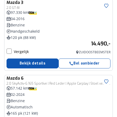
Mazda
3
2.0 GT-M
97.330 km
04-2016
Benzine
Handgeschakeld
120 pk (88 kW)
14.490,-
Vergelijk
ZUIDOOSTBEEMSTER
Bekijk details
Bel aanbieder
Mazda
6
2.0 SkyActiv-G 165 Sportive | Red Leder | Apple Carplay | Stoel verwarming en koeling | Adaptive cruisecontrol | 19 inch Lichtmetalen Velgen |
57.142 km
02-2024
Benzine
Automatisch
165 pk (121 kW)