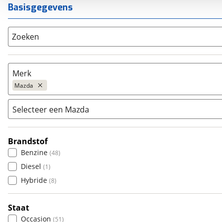
Basisgegevens
Zoeken
Merk
Mazda
Selecteer een Mazda
Populair
Audi
(
378
)
Brandstof
2
(
0
)
BMW
(
1768
)
Benzine
(
48
)
3
(
48
)
Citroën
(
49
)
Diesel
(
1
)
5
(
0
)
Fiat
(
5
)
Hybride
(
8
)
6
(
8
)
Ford
(
7
)
626
(
1
)
Hyundai
(
32
)
Staat
6e
(
0
)
Kia
(
17
)
Occasion
(
51
)