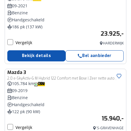
09-2021
Benzine
Handgeschakeld
186 pk (137 kW)
23.925,-
Vergelijk
HARDERWIJK
Bekijk details
Bel aanbieder
Mazda
3
2.0 e-SkyActiv-G M Hybrid 122 Comfort met Bose | Zeer nette auto | Bose audio | Goed onderhouden | Navigatie | 18" Lichtmetalen velgen |
105.784 km
09-2019
Benzine
Handgeschakeld
122 pk (90 kW)
15.940,-
Vergelijk
'S-GRAVENHAGE