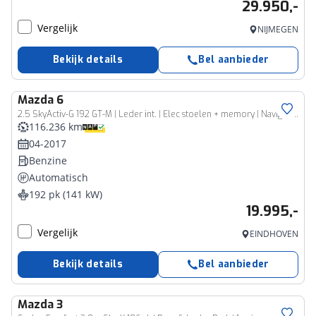
29.950,-
Vergelijk
NIJMEGEN
Bekijk details
Bel aanbieder
Mazda
6
2.5 SkyActiv-G 192 GT-M | Leder int. | Elec stoelen + memory | Navigatie | Head-up display
116.236 km
04-2017
Benzine
Automatisch
192 pk (141 kW)
19.995,-
Vergelijk
EINDHOVEN
Bekijk details
Bel aanbieder
Mazda
3