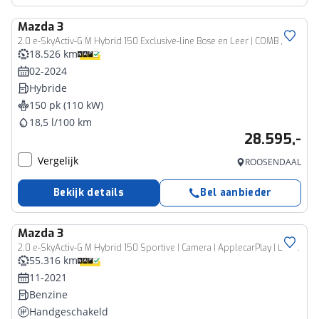
Mazda
3
2.0 e-SkyActiv-G M Hybrid 150 Exclusive-line Bose en Leer | COMB | DASO | DESI
18.526 km
02-2024
Hybride
150 pk (110 kW)
18,5 l/100 km
28.595,-
Vergelijk
ROOSENDAAL
Bekijk details
Bel aanbieder
Mazda
3
2.0 e-SkyActiv-G M Hybrid 150 Sportive | Camera | ApplecarPlay | Dealeronderhouden |
55.316 km
11-2021
Benzine
Handgeschakeld