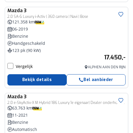
Mazda
3
2.0 SA-G Luxury i-Activ | 360 camera | Navi | Bose
121.358 km
06-2019
Benzine
Handgeschakeld
123 pk (90 kW)
17.450,-
Vergelijk
ALPHEN AAN DEN RIJN
Bekijk details
Bel aanbieder
Mazda
3
2.0 e-SkyActiv-X M Hybrid 186 Luxury 1e eigenaar| Dealer onderhouden| Carplay| Adaptive Cruise| 360 Camera| Memory
63.763 km
11-2021
Benzine
Automatisch