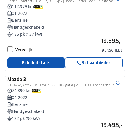
Sedan Comfort 2.0 e-Sky-X 186pk | Bose & Leder Pack | 1e eigenaar | Dealer onderhouden | Navi | HUD | Keyless | Adaptive | CarPlay
112.979 km
01-2022
Benzine
Handgeschakeld
186 pk (137 kW)
19.895,-
Vergelijk
ENSCHEDE
Bekijk details
Bel aanbieder
Mazda
3
2.0 e-SkyActiv-G M Hybrid 122 | Navigatie | PDC | Dealeronderhouden |
74.390 km
04-2022
Benzine
Handgeschakeld
122 pk (90 kW)
19.495,-