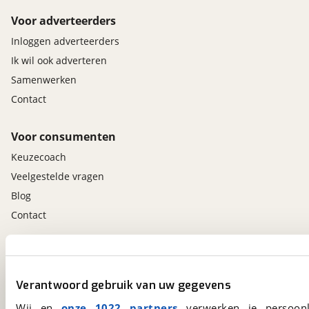
Voor adverteerders
Inloggen adverteerders
Ik wil ook adverteren
Samenwerken
Contact
Voor consumenten
Keuzecoach
Veelgestelde vragen
Blog
Contact
viaBOVAG.nl app
Altijd het meest recente aanbod bij de hand.
Verantwoord gebruik van uw gegevens
Download 'm nu.
Wij en
onze 1022 partners
verwerken je persoonl