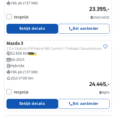
186 pk (137 kW)
23.395,-
Vergelijk
ENSCHEDE
Bekijk details
Bel aanbieder
Mazda
3
2.0 e-SkyActiv-X M Hybrid 186 Comfort | Trekhaak | Stuur/stoelverwarming | PDC | Achteruitrijcamera |
52.858 km
04-2023
Hybride
186 pk (137 kW)
20,0 l/100 km
24.445,-
Vergelijk
RIJEN
Bekijk details
Bel aanbieder