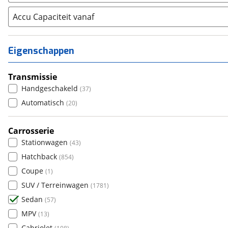
Aixam
(
0
)
Alfa Romeo
Accu Capaciteit vanaf
(
51
)
Alpina
(
5
)
Alpine
(
0
)
Eigenschappen
Aston Martin
(
1
)
Audi
(
378
)
Transmissie
Austin
(
2
)
Handgeschakeld
(
37
)
Auto Union
(
0
)
Automatisch
(
20
)
Benimar
(
0
)
Bentley
Carrosserie
(
8
)
Stationwagen
(
43
)
BMW
(
1768
)
Hatchback
(
854
)
Bold
(
0
)
Coupe
(
1
)
BYD
(
34
)
SUV / Terreinwagen
(
1781
)
Cadillac
(
2
)
Sedan
(
57
)
Casalini
(
0
)
MPV
(
13
)
Changan
(
0
)
Cabriolet