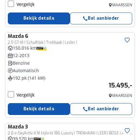
Vergelijk
MAARSSEN
Bekijk details
Bel aanbieder
Mazda
6
2.5 GT-M | Schuifdak | Trekhaak | Leder |
150.016 km
12-2013
Benzine
Automatisch
192 pk (141 kW)
15.495,-
Vergelijk
MAARSSEN
Bekijk details
Bel aanbieder
Mazda
3
2.0 e-SkyActiv-X M Hybrid 186 Luxury | TREKHAAK | LEER | BOSE | ADAPT. CRUISE | RIJKLAARPRIJS |
39.570 km