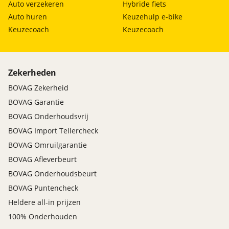
Auto verzekeren
Hybride fiets
Auto huren
Keuzehulp e-bike
Keuzecoach
Keuzecoach
Zekerheden
BOVAG Zekerheid
BOVAG Garantie
BOVAG Onderhoudsvrij
BOVAG Import Tellercheck
BOVAG Omruilgarantie
BOVAG Afleverbeurt
BOVAG Onderhoudsbeurt
BOVAG Puntencheck
Heldere all-in prijzen
100% Onderhouden