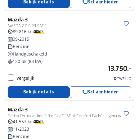
Bekijk details
Bel aanbieder
Mazda
3
MAZDA 2.0 SKYLEASE
89.816 km
09-2015
Benzine
Handgeschakeld
120 pk (88 kW)
13.750,-
Vergelijk
TWELLO
Bekijk details
Bel aanbieder
Mazda
3
Sedan Exclusive-line 2.0 e-Sky-G 150pk Comfort Pack/1e eigenaar/Dealeronderhouden/Navi/HUD/Airco/Keyless/Leder
41.557 km
11-2023
Benzine