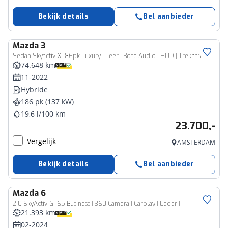
Bekijk details
Bel aanbieder
Mazda
3
Sedan Skyactiv-X 186pk Luxury | Leer | Bosé Audio | HUD | Trekhaak 1300kg |
74.648 km
11-2022
Hybride
186 pk (137 kW)
19,6 l/100 km
23.700,-
Vergelijk
AMSTERDAM
Bekijk details
Bel aanbieder
Mazda
6
2.0 SkyActiv-G 165 Business | 360 Camera | Carplay | Leder |
21.393 km
02-2024