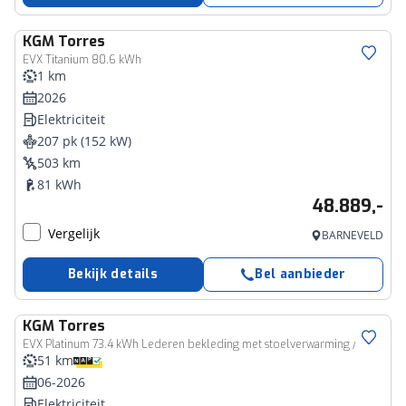
KGM
Torres
EVX Titanium 80.6 kWh
1 km
2026
Elektriciteit
207 pk (152 kW)
503 km
81 kWh
48.889,-
Vergelijk
BARNEVELD
Bekijk details
Bel aanbieder
KGM
Torres
EVX Platinum 73.4 kWh Lederen bekleding met stoelverwarming / Draadloze telefoonlader / 1500km trekgewicht
51 km
06-2026
Elektriciteit