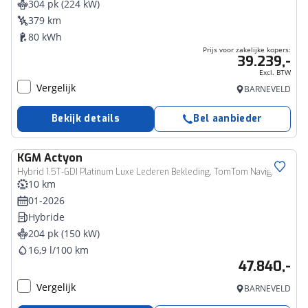
304 pk (224 kW)
379 km
80 kWh
Prijs voor zakelijke kopers:
39.239,-
Excl. BTW
Vergelijk
BARNEVELD
Bekijk details
Bel aanbieder
KGM
Actyon
Hybrid 1.5T-GDI Platinum Luxe Lederen Bekleding, TomTom Navigatie, Keyless Entry/Start, Dodehoek detectie, Applecarpl./Andr. Auto, Elektr. Voorstoelen, Stoel Verw./Verkoeling.
10 km
01-2026
Hybride
204 pk (150 kW)
16,9 l/100 km
47.840,-
Vergelijk
BARNEVELD