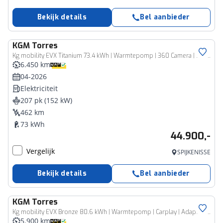
Bekijk details
Bel aanbieder
KGM
Torres
Kg mobility EVX Titanium 73.4 kWh | Warmtepomp | 360 Camera | Stoelventi
6.450 km
04-2026
Elektriciteit
207 pk (152 kW)
462 km
73 kWh
44.900,-
Vergelijk
SPIJKENISSE
Bekijk details
Bel aanbieder
KGM
Torres
Kg mobility EVX Bronze 80.6 kWh | Warmtepomp | Carplay | Adaptive Cruise Control
5.900 km