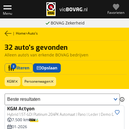
Favorieten
Menu
BOVAG Zekerheid
|
Home
>
Auto's
32 auto's gevonden
Alleen auto’s van erkende BOVAG bedrijven
2
Filteren
Opslaan
KGM
Personenwagen
Sorteer resultaten
KGM
Actyon
Hybrid 1.5T-GDI Platinum 204PK Automaat | Pano | Leder | Demo Deal!
7.500 km
01-2026