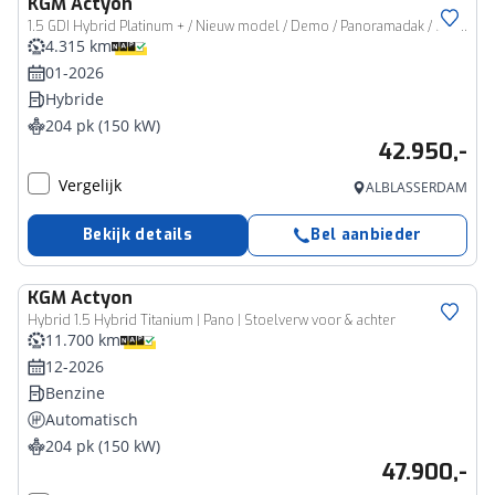
KGM
Actyon
1.5 GDI Hybrid Platinum + / Nieuw model / Demo / Panoramadak / Luxe uitvoering
4.315 km
01-2026
Hybride
204 pk (150 kW)
42.950,-
Vergelijk
ALBLASSERDAM
Bekijk details
Bel aanbieder
KGM
Actyon
Hybrid 1.5 Hybrid Titanium | Pano | Stoelverw voor & achter
11.700 km
12-2026
Benzine
Automatisch
204 pk (150 kW)
47.900,-