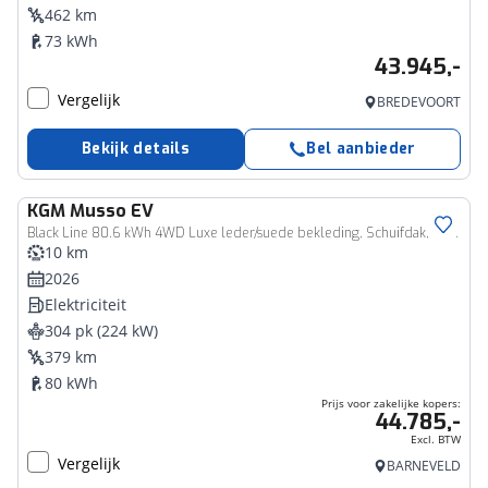
462 km
73 kWh
43.945,-
Vergelijk
BREDEVOORT
Bekijk details
Bel aanbieder
KGM
Musso EV
Zakelijk voertuig
Black Line 80.6 kWh 4WD Luxe leder/suede bekleding, Schuifdak, Navigatie, 4x4, 2300kg trekgewicht!
10 km
2026
Elektriciteit
304 pk (224 kW)
379 km
80 kWh
Prijs voor zakelijke kopers:
44.785,-
Excl. BTW
Vergelijk
BARNEVELD