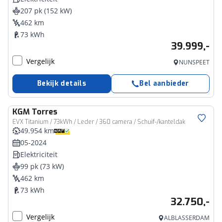
207 pk (152 kW)
462 km
73 kWh
39.999,-
Vergelijk
NUNSPEET
Bekijk details
Bel aanbieder
KGM
Torres
EVX Titanium / 73kWh / Leder / 360 camera / Schuif-/kanteldak
49.954 km
05-2024
Elektriciteit
99 pk (73 kW)
462 km
73 kWh
32.750,-
Vergelijk
ALBLASSERDAM