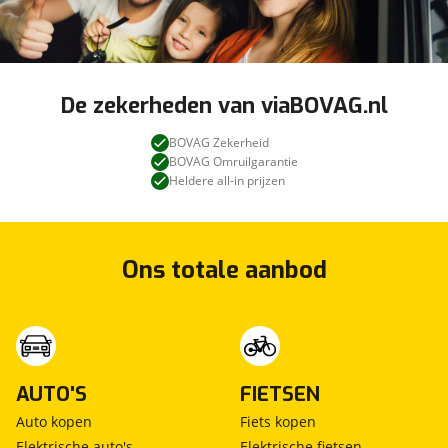
De zekerheden van viaBOVAG.nl
BOVAG Zekerheid
BOVAG Omruilgarantie
Heldere all-in prijzen
Ons totale aanbod
AUTO'S
FIETSEN
Auto kopen
Fiets kopen
Elektrische auto's
Elektrische fietsen