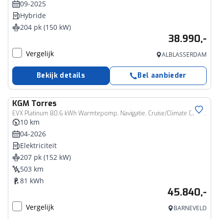
09-2025
Hybride
204 pk (150 kW)
38.990,-
Vergelijk
ALBLASSERDAM
Bekijk details
Bel aanbieder
KGM
Torres
EVX Platinum 80.6 kWh Warmtepomp, Navigatie, Cruise/Climate Control, Digitaal instrumentenpaneel, 1500KG trekgewicht, LM velgen 18"inch, Stoelventilatie, Lederen bekleding
10 km
04-2026
Elektriciteit
207 pk (152 kW)
503 km
81 kWh
45.840,-
Vergelijk
BARNEVELD