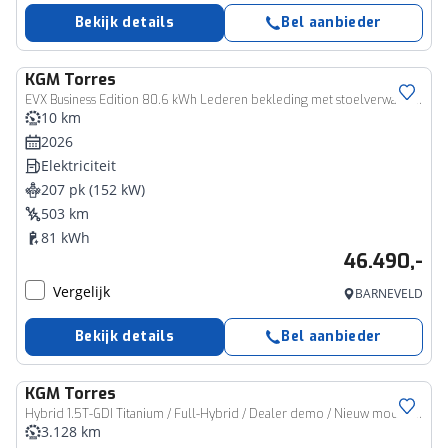
Bekijk details
Bel aanbieder
KGM
Torres
EVX Business Edition 80.6 kWh Lederen bekleding met stoelverwarming / Draadloze telefoonlader / 1500km trekgewicht / Schuif-Kanteldak
10 km
2026
Elektriciteit
207 pk (152 kW)
503 km
81 kWh
46.490,-
Vergelijk
BARNEVELD
Bekijk details
Bel aanbieder
KGM
Torres
Hybrid 1.5T-GDI Titanium / Full-Hybrid / Dealer demo / Nieuw model / Luxe uitvoering / BTW auto /
3.128 km