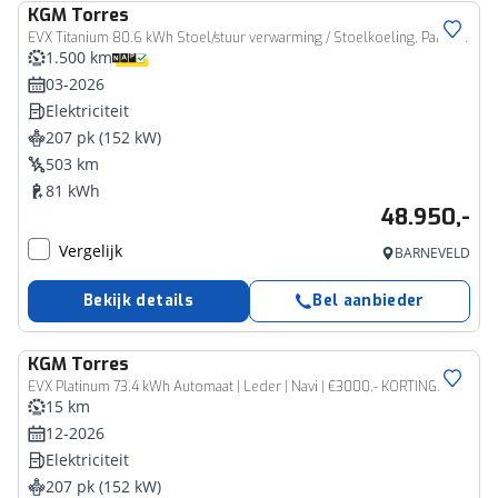
KGM
Torres
EVX Titanium 80.6 kWh Stoel/stuur verwarming / Stoelkoeling, Panoramadak , Rondomzicht camera's
1.500 km
03-2026
Elektriciteit
207 pk (152 kW)
503 km
81 kWh
48.950,-
Vergelijk
BARNEVELD
Bekijk details
Bel aanbieder
KGM
Torres
EVX Platinum 73.4 kWh Automaat | Leder | Navi | €3000,- KORTING!!
15 km
12-2026
Elektriciteit
207 pk (152 kW)