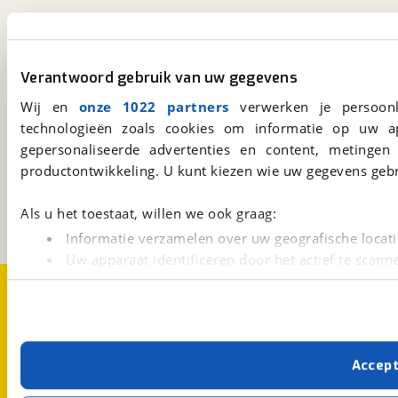
viaBOVAG.nl app
Altijd het meest recente aanbod bij de hand.
Verantwoord gebruik van uw gegevens
Download 'm nu.
Wij en
onze 1022 partners
verwerken je persoonl
technologieën zoals cookies om informatie op uw a
gepersonaliseerde advertenties en content, metingen
viaBOVAG.nl
productontwikkeling. U kunt kiezen wie uw gegevens gebr
Kosterijland
15
3981 AJ
Bunnik
Een initiatief van
Als u het toestaat, willen we ook graag:
BOVAG
Informatie verzamelen over uw geografische locati
Uw apparaat identificeren door het actief te scann
Over viaBOVAG.nl
Disclaimer- en Privacyverklaring
Lees meer over hoe uw persoonlijke gegevens worden ve
Cookievoorkeuren
Vacatures
U kunt uw toestemming op elk moment wijzigen of intrekk
Met cookies en vergelijkbare technieken zorgen we voor 
Accep
cookies zorgen ervoor dat de website goed werkt. Ook g
verbeteren. We tonen je graag relevante advertenties e