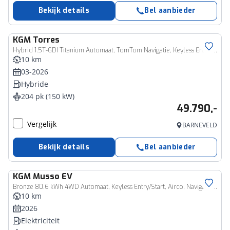
Bekijk details
Bel aanbieder
KGM
Torres
Hybrid 1.5T-GDI Titanium Automaat, TomTom Navigatie, Keyless Entry/Start, Dodehoek detectie, Applecarpl./Andr. Auto, Elektr. Voorstoelen, Stoel Verw./Verkoeling.
10 km
03-2026
Hybride
204 pk (150 kW)
49.790,-
Vergelijk
BARNEVELD
Bekijk details
Bel aanbieder
KGM
Musso EV
Zakelijk voertuig
Bronze 80.6 kWh 4WD Automaat, Keyless Entry/Start, Airco, Navigatie, 4x4, 2300kg trekgewicht!
10 km
2026
Elektriciteit