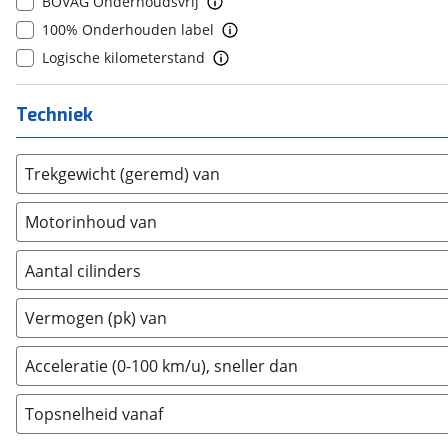
BOVAG Onderhoudsvrij
Donkervoort
(
1
)
100% Onderhouden label
DS
(
492
)
Logische kilometerstand
Estrima
(
1
)
Etalian
(
0
)
Techniek
Farizon
(
0
)
Ferrari
(
15
)
Trekgewicht (geremd) van
Fiat
(
2119
)
Ford
(
7218
)
Motorinhoud van
Ford USA
(
1
)
Geely
(
120
)
Aantal cilinders
Genesis
(
17
)
2
(
0
)
GMC
(
0
)
Vermogen (pk) van
3
(
0
)
Goupil
(
0
)
4
(
11
)
Acceleratie (0-100 km/u), sneller dan
Honda
(
566
)
5
(
0
)
Hongqi
(
13
)
Topsnelheid vanaf
6
(
0
)
Hyundai
(
3689
)
8
(
0
)