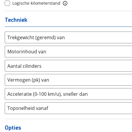
Logische kilometerstand
Dongfeng
(
0
)
Donkervoort
(
0
)
Techniek
DS
(
0
)
Estrima
(
0
)
Etalian
Trekgewicht (geremd) van
(
0
)
Farizon
(
3
)
Motorinhoud van
Ferrari
(
0
)
Fiat
(
295
)
Aantal cilinders
Ford
(
1349
)
2
(
0
)
Ford USA
(
2
)
Vermogen (pk) van
3
(
0
)
Geely
(
0
)
4
(
0
)
Acceleratie (0-100 km/u), sneller dan
Genesis
(
0
)
5
(
0
)
GMC
(
4
)
Topsnelheid vanaf
6
(
0
)
Goupil
(
2
)
8
(
0
)
Honda
(
0
)
10+
(
0
)
Opties
Hongqi
(
0
)