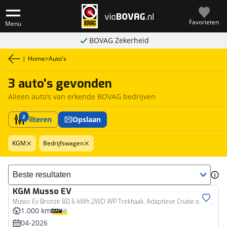
Favorieten
Menu
BOVAG Zekerheid
|
Home
>
Auto's
3 auto's gevonden
Alleen auto’s van erkende BOVAG bedrijven
2
Filteren
Opslaan
KGM
Bedrijfswagen
Sorteer resultaten
KGM
Musso EV
Bedrijfswagen
Musso Ev Bronze 80.6 kWh 2WD WP Trekhaak, Adaptieve Cruise en Climate Control, Navigatie, Carplay/Android Auto
1.000 km
04-2026