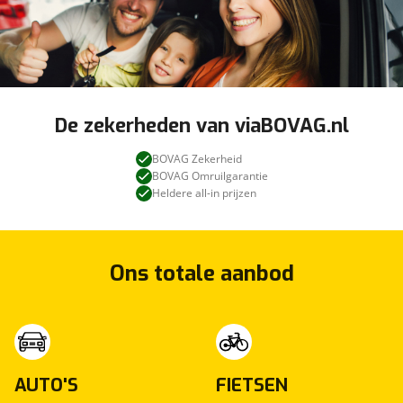
De zekerheden van viaBOVAG.nl
BOVAG Zekerheid
BOVAG Omruilgarantie
Heldere all-in prijzen
Ons totale aanbod
AUTO'S
FIETSEN