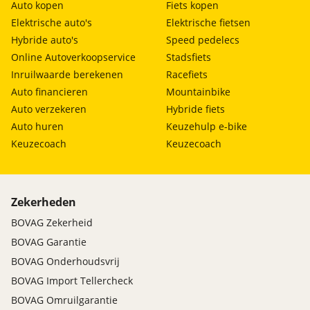
Auto kopen
Fiets kopen
Elektrische auto's
Elektrische fietsen
Hybride auto's
Speed pedelecs
Online Autoverkoopservice
Stadsfiets
Inruilwaarde berekenen
Racefiets
Auto financieren
Mountainbike
Auto verzekeren
Hybride fiets
Auto huren
Keuzehulp e-bike
Keuzecoach
Keuzecoach
Zekerheden
BOVAG Zekerheid
BOVAG Garantie
BOVAG Onderhoudsvrij
BOVAG Import Tellercheck
BOVAG Omruilgarantie