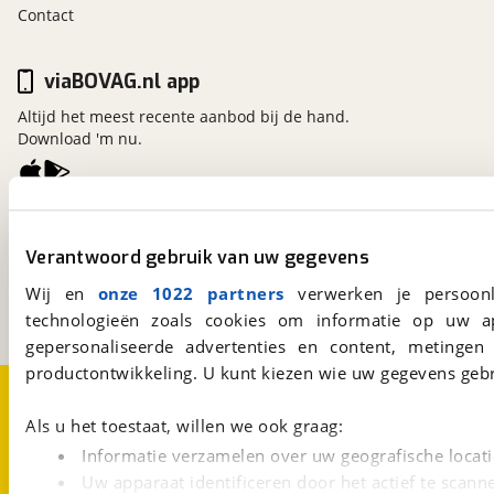
Contact
viaBOVAG.nl app
Altijd het meest recente aanbod bij de hand.
Download 'm nu.
viaBOVAG.nl
Kosterijland
15
Verantwoord gebruik van uw gegevens
3981 AJ
Bunnik
Wij en
onze 1022 partners
verwerken je persoonl
Een initiatief van
BOVAG
technologieën zoals cookies om informatie op uw a
gepersonaliseerde advertenties en content, metingen
productontwikkeling. U kunt kiezen wie uw gegevens gebr
Over viaBOVAG.nl
Disclaimer- en Privacyverklaring
Cookievoorkeuren
Vacatures
Als u het toestaat, willen we ook graag:
Informatie verzamelen over uw geografische locati
Uw apparaat identificeren door het actief te scann