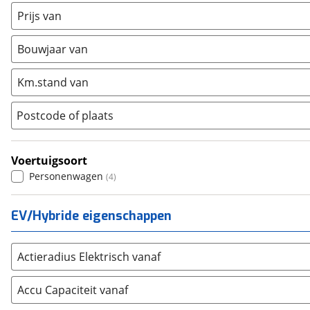
Mini
(
1614
)
Prijs van
Nissan
(
1638
)
Opel
(
3657
)
Bouwjaar van
Peugeot
(
3762
)
Km.stand van
Renault
(
3256
)
Seat
(
1979
)
Postcode of plaats
SKODA
(
2048
)
Suzuki
(
1965
)
Voertuigsoort
Toyota
(
1813
)
Personenwagen
(
4
)
Volkswagen
(
6430
)
Volvo
(
1500
)
EV/Hybride eigenschappen
Alle merken
Abarth
(
19
)
Aiways
(
0
)
Actieradius Elektrisch vanaf
Aixam
(
0
)
Alfa Romeo
Accu Capaciteit vanaf
(
167
)
Alpina
(
15
)