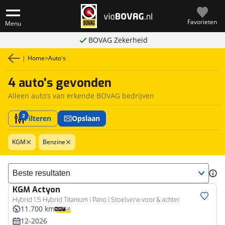
Favorieten
Menu
BOVAG Zekerheid
|
Home
>
Auto's
4 auto's gevonden
Alleen auto’s van erkende BOVAG bedrijven
2
Filteren
Opslaan
KGM
Benzine
Sorteer resultaten
KGM
Actyon
Hybrid 1.5 Hybrid Titanium | Pano | Stoelverw voor & achter
11.700 km
12-2026