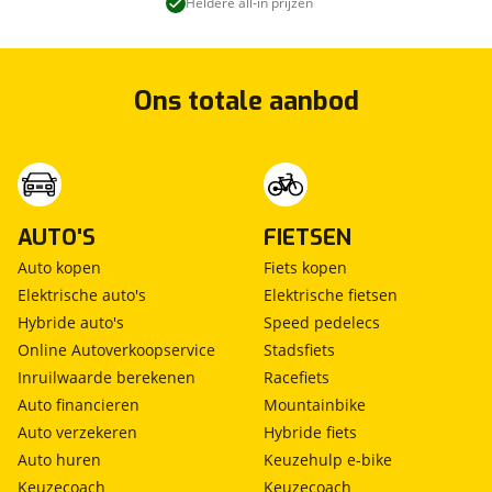
Heldere all-in prijzen
Ons totale aanbod
AUTO'S
FIETSEN
Auto kopen
Fiets kopen
Elektrische auto's
Elektrische fietsen
Hybride auto's
Speed pedelecs
Online Autoverkoopservice
Stadsfiets
Inruilwaarde berekenen
Racefiets
Auto financieren
Mountainbike
Auto verzekeren
Hybride fiets
Auto huren
Keuzehulp e-bike
Keuzecoach
Keuzecoach