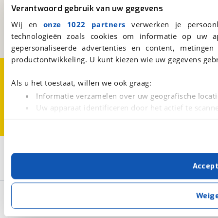
Verantwoord gebruik van uw gegevens
Kosterijland
15
3981 AJ
Bunnik
Wij en
onze 1022 partners
verwerken je persoonl
Een initiatief van
technologieën zoals cookies om informatie op uw a
BOVAG
gepersonaliseerde advertenties en content, metingen
productontwikkeling. U kunt kiezen wie uw gegevens gebr
Over viaBOVAG.nl
Disclaimer- en Privacyverklaring
Cookievoorkeuren
Vacatures
Als u het toestaat, willen we ook graag:
Informatie verzamelen over uw geografische locati
Uw apparaat identificeren door het actief te scann
Lees meer over hoe uw persoonlijke gegevens worden ve
U kunt uw toestemming op elk moment wijzigen of intrekk
2
Opslaan
Met cookies en vergelijkbare technieken zorgen we voor 
Accep
KGM
Benzine
cookies zorgen ervoor dat de website goed werkt. Ook g
verbeteren. We tonen je graag relevante advertenties e
buiten onze website volgt – uiteraard op anonie
Basisgegevens
Weig
privacyverklaring
. Als je weigert, plaatsen we alleen f
kun je later altijd aanpassen via de
voorkeurenpagina
.