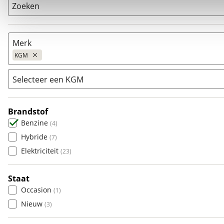
Zoeken
Merk
KGM
Selecteer een KGM
Populair
Audi
(
2557
)
Brandstof
Actyon
(
1
)
BMW
(
3893
)
Benzine
(
4
)
Musso EV
(
0
)
Citroën
(
1950
)
Hybride
(
7
)
Torres
(
3
)
Fiat
(
1247
)
Elektriciteit
(
23
)
Ford
(
4032
)
Hyundai
(
1429
)
Staat
Kia
(
4122
)
Occasion
(
1
)
Mazda
(
1849
)
Nieuw
(
3
)
Mercedes-Benz
(
2514
)