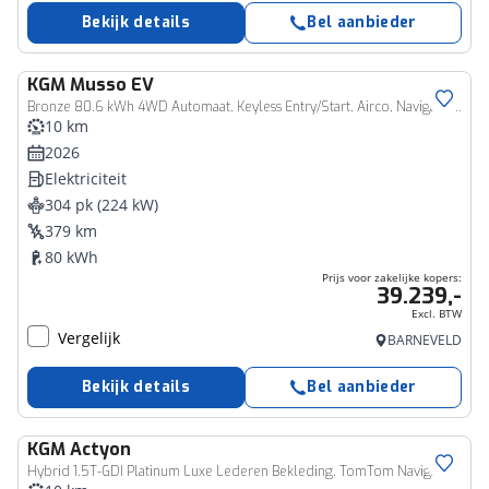
Bekijk details
Bel aanbieder
KGM
Musso EV
Zakelijk voertuig
Bronze 80.6 kWh 4WD Automaat, Keyless Entry/Start, Airco, Navigatie, 4x4, 2300kg trekgewicht!
10 km
2026
Elektriciteit
304 pk (224 kW)
379 km
80 kWh
Prijs voor zakelijke kopers:
39.239,-
Excl. BTW
Vergelijk
BARNEVELD
Bekijk details
Bel aanbieder
KGM
Actyon
Hybrid 1.5T-GDI Platinum Luxe Lederen Bekleding, TomTom Navigatie, Keyless Entry/Start, Dodehoek detectie, Applecarpl./Andr. Auto, Elektr. Voorstoelen, Stoel Verw./Verkoeling.