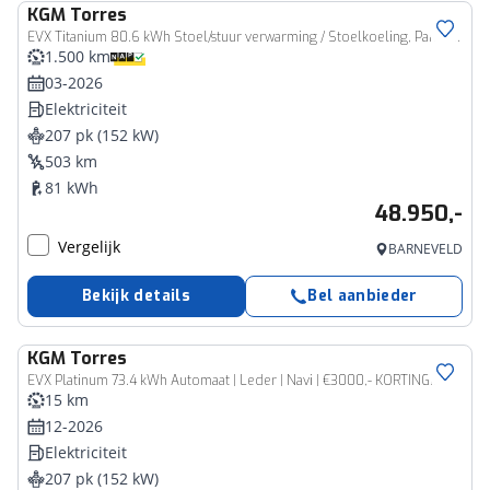
KGM
Torres
EVX Titanium 80.6 kWh Stoel/stuur verwarming / Stoelkoeling, Panoramadak , Rondomzicht camera's
1.500 km
03-2026
Elektriciteit
207 pk (152 kW)
503 km
81 kWh
48.950,-
Vergelijk
BARNEVELD
Bekijk details
Bel aanbieder
KGM
Torres
EVX Platinum 73.4 kWh Automaat | Leder | Navi | €3000,- KORTING!!
15 km
12-2026
Elektriciteit
207 pk (152 kW)