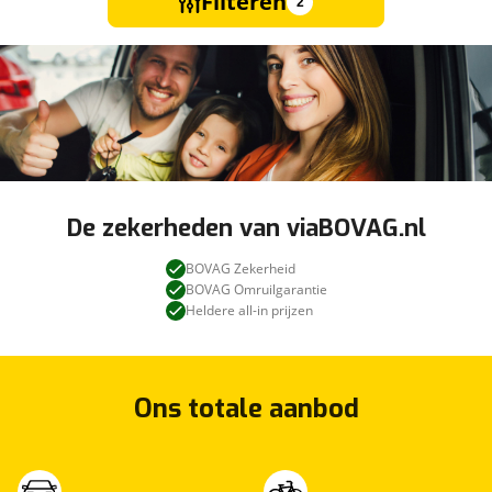
Filteren
2
De zekerheden van viaBOVAG.nl
BOVAG Zekerheid
BOVAG Omruilgarantie
Heldere all-in prijzen
Ons totale aanbod