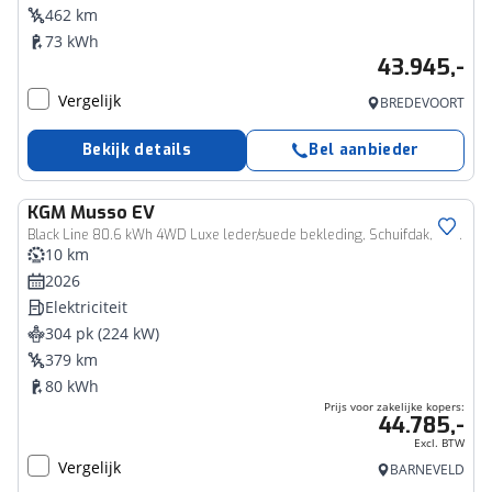
462 km
73 kWh
43.945,-
Vergelijk
BREDEVOORT
Bekijk details
Bel aanbieder
KGM
Musso EV
Zakelijk voertuig
Black Line 80.6 kWh 4WD Luxe leder/suede bekleding, Schuifdak, Navigatie, 4x4, 2300kg trekgewicht!
10 km
2026
Elektriciteit
304 pk (224 kW)
379 km
80 kWh
Prijs voor zakelijke kopers:
44.785,-
Excl. BTW
Vergelijk
BARNEVELD