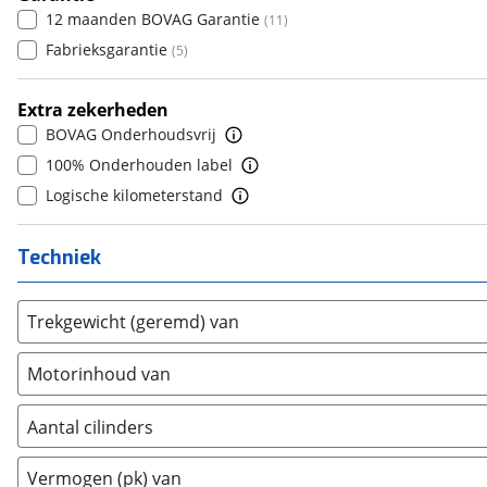
6
(
0
)
12 maanden BOVAG Garantie
(
11
)
DFSK
(
17
)
7
(
0
)
Fabrieksgarantie
(
5
)
Dodge
(
0
)
8
(
0
)
Dongfeng
(
0
)
9
(
0
)
Extra zekerheden
Donkervoort
(
0
)
10+
(
0
)
BOVAG Onderhoudsvrij
DS
(
316
)
100% Onderhouden label
Estrima
(
0
)
Logische kilometerstand
Etalian
(
0
)
Farizon
(
0
)
Techniek
Ferrari
(
0
)
Fiat
(
523
)
Trekgewicht (geremd) van
Ford
(
4216
)
Ford USA
(
0
)
Motorinhoud van
Geely
(
125
)
Genesis
(
13
)
Aantal cilinders
GMC
(
0
)
2
(
0
)
Vermogen (pk) van
Goupil
(
0
)