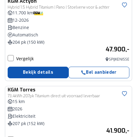
KGM
Actyon
Hybrid 1.5 Hybrid Titanium | Pano | Stoelverw voor & achter
11.700 km
12-2026
Benzine
Automatisch
204 pk (150 kW)
47.900,-
Vergelijk
SPIJKENISSE
Bekijk details
Bel aanbieder
KGM
Torres
73,4kWh 207pk Titanium direct uit voorraad leverbaar
15 km
2026
Elektriciteit
207 pk (152 kW)
41.900,-