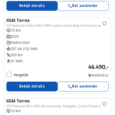
Bekijk details
Bel aanbieder
KGM
Torres
EVX Business Edition 80.6 kWh Lederen bekleding met stoelverwarming / Draadloze telefoonlader / 1500km trekgewicht / Schuif-Kanteldak
10 km
2026
Elektriciteit
207 pk (152 kW)
503 km
81 kWh
46.490,-
Vergelijk
BARNEVELD
Bekijk details
Bel aanbieder
KGM
Torres
EVX Platinum 80.6 kWh Warmtepomp, Navigatie, Cruise/Climate Control, Digitaal instrumentenpaneel, 1500KG trekgewicht, LM velgen 18"inch, Stoelventilatie, Lederen bekleding
10 km