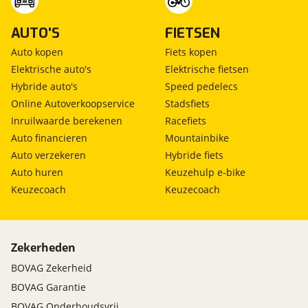
AUTO'S
FIETSEN
Auto kopen
Fiets kopen
Elektrische auto's
Elektrische fietsen
Hybride auto's
Speed pedelecs
Online Autoverkoopservice
Stadsfiets
Inruilwaarde berekenen
Racefiets
Auto financieren
Mountainbike
Auto verzekeren
Hybride fiets
Auto huren
Keuzehulp e-bike
Keuzecoach
Keuzecoach
Zekerheden
BOVAG Zekerheid
BOVAG Garantie
BOVAG Onderhoudsvrij