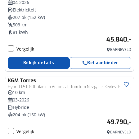
04-2026
Elektriciteit
207 pk (152 kW)
503 km
81 kWh
45.840,-
Vergelijk
BARNEVELD
Bekijk details
Bel aanbieder
KGM
Torres
Hybrid 1.5T-GDI Titanium Automaat, TomTom Navigatie, Keyless Entry/Start, Dodehoek detectie, Applecarpl./Andr. Auto, Elektr. Voorstoelen, Stoel Verw./Verkoeling.
10 km
03-2026
Hybride
204 pk (150 kW)
49.790,-
Vergelijk
BARNEVELD