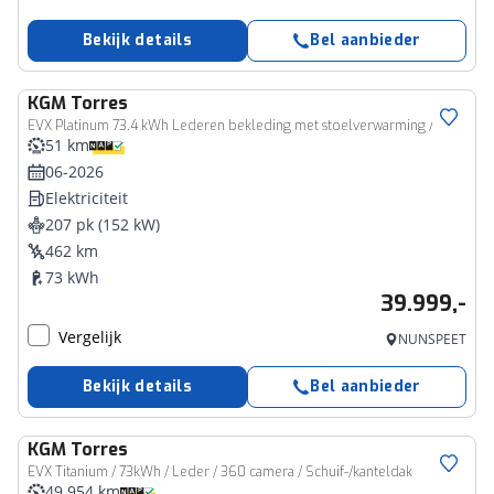
Bekijk details
Bel aanbieder
KGM
Torres
EVX Platinum 73.4 kWh Lederen bekleding met stoelverwarming / Draadloze telefoonlader / 1500km trekgewicht
51 km
06-2026
Elektriciteit
207 pk (152 kW)
462 km
73 kWh
39.999,-
Vergelijk
NUNSPEET
Bekijk details
Bel aanbieder
KGM
Torres
EVX Titanium / 73kWh / Leder / 360 camera / Schuif-/kanteldak
49.954 km