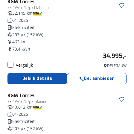
KGM
Torres
73,4kWh 207pk Platinum
32.145 km
01-2025
Elektriciteit
207 pk (152 kW)
462 km
73,4 kWh
34.995,-
Vergelijk
DELFGAUW
Bekijk details
Bel aanbieder
KGM
Torres
73,4kWh 207pk Titanium
40.612 km
01-2025
Elektriciteit
207 pk (152 kW)