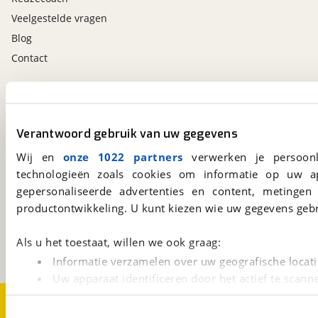
Veelgestelde vragen
Blog
Contact
viaBOVAG.nl app
Altijd het meest recente aanbod bij de hand.
Verantwoord gebruik van uw gegevens
Download 'm nu.
Wij en
onze 1022 partners
verwerken je persoonl
technologieën zoals cookies om informatie op uw a
gepersonaliseerde advertenties en content, metingen
viaBOVAG.nl
productontwikkeling. U kunt kiezen wie uw gegevens gebr
Kosterijland
15
3981 AJ
Bunnik
Een initiatief van
Als u het toestaat, willen we ook graag:
BOVAG
Informatie verzamelen over uw geografische locati
Uw apparaat identificeren door het actief te scann
Lees meer over hoe uw persoonlijke gegevens worden ve
Over viaBOVAG.nl
Disclaimer- en Privacyverklaring
Cookievoorkeuren
Vacatures
U kunt uw toestemming op elk moment wijzigen of intrekk