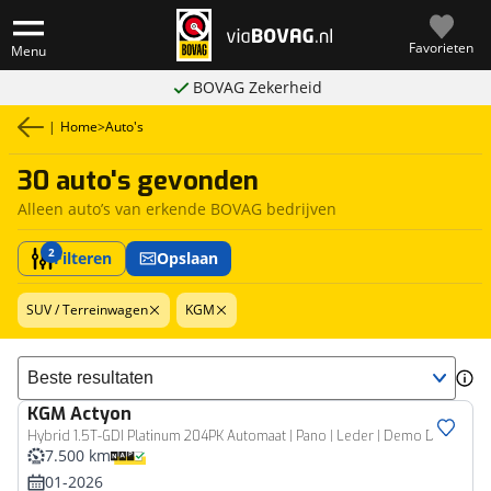
Favorieten
Menu
BOVAG Zekerheid
|
Home
>
Auto's
30 auto's gevonden
Alleen auto’s van erkende BOVAG bedrijven
2
Filteren
Opslaan
SUV / Terreinwagen
KGM
Sorteer resultaten
KGM
Actyon
Hybrid 1.5T-GDI Platinum 204PK Automaat | Pano | Leder | Demo Deal!
7.500 km
01-2026