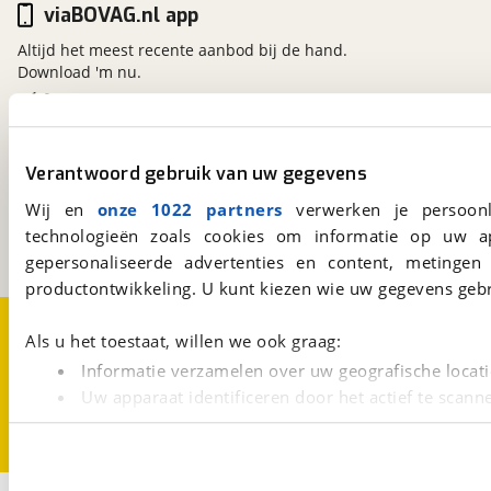
viaBOVAG.nl app
Altijd het meest recente aanbod bij de hand.
Download 'm nu.
viaBOVAG.nl
Verantwoord gebruik van uw gegevens
Kosterijland
15
3981 AJ
Bunnik
Wij en
onze 1022 partners
verwerken je persoonl
Een initiatief van
technologieën zoals cookies om informatie op uw a
BOVAG
gepersonaliseerde advertenties en content, metingen
productontwikkeling. U kunt kiezen wie uw gegevens gebr
Over viaBOVAG.nl
Disclaimer- en Privacyverklaring
Als u het toestaat, willen we ook graag:
Cookievoorkeuren
Vacatures
Informatie verzamelen over uw geografische locati
Uw apparaat identificeren door het actief te scann
Lees meer over hoe uw persoonlijke gegevens worden ve
U kunt uw toestemming op elk moment wijzigen of intrekk