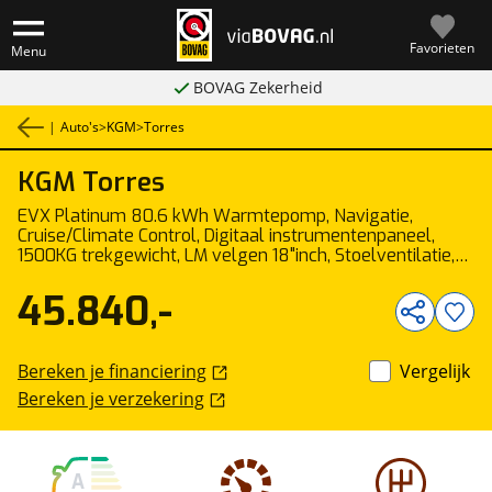
Favorieten
Menu
BOVAG Zekerheid
|
Auto's
>
KGM
>
Torres
KGM
Torres
1
/
46
EVX Platinum 80.6 kWh Warmtepomp, Navigatie,
Cruise/Climate Control, Digitaal instrumentenpaneel,
1500KG trekgewicht, LM velgen 18"inch, Stoelventilatie,
Lederen bekleding
45.840,-
Bereken je financiering
Vergelijk
Bereken je verzekering
A