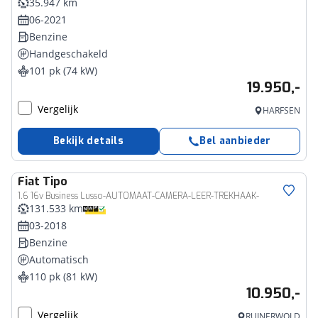
35.947 km
06-2021
Benzine
Handgeschakeld
101 pk (74 kW)
19.950,-
Vergelijk
HARFSEN
Bekijk details
Bel aanbieder
Fiat
Tipo
1.6 16v Business Lusso-AUTOMAAT-CAMERA-LEER-TREKHAAK-
131.533 km
03-2018
Benzine
Automatisch
110 pk (81 kW)
10.950,-
Vergelijk
RUINERWOLD