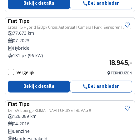
Bekijk details
Bel aanbieder
Fiat
Tipo
Cross 1.5 Hybrid 130pk Cross Automaat | Camera | Park. Sensoren | Apple/Android | ACC
77.673 km
07-2023
Hybride
131 pk (96 kW)
18.945,-
Vergelijk
TERNEUZEN
Bekijk details
Bel aanbieder
Fiat
Tipo
1.4 16V Lounge KLIMA | NAVI | CRUISE | BOVAG !!
126.089 km
04-2016
Benzine
Handgeschakeld