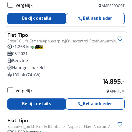
Vergelijk
AMERSFOORT
Bekijk details
Bel aanbieder
Fiat
Tipo
Cross 1.0 Life Camera|Applecarplay|Cruisecontrol|Stoelverwarming|Navi
71.263 km
05-2021
Benzine
Handgeschakeld
100 pk (74 kW)
14.895,-
Vergelijk
ARNHEM
Bekijk details
Bel aanbieder
Fiat
Tipo
Stationwagon 1.0 Firefly 100pk Life | Apple CarPlay | Android Au
51.552 km