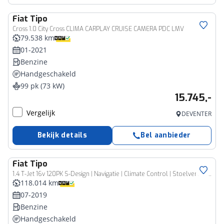
Fiat
Tipo
Cross 1.0 City Cross CLIMA CARPLAY CRUISE CAMERA PDC LMV
79.538 km
01-2021
Benzine
Handgeschakeld
99 pk (73 kW)
15.745,-
Vergelijk
DEVENTER
Bekijk details
Bel aanbieder
Fiat
Tipo
1.4 T-Jet 16v 120PK S-Design | Navigatie | Climate Control | Stoelverwarming | Apple Carplay/Android Auto | Camera | PDC A | LMV 17 Inch
118.014 km
07-2019
Benzine
Handgeschakeld