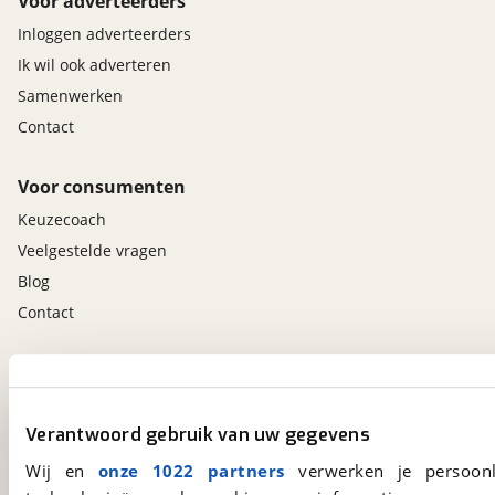
Voor adverteerders
Inloggen adverteerders
Ik wil ook adverteren
Samenwerken
Contact
Voor consumenten
Keuzecoach
Veelgestelde vragen
Blog
Contact
viaBOVAG.nl app
Altijd het meest recente aanbod bij de hand.
Verantwoord gebruik van uw gegevens
Download 'm nu.
Wij en
onze 1022 partners
verwerken je persoonl