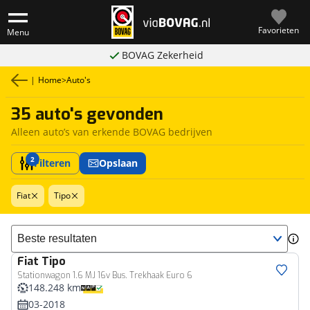
Favorieten
Menu
BOVAG Zekerheid
|
Home
>
Auto's
35 auto's gevonden
Alleen auto’s van erkende BOVAG bedrijven
2
Filteren
Opslaan
Fiat
Tipo
Sorteer resultaten
Fiat
Tipo
Stationwagon 1.6 MJ 16v Bus. Trekhaak Euro 6
148.248 km
03-2018