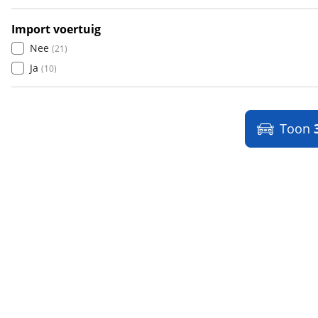
Microcar
(
21
)
Microlino
(
4
)
Import voertuig
Mini
(
2361
)
Nee
(
21
)
Mitsubishi
(
1393
)
Ja
(
10
)
Mobilize
(
4
)
Morgan
(
1
)
Morris
(
1
)
Toon
Motion
(
8
)
Musso
(
1
)
Mustang
(
1
)
NIO
(
3
)
Nissan
(
2864
)
Omoda
(
144
)
Opel
(
6182
)
Peugeot
(
7190
)
Piaggio
(
1
)