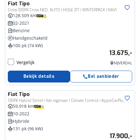
Fiat
Tipo
Cross 100PK Cross NED. AUTO | HOGE ZIT | WINTERPACK | NAVI
128.509 km
02-2021
Benzine
Handgeschakeld
100 pk (74 kW)
13.675,-
Vergelijk
NIJVERDAL
Bekijk details
Bel aanbieder
Fiat
Tipo
130PK Hybrid Street | 1ste eigenaar | Climate Control | AppleCarPlay/AndroidAuto | Armsteun | Cruise Control | DAB Radio | Bluetooth | Isofix |
59.918 km
10-2022
Hybride
131 pk (96 kW)
17.900,-