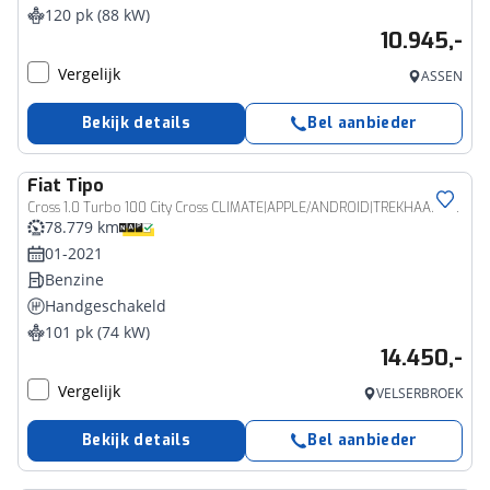
120 pk (88 kW)
10.945,-
Vergelijk
ASSEN
Bekijk details
Bel aanbieder
Fiat
Tipo
Cross 1.0 Turbo 100 City Cross CLIMATE|APPLE/ANDROID|TREKHAAK|CAMERA|DAB|17"
78.779 km
01-2021
Benzine
Handgeschakeld
101 pk (74 kW)
14.450,-
Vergelijk
VELSERBROEK
Bekijk details
Bel aanbieder