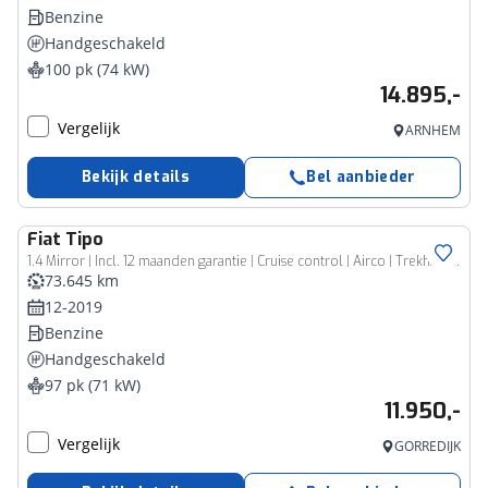
Benzine
Handgeschakeld
100 pk (74 kW)
14.895,-
Vergelijk
ARNHEM
Bekijk details
Bel aanbieder
Fiat
Tipo
1.4 Mirror | Incl. 12 maanden garantie | Cruise control | Airco | Trekhaak | DAB radio | navigatie | Bluetooth | Parkeercamera |
73.645 km
12-2019
Benzine
Handgeschakeld
97 pk (71 kW)
11.950,-
Vergelijk
GORREDIJK