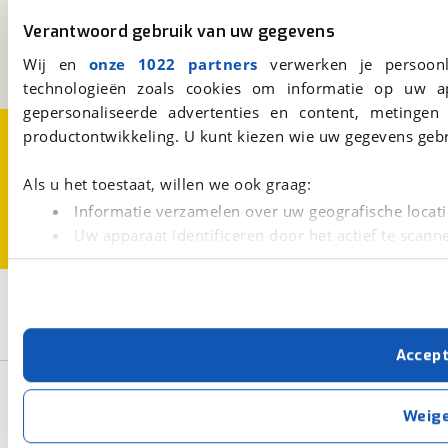
Kosterijland
15
3981 AJ
Bunnik
Verantwoord gebruik van uw gegevens
Een initiatief van
Wij en
onze 1022 partners
verwerken je persoonl
BOVAG
technologieën zoals cookies om informatie op uw a
gepersonaliseerde advertenties en content, metingen
Over viaBOVAG.nl
Disclaimer- en Privacyverklaring
productontwikkeling. U kunt kiezen wie uw gegevens gebr
Cookievoorkeuren
Vacatures
Als u het toestaat, willen we ook graag:
Informatie verzamelen over uw geografische locati
Uw apparaat identificeren door het actief te scann
Lees meer over hoe uw persoonlijke gegevens worden ve
U kunt uw toestemming op elk moment wijzigen of intrekk
3
Opslaan
Fiat
Wit
Tipo
Met cookies en vergelijkbare technieken zorgen we voor 
Accep
cookies zorgen ervoor dat de website goed werkt. Ook g
verbeteren. We tonen je graag relevante advertenties e
Basisgegevens
buiten onze website volgt – uiteraard op anonie
Weig
privacyverklaring
. Als je weigert, plaatsen we alleen f