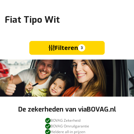
Fiat Tipo Wit
Filteren
3
De zekerheden van viaBOVAG.nl
BOVAG Zekerheid
BOVAG Omruilgarantie
Heldere all-in prijzen