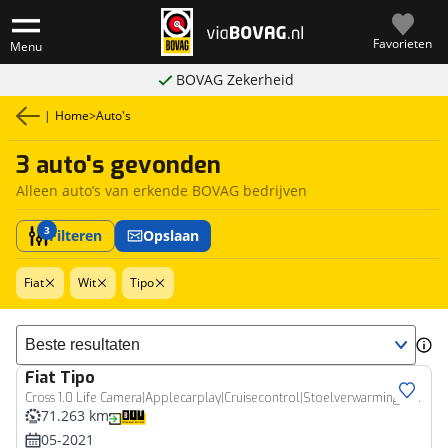
Favorieten
Menu
BOVAG Zekerheid
|
Home
>
Auto's
3 auto's gevonden
Alleen auto’s van erkende BOVAG bedrijven
3
Filteren
Opslaan
Fiat
Wit
Tipo
Sorteer resultaten
Fiat
Tipo
Cross 1.0 Life Camera|Applecarplay|Cruisecontrol|Stoelverwarming|Navi
71.263 km
05-2021