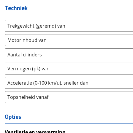
Ford
(
1302
)
Techniek
Ford USA
(
1
)
Geely
(
9
)
Trekgewicht (geremd) van
Genesis
(
0
)
GMC
(
0
)
Motorinhoud van
Goupil
(
2
)
Honda
Aantal cilinders
(
113
)
Hongqi
(
4
)
2
(
0
)
Vermogen (pk) van
Hummer
(
0
)
3
(
1
)
Hyundai
(
889
)
4
(
2
)
Acceleratie (0-100 km/u), sneller dan
Ineos
(
0
)
5
(
0
)
Infiniti
(
0
)
Topsnelheid vanaf
6
(
0
)
Isuzu
(
1
)
8
(
0
)
Iveco
(
22
)
10+
(
0
)
Opties
JAC
(
1
)
Jaecoo
(
48
)
Ventilatie en verwarming