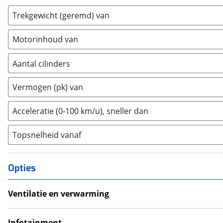
Fiat
(
1237
)
Trekgewicht (geremd) van
Ford
(
1478
)
Ford USA
(
0
)
Motorinhoud van
Geely
(
0
)
Genesis
Aantal cilinders
(
0
)
GMC
(
0
)
2
(
0
)
Vermogen (pk) van
Goupil
(
0
)
3
(
9
)
Honda
(
158
)
4
(
8
)
Acceleratie (0-100 km/u), sneller dan
Hongqi
(
0
)
5
(
0
)
Hummer
(
0
)
Topsnelheid vanaf
6
(
0
)
Hyundai
(
1038
)
8
(
0
)
Ineos
(
0
)
10+
(
0
)
Opties
Infiniti
(
2
)
Isuzu
(
0
)
Ventilatie en verwarming
Iveco
(
0
)
Airco
JAC
(
0
)
Climate Control
Infotainment