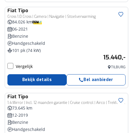
Fiat
Tipo
Cross 1.0 Cross | Camera | Navigatie | Stoelverwarming
84.026 km
06-2021
Benzine
Handgeschakeld
101 pk (74 kW)
15.440,-
Vergelijk
TILBURG
Bekijk details
Bel aanbieder
Fiat
Tipo
1.4 Mirror | Incl. 12 maanden garantie | Cruise control | Airco | Trekhaak | DAB radio | navigatie | Bluetooth | Parkeercamera |
73.645 km
12-2019
Benzine
Handgeschakeld