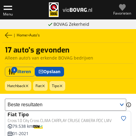
Favorieten
Menu
BOVAG Zekerheid
|
Home
>
Auto's
17 auto's gevonden
Alleen auto’s van erkende BOVAG bedrijven
3
Filteren
Opslaan
Hatchback
Fiat
Tipo
Sorteer resultaten
Fiat
Tipo
Cross 1.0 City Cross CLIMA CARPLAY CRUISE CAMERA PDC LMV
79.538 km
01-2021