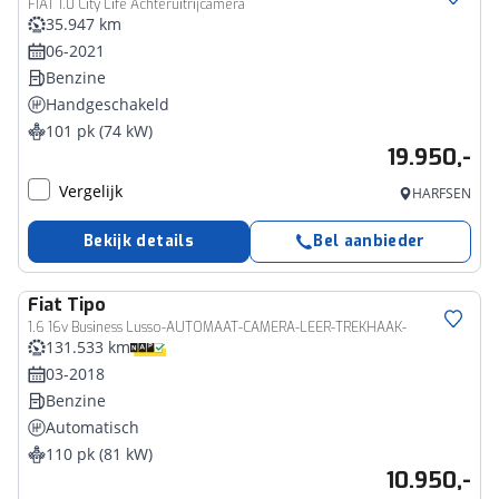
FIAT 1.0 City Life Achteruitrijcamera
35.947 km
06-2021
Benzine
Handgeschakeld
101 pk (74 kW)
19.950,-
Vergelijk
HARFSEN
Bekijk details
Bel aanbieder
Fiat
Tipo
1.6 16v Business Lusso-AUTOMAAT-CAMERA-LEER-TREKHAAK-
131.533 km
03-2018
Benzine
Automatisch
110 pk (81 kW)
10.950,-