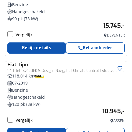
Benzine
Handgeschakeld
99 pk (73 kW)
15.745,-
Vergelijk
DEVENTER
Bekijk details
Bel aanbieder
Fiat
Tipo
1.4 T-Jet 16v 120PK S-Design | Navigatie | Climate Control | Stoelverwarming | Apple Carplay/Android Auto | Camera | PDC A | LMV 17 Inch
118.014 km
07-2019
Benzine
Handgeschakeld
120 pk (88 kW)
10.945,-
Vergelijk
ASSEN