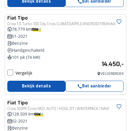
Bekijk details
Bel aanbieder
Fiat
Tipo
Cross 1.0 Turbo 100 City Cross CLIMATE|APPLE/ANDROID|TREKHAAK|CAMERA|DAB|17"
78.779 km
01-2021
Benzine
Handgeschakeld
101 pk (74 kW)
14.450,-
Vergelijk
VELSERBROEK
Bekijk details
Bel aanbieder
Fiat
Tipo
Cross 100PK Cross NED. AUTO | HOGE ZIT | WINTERPACK | NAVI
128.509 km
02-2021
Benzine