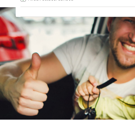
Goupil
(
0
)
Honda
(
570
)
Hongqi
(
13
)
Hummer
(
1
)
Hyundai
(
3688
)
Ineos
(
1
)
Infiniti
(
7
)
Isuzu
(
0
)
Iveco
(
0
)
JAC
(
2
)
Jaecoo
(
267
)
Jaguar
(
143
)
Jeep
(
1026
)
KGM
(
32
)
Kia
(
8443
)
Lamborghini
(
14
)