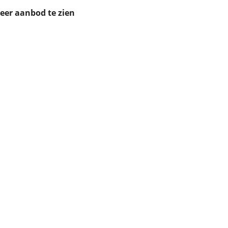
ruiken daarvoor
meer aanbod te zien
eme basis. Meer
lleen functionele
passen via de