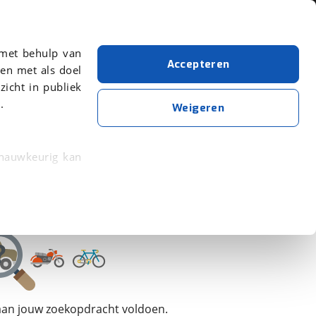
Over viaBOVAG.nl
 met behulp van
Accepteren
en met als doel
zicht in publiek
.
Personenwagen
Weigeren
Wis alle filters
Zoekopdracht opslaan
 nauwkeurig kan
 eigenschappen
rkeuren in het
trekken in de
lijke ervaring.
 aan jouw zoekopdracht voldoen.
ytische cookies