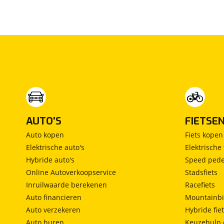
Lancia
(
48
)
Land Rover
(
1060
)
Leaf
(
0
)
Leapmotor
(
463
)
Levc
(
0
)
Lexus
(
554
)
Ligier
(
25
)
Lincoln
(
0
)
LINKTOUR
(
4
)
AUTO'S
FIETSE
Lotus
(
12
)
Auto kopen
Fiets kopen
Lynk & Co
(
1010
)
Elektrische auto's
Elektrische 
Lynk & Co DTM Shadow Edition
Hybride auto's
Speed pede
(
1
)
Online Autoverkoopservice
Stadsfiets
LYNKenCO
(
1
)
Inruilwaarde berekenen
Racefiets
MAN
(
1
)
Auto financieren
Mountainbi
Maserati
(
48
)
Auto verzekeren
Hybride fie
Max Mobiel
(
0
)
Auto huren
Keuzehulp 