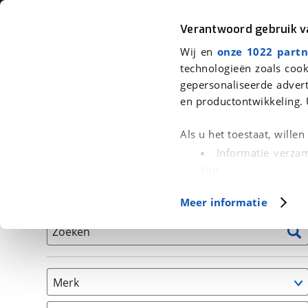
Auto
Fiets
Moto
Verantwoord gebruik 
Wij en
onze 1022 partn
<
Terug
|
Home
>
Auto's
technologieën zoals cook
gepersonaliseerde advert
We hebben 0 auto's voor je gevond
en productontwikkeling. 
Alleen auto’s van erkende BOVAG bedrijven
Als u het toestaat, wille
Informatie verzam
zijn
Uw apparaat id
Basisgegevens
Meer informatie
(fingerprinting)
Lees meer over hoe uw
Zoeken
detailgedeelte
in. U k
Cookieverklaring.
Merk
Met cookies en vergelij
Functionele cookies zorg