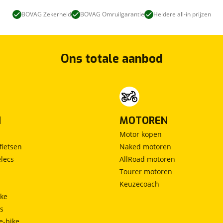
BOVAG Zekerheid
BOVAG Omruilgarantie
Heldere all-in prijzen
Ons totale aanbod
N
MOTOREN
Motor kopen
fietsen
Naked motoren
lecs
AllRoad motoren
Tourer motoren
Keuzecoach
ke
ts
e-bike