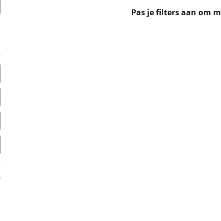
erbeteren. We tonen je graag relevante advertenties en geb
Pas je filters aan om 
ag op en buiten onze website volgt – uiteraard op anoni
laimer en privacyverklaring
. Als je weigert, plaatsen we a
che cookies. Je voorkeuren kun je later altijd aan