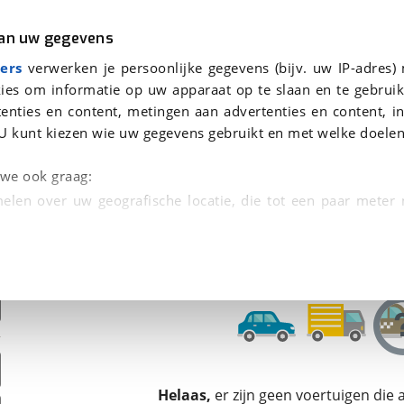
r
Kampeer
van uw gegevens
ers
verwerken je persoonlijke gegevens (bijv. uw IP-adres)
ies om informatie op uw apparaat op te slaan en te gebruik
enties en content, metingen aan advertenties en content, in
en
U kunt kiezen wie uw gegevens gebruikt en met welke doelen
n we ook graag:
elen over uw geografische locatie, die tot een paar meter
entificeren door het actief te scannen op specifieke
 persoonlijke gegevens worden verwerkt en stel uw voo
unt uw toestemming op elk moment wijzigen of in
kbare technieken zorgen we voor een betere en meer persoon
Helaas,
er zijn geen voertuigen die
en ervoor dat de website goed werkt. Ook gebruiken we anal