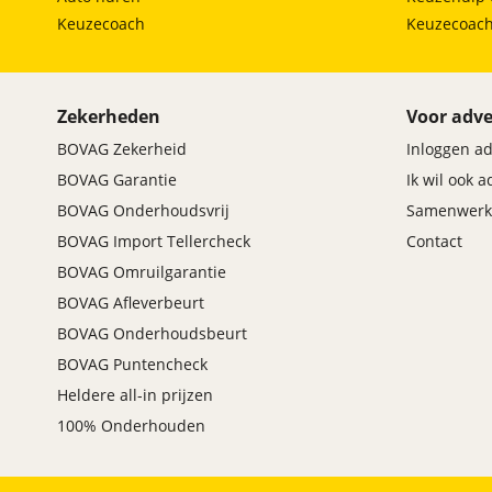
Maxus
(
1
)
Keuzecoach
Keuzecoac
Maybach
(
2
)
Mazda
(
2861
)
McLaren
(
4
)
Zekerheden
Voor adve
Mega
(
0
)
BOVAG Zekerheid
Inloggen a
Mercedes-Benz
(
6073
)
BOVAG Garantie
Ik wil ook 
MG
(
749
)
BOVAG Onderhoudsvrij
Samenwerk
Microcar
(
6
)
BOVAG Import Tellercheck
Contact
Microlino
(
4
)
BOVAG Omruilgarantie
Mini
(
2369
)
BOVAG Afleverbeurt
Mitsubishi
(
1390
)
BOVAG Onderhoudsbeurt
Mobilize
(
4
)
BOVAG Puntencheck
Morgan
(
1
)
Heldere all-in prijzen
Morris
(
1
)
100% Onderhouden
Motion
(
0
)
Musso
(
0
)